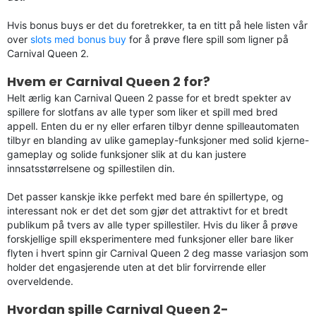
Hvis bonus buys er det du foretrekker, ta en titt på hele listen vår
over
slots med bonus buy
for å prøve flere spill som ligner på
Carnival Queen 2.
Hvem er Carnival Queen 2 for?
Helt ærlig kan Carnival Queen 2 passe for et bredt spekter av
spillere for slotfans av alle typer som liker et spill med bred
appell. Enten du er ny eller erfaren tilbyr denne spilleautomaten
tilbyr en blanding av ulike gameplay-funksjoner med solid kjerne-
gameplay og solide funksjoner slik at du kan justere
innsatsstørrelsene og spillestilen din.
Det passer kanskje ikke perfekt med bare én spillertype, og
interessant nok er det det som gjør det attraktivt for et bredt
publikum på tvers av alle typer spillestiler. Hvis du liker å prøve
forskjellige spill eksperimentere med funksjoner eller bare liker
flyten i hvert spinn gir Carnival Queen 2 deg masse variasjon som
holder det engasjerende uten at det blir forvirrende eller
overveldende.
Hvordan spille Carnival Queen 2-