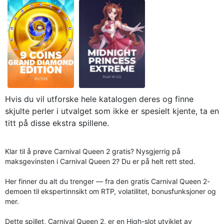
Hvis du vil utforske hele katalogen deres og finne
skjulte perler i utvalget som ikke er spesielt kjente, ta en
titt på disse ekstra spillene.
Klar til å prøve Carnival Queen 2 gratis? Nysgjerrig på
maksgevinsten i Carnival Queen 2? Du er på helt rett sted.
Her finner du alt du trenger — fra den gratis Carnival Queen 2-
demoen til ekspertinnsikt om RTP, volatilitet, bonusfunksjoner og
mer.
Dette spillet, Carnival Queen 2, er en High-slot utviklet av