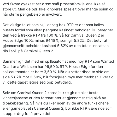
Ved første øyekast ser disse små prosentforskjellene ikke så
store ut. Men de bør ikke ignoreres spesielt over mange spinn og
når større pengebeløp er involvert.
Det viktige tallet som skjuler seg bak RTP er det som kalles
husets fordel som viser pengene kasinoet beholder. Du beregner
den ved å trekke RTP fra 100 %. Så for Carnival Queen 2 er
House Edge 100% minus 94.18%, som gir 5.82%. Det betyr at i
gjennomsnitt beholder kasinoet 5.82% av den totale innsatsen
din i spill på Carnival Queen 2.
Sammenlign det med en spilleautomat med høy RTP som Wanted
Dead or a Wild, som har 96,50 % RTP. House Edge for den
spilleautomaten er bare 3,50 %. Når du setter disse to side om
side 5.82% mot 3,50%, blir forskjellen mye mer merkbar. Over tid
vil dette gapet legge seg opp betydelig.
Selv om Carnival Queen 2 kanskje ikke gir de aller beste
vinnersjansene er den fortsatt nær et gjennomsnittlig nivå av
tilbakebetaling. Så hvis du liker noen av de andre funksjonene
eller gameplayet i Carnival Queen 2, bør ikke RTP være noe som
stopper deg fra å prøve det.