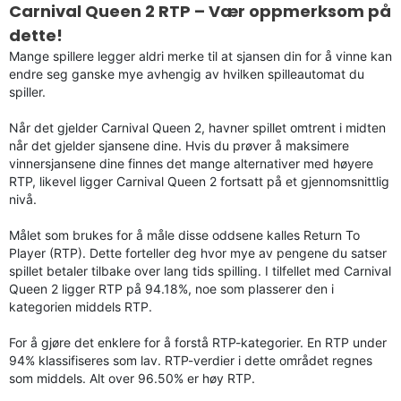
Carnival Queen 2 RTP – Vær oppmerksom på
dette!
Mange spillere legger aldri merke til at sjansen din for å vinne kan
endre seg ganske mye avhengig av hvilken spilleautomat du
spiller.
Når det gjelder Carnival Queen 2, havner spillet omtrent i midten
når det gjelder sjansene dine. Hvis du prøver å maksimere
vinnersjansene dine finnes det mange alternativer med høyere
RTP, likevel ligger Carnival Queen 2 fortsatt på et gjennomsnittlig
nivå.
Målet som brukes for å måle disse oddsene kalles Return To
Player (RTP). Dette forteller deg hvor mye av pengene du satser
spillet betaler tilbake over lang tids spilling. I tilfellet med Carnival
Queen 2 ligger RTP på 94.18%, noe som plasserer den i
kategorien middels RTP.
For å gjøre det enklere for å forstå RTP-kategorier. En RTP under
94% klassifiseres som lav. RTP-verdier i dette området regnes
som middels. Alt over 96.50% er høy RTP.