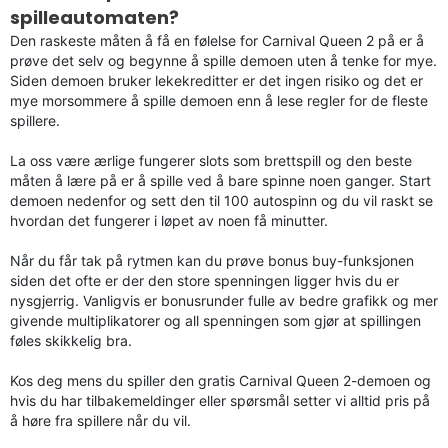
spilleautomaten?
Den raskeste måten å få en følelse for Carnival Queen 2 på er å
prøve det selv og begynne å spille demoen uten å tenke for mye.
Siden demoen bruker lekekreditter er det ingen risiko og det er
mye morsommere å spille demoen enn å lese regler for de fleste
spillere.
La oss være ærlige fungerer slots som brettspill og den beste
måten å lære på er å spille ved å bare spinne noen ganger. Start
demoen nedenfor og sett den til 100 autospinn og du vil raskt se
hvordan det fungerer i løpet av noen få minutter.
Når du får tak på rytmen kan du prøve bonus buy-funksjonen
siden det ofte er der den store spenningen ligger hvis du er
nysgjerrig. Vanligvis er bonusrunder fulle av bedre grafikk og mer
givende multiplikatorer og all spenningen som gjør at spillingen
føles skikkelig bra.
Kos deg mens du spiller den gratis Carnival Queen 2-demoen og
hvis du har tilbakemeldinger eller spørsmål setter vi alltid pris på
å høre fra spillere når du vil.