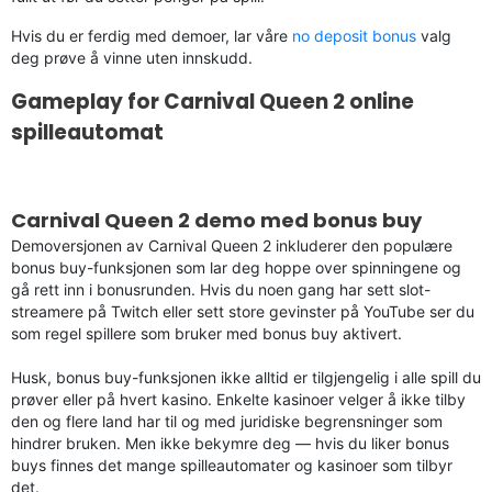
Hvis du er ferdig med demoer, lar våre
no deposit bonus
valg
deg prøve å vinne uten innskudd.
Gameplay for Carnival Queen 2 online
spilleautomat
Carnival Queen 2 demo med bonus buy
Demoversjonen av Carnival Queen 2 inkluderer den populære
bonus buy-funksjonen som lar deg hoppe over spinningene og
gå rett inn i bonusrunden. Hvis du noen gang har sett slot-
streamere på Twitch eller sett store gevinster på YouTube ser du
som regel spillere som bruker med bonus buy aktivert.
Husk, bonus buy-funksjonen ikke alltid er tilgjengelig i alle spill du
prøver eller på hvert kasino. Enkelte kasinoer velger å ikke tilby
den og flere land har til og med juridiske begrensninger som
hindrer bruken. Men ikke bekymre deg — hvis du liker bonus
buys finnes det mange spilleautomater og kasinoer som tilbyr
det.