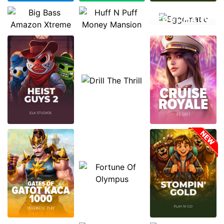
EGGOMATIC
NETENT