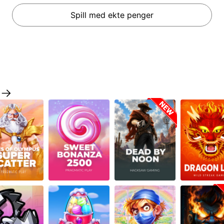
Spill med ekte penger