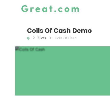
Coils Of Cash Demo
Slots
Coils Of Cash
Home