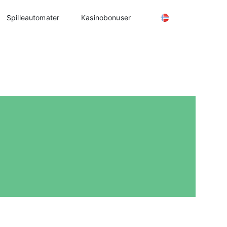
Spilleautomater
Kasinobonuser
Norge