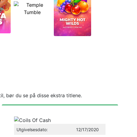
l, bør du se på disse ekstra titlene.
Utgivelsesdato:
12/17/2020