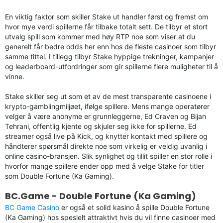
En viktig faktor som skiller Stake ut handler først og fremst om
hvor mye verdi spillerne får tilbake totalt sett. De tilbyr et stort
utvalg spill som kommer med høy RTP noe som viser at du
generelt får bedre odds her enn hos de fleste casinoer som tilbyr
samme tittel. I tillegg tilbyr Stake hyppige trekninger, kampanjer
og leaderboard-utfordringer som gir spillerne flere muligheter til å
vinne.
Stake skiller seg ut som et av de mest transparente casinoene i
krypto-gamblingmiljøet, ifølge spillere. Mens mange operatører
velger å være anonyme er grunnleggerne, Ed Craven og Bijan
Tehrani, offentlig kjente og skjuler seg ikke for spillerne. Ed
streamer også live på Kick, og knytter kontakt med spillere og
håndterer spørsmål direkte noe som virkelig er veldig uvanlig i
online casino-bransjen. Slik synlighet og tillit spiller en stor rolle i
hvorfor mange spillere ender opp med å velge Stake for titler
som Double Fortune (Ka Gaming).
BC.Game - Double Fortune (Ka Gaming)
BC Game Casino
er også et solid kasino å spille Double Fortune
(Ka Gaming) hos spesielt attraktivt hvis du vil finne casinoer med