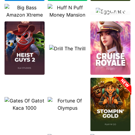
EGGOMATIC
NETENT