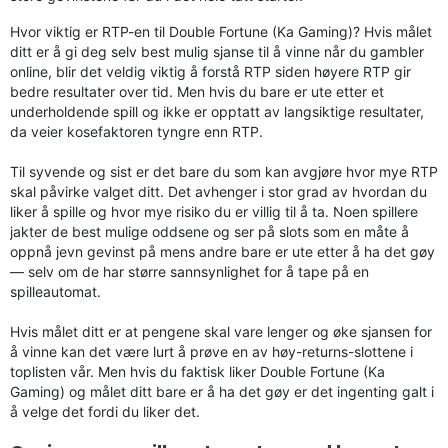
Hvor viktig er RTP-en til Double Fortune (Ka Gaming)? Hvis målet
ditt er å gi deg selv best mulig sjanse til å vinne når du gambler
online, blir det veldig viktig å forstå RTP siden høyere RTP gir
bedre resultater over tid. Men hvis du bare er ute etter et
underholdende spill og ikke er opptatt av langsiktige resultater,
da veier kosefaktoren tyngre enn RTP.
Til syvende og sist er det bare du som kan avgjøre hvor mye RTP
skal påvirke valget ditt. Det avhenger i stor grad av hvordan du
liker å spille og hvor mye risiko du er villig til å ta. Noen spillere
jakter de best mulige oddsene og ser på slots som en måte å
oppnå jevn gevinst på mens andre bare er ute etter å ha det gøy
— selv om de har større sannsynlighet for å tape på en
spilleautomat.
Hvis målet ditt er at pengene skal vare lenger og øke sjansen for
å vinne kan det være lurt å prøve en av høy-returns-slottene i
toplisten vår. Men hvis du faktisk liker Double Fortune (Ka
Gaming) og målet ditt bare er å ha det gøy er det ingenting galt i
å velge det fordi du liker det.