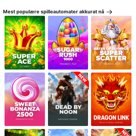
Mest populære spilleautomater akkurat nå