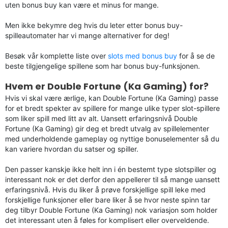
uten bonus buy kan være et minus for mange.
Men ikke bekymre deg hvis du leter etter bonus buy-
spilleautomater har vi mange alternativer for deg!
Besøk vår komplette liste over
slots med bonus buy
for å se de
beste tilgjengelige spillene som har bonus buy-funksjonen.
Hvem er Double Fortune (Ka Gaming) for?
Hvis vi skal være ærlige, kan Double Fortune (Ka Gaming) passe
for et bredt spekter av spillere for mange ulike typer slot-spillere
som liker spill med litt av alt. Uansett erfaringsnivå Double
Fortune (Ka Gaming) gir deg et bredt utvalg av spillelementer
med underholdende gameplay og nyttige bonuselementer så du
kan variere hvordan du satser og spiller.
Den passer kanskje ikke helt inn i én bestemt type slotspiller og
interessant nok er det derfor den appellerer til så mange uansett
erfaringsnivå. Hvis du liker å prøve forskjellige spill leke med
forskjellige funksjoner eller bare liker å se hvor neste spinn tar
deg tilbyr Double Fortune (Ka Gaming) nok variasjon som holder
det interessant uten å føles for komplisert eller overveldende.