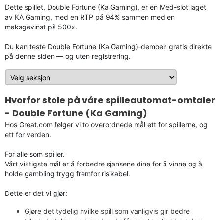
Dette spillet, Double Fortune (Ka Gaming), er en Med-slot laget
av KA Gaming, med en RTP på 94% sammen med en
maksgevinst på 500x.
Du kan teste Double Fortune (Ka Gaming)-demoen gratis direkte
på denne siden — og uten registrering.
Hvorfor stole på våre spilleautomat-omtaler
- Double Fortune (Ka Gaming)
Hos Great.com følger vi to overordnede mål ett for spillerne, og
ett for verden.
For alle som spiller.
Vårt viktigste mål er å forbedre sjansene dine for å vinne og å
holde gambling trygg fremfor risikabel.
Dette er det vi gjør:
Gjøre det tydelig hvilke spill som vanligvis gir bedre