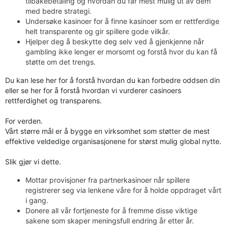
tilbakebetaling og hvordan du får mest mulig ut av dem
med bedre strategi.
Undersøke kasinoer for å finne kasinoer som er rettferdige
helt transparente og gir spillere gode vilkår.
Hjelper deg å beskytte deg selv ved å gjenkjenne når
gambling ikke lenger er morsomt og forstå hvor du kan få
støtte om det trengs.
Du kan lese her for å forstå hvordan du kan forbedre oddsen din
eller se her for å forstå hvordan vi vurderer casinoers
rettferdighet og transparens.
For verden.
Vårt større mål er å bygge en virksomhet som støtter de mest
effektive veldedige organisasjonene for størst mulig global nytte.
Slik gjør vi dette.
Mottar provisjoner fra partnerkasinoer når spillere
registrerer seg via lenkene våre for å holde oppdraget vårt
i gang.
Donere all vår fortjeneste for å fremme disse viktige
sakene som skaper meningsfull endring år etter år.