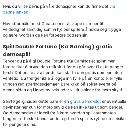
Hvis du vil se bevis på våre donasjoner kan du finne det
via
denne lenken
.
Hovedformålet med Great.com er å skape millioner til
veldedighet samtidig som vi hjelper spillere å holde seg trygge
og lære hvordan de kan forbedre oddsen sin.
Spill Double Fortune (Ka Gaming) gratis
demospill
Tenker du på å gi Double Fortune (Ka Gaming) et spinn men
foretrekker å prøve den risikofritt før du går over til ekte penger
først? Det beste av alt er du kan starte den gratis demoen uten
ventetid. Du trenger ikke å logge inn fylle på en konto eller fylle
ut noen registreringsskjemaer. Bare klikk på spillet øverst på
denne siden og i løpet av sekunder vil du spinne for moro skyld.
Selvfølgelig, siden dette bare er en
gratis demo-slot
er eventuelle
gevinster her kun for moro skyld de kan ikke tas ut som penger.
Og demomodus er ideell for å lære hvordan spilleautomaten
fungerer utforske bonusrunder og forstå spillets rytme uten risiko
for pengene dine.