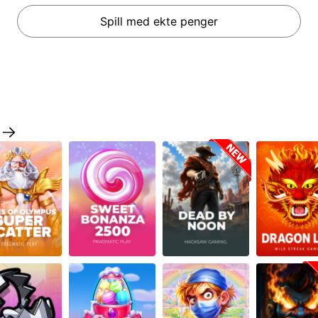
Spill med ekte penger