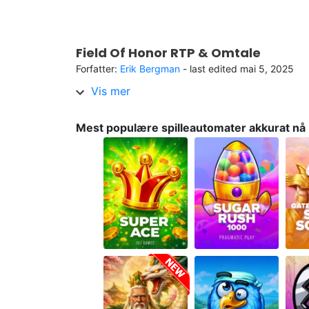
Field Of Honor RTP & Omtale
Forfatter:
Erik Bergman
- last edited
mai 5, 2025
Vis mer
Mest populære spilleautomater akkurat nå