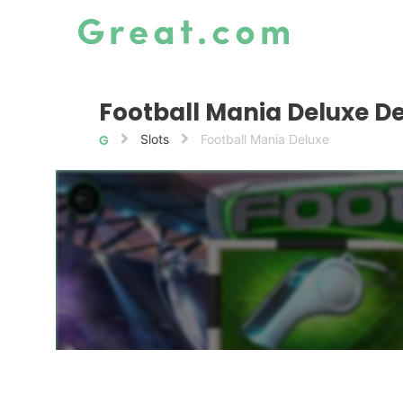
Football Mania Deluxe 
Slots
Football Mania Deluxe
Home