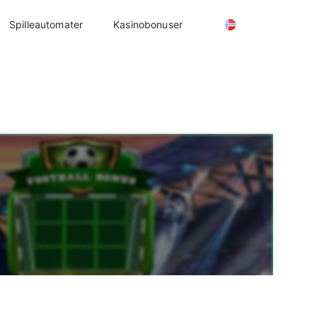
Spilleautomater
Kasinobonuser
Norge