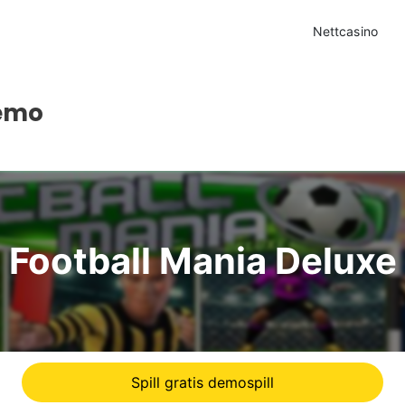
Nettcasino
Demo
Football Mania Deluxe
Spill gratis demospill