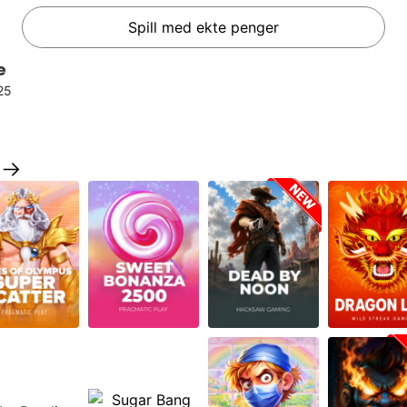
Spill med ekte penger
e
25