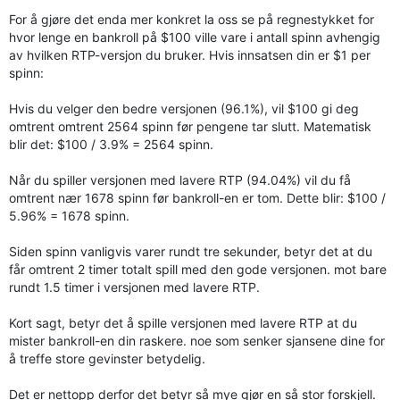
For å gjøre det enda mer konkret la oss se på regnestykket for
hvor lenge en bankroll på $100 ville vare i antall spinn avhengig
av hvilken RTP-versjon du bruker. Hvis innsatsen din er $1 per
spinn:
Hvis du velger den bedre versjonen (96.1%), vil $100 gi deg
omtrent omtrent 2564 spinn før pengene tar slutt. Matematisk
blir det: $100 / 3.9% = 2564 spinn.
Når du spiller versjonen med lavere RTP (94.04%) vil du få
omtrent nær 1678 spinn før bankroll-en er tom. Dette blir: $100 /
5.96% = 1678 spinn.
Siden spinn vanligvis varer rundt tre sekunder, betyr det at du
får omtrent 2 timer totalt spill med den gode versjonen. mot bare
rundt 1.5 timer i versjonen med lavere RTP.
Kort sagt, betyr det å spille versjonen med lavere RTP at du
mister bankroll-en din raskere. noe som senker sjansene dine for
å treffe store gevinster betydelig.
Det er nettopp derfor det betyr så mye gjør en så stor forskjell.