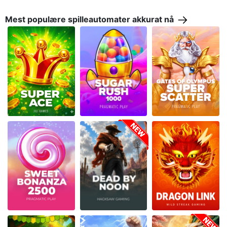
Mest populære spilleautomater akkurat nå