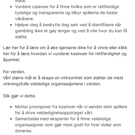
måte.
Vurdere casinoer for å finne hvilke som er rettferdige
tydelige og transparente og tilbyr spillerne de beste
vilkårene.
Hjelper deg å beskytte deg selv ved å identifisere når
gambling ikke er gøy lenger og ved å vite hvor du kan få
støtte.
Lær her for å lære om å øke sjansene dine for å vinne eller klikk
her for å lære hvordan vi vurderer kasinoer for rettferdighet og
åpenhet.
For verden.
Vårt større mål er å skape en virksomhet som støtter de mest
virkningsfulle veldedige organisasjonene i verden.
Slik gjør vi dette.
Mottar provisjoner fra kasinoer når vi sender dem spillere
for å drive veldedighetsoppdraget vårt.
Samarbeide med eksperter for å finne veldedige
organisasjoner som gjør mest godt for hver dollar som
doneres.