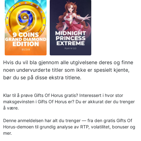
Hvis du vil bla gjennom alle utgivelsene deres og finne
noen undervurderte titler som ikke er spesielt kjente,
bør du se på disse ekstra titlene.
Klar til å prøve Gifts Of Horus gratis? Interessert i hvor stor
maksgevinsten i Gifts Of Horus er? Du er akkurat der du trenger
å være.
Denne anmeldelsen har alt du trenger — fra den gratis Gifts Of
Horus-demoen til grundig analyse av RTP, volatilitet, bonuser og
mer.