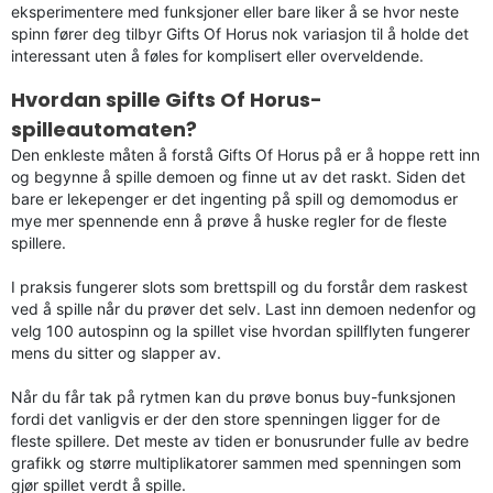
eksperimentere med funksjoner eller bare liker å se hvor neste
spinn fører deg tilbyr Gifts Of Horus nok variasjon til å holde det
interessant uten å føles for komplisert eller overveldende.
Hvordan spille Gifts Of Horus-
spilleautomaten?
Den enkleste måten å forstå Gifts Of Horus på er å hoppe rett inn
og begynne å spille demoen og finne ut av det raskt. Siden det
bare er lekepenger er det ingenting på spill og demomodus er
mye mer spennende enn å prøve å huske regler for de fleste
spillere.
I praksis fungerer slots som brettspill og du forstår dem raskest
ved å spille når du prøver det selv. Last inn demoen nedenfor og
velg 100 autospinn og la spillet vise hvordan spillflyten fungerer
mens du sitter og slapper av.
Når du får tak på rytmen kan du prøve bonus buy-funksjonen
fordi det vanligvis er der den store spenningen ligger for de
fleste spillere. Det meste av tiden er bonusrunder fulle av bedre
grafikk og større multiplikatorer sammen med spenningen som
gjør spillet verdt å spille.