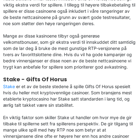
viktig ekstra verdi for spillere. I tillegg til høyere tilbakebetaling til
spillere er disse casinoene også inkludert i våre rangeringer av
de beste nettcasinoene på grunn av svært gode testresultater,
noe som støtter den høye rangeringen deres.
Mange av disse kasinoene tilbyr også generøse
velkomstbonuser, som gir ekstra verdi til innskuddet ditt samtidig
som de lar deg å bruke de mest gunstige RTP-versjonene på
tvers av favorittslottene dine. Hvis du vil ha gode kampanjer og
bedre vinnersjanser er disse noen av de beste nettcasinoene vi
trygt kan anbefale for spillere som prioriterer god avkastning.
Stake - Gifts Of Horus
Stake
er et av de beste stedene å spille Gifts Of Horus spesielt
hvis du heller mot kryptovennlige casinoer. Som bransjens mest
etablerte kryptocasino har Stake satt standarden i lang tid, og
ærlig talt takket være sin stabilitet.
En viktig faktor som skiller Stake ut handler om hvor mye de gir
tilbake til spillerne sett fra spillerens perspektiv. De gir tilgang til
mange ulike spill med høy RTP noe som betyr at at
vinnersjansene dine ofte er høyere her enn hos andre casinoer