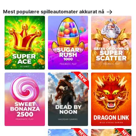
Mest populære spilleautomater akkurat nå