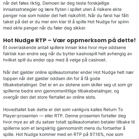
når det føles riktig. Demoen lar deg teste forskjellige
innsatsstrategier og lære flyten i spillet uten å risikere ekte
penger noe som holder det helt risikofritt. Når du først har fått
taket på det er du mer enn klar til å spille Hot Nudge for spinn
med ekte penger når du føler deg sikker.
Hot Nudge RTP – Vær oppmerksom på dette!
Et overraskende antall spillere innser ikke hvor mye oddsene
faktisk kan endre seg når du bytter kasinospill helt avhengig av
hvilket spill du ender opp med å velge på casinoet.
Når det gjelder online spilleautomater ender Hot Nudge helt nær
toppen når det gjelder oddsen din for å få gode
tilbakebetalinger. Det er en av slotene som skiller seg ut som gir
spillerne bedre enn gjennomsnittlige tilbakebetalinger, og
overgår den det store flertallet av online slots.
Hovedtallet bak dette er det som vanligvis kalles Return To
Player-prosenten — eller RTP. Denne prosenten forteller deg
hvor mye av alt du satser totalt spilleautomaten betaler tilbake til
spillerne som et langsiktig gjennomsnitt mens du fortsetter å
spille. Hot Nudge kommer med en RTP på 97.16%, noe som