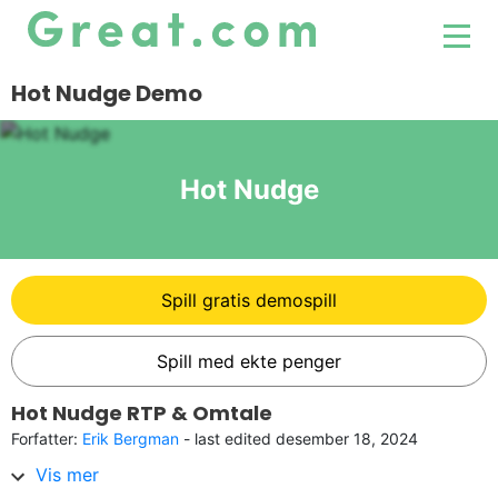
Hot Nudge Demo
Hot Nudge
Spill gratis demospill
Spill med ekte penger
Hot Nudge RTP & Omtale
Forfatter:
Erik Bergman
- last edited
desember 18, 2024
Vis mer