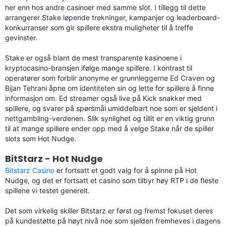
her enn hos andre casinoer med samme slot. I tillegg til dette
arrangerer Stake løpende trekninger, kampanjer og leaderboard-
konkurranser som gir spillere ekstra muligheter til å treffe
gevinster.
Stake er også blant de mest transparente kasinoene i
kryptocasino-bransjen ifølge mange spillere. I kontrast til
operatører som forblir anonyme er grunnleggerne Ed Craven og
Bijan Tehrani åpne om identiteten sin og lette for spillere å finne
informasjon om. Ed streamer også live på Kick snakker med
spillere, og svarer på spørsmål umiddelbart noe som er sjeldent i
nettgambling-verdenen. Slik synlighet og tillit er en viktig grunn
til at mange spillere ender opp med å velge Stake når de spiller
slots som Hot Nudge.
BitStarz - Hot Nudge
Bitstarz Casino
er fortsatt et godt valg for å spinne på Hot
Nudge, og det er fortsatt et casino som tilbyr høy RTP i de fleste
spillene vi testet generelt.
Det som virkelig skiller Bitstarz er først og fremst fokuset deres
på kundestøtte på høyt nivå noe som sjelden fremheves i dagens