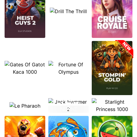
JACK
HAMMER
2
NETENT