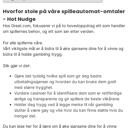
Hvorfor stole på våre spilleautomat-omtaler
- Hot Nudge
Hos Great.com, fokuserer vi på to hovedoppdrag ett som handler
om spillernes behov, og ett som ser etter verden.
For alle spillerne våre.
Vårt viktigste mål er å bidra til å øke sjansene dine for å vinne og
bidra til å holde gambling trygg.
Slik gjør vi det:
Gjøre det tydelig hvilke spill som gir deg bedre
utbetalingssjanser og hvordan du kan bruke dem godt
med større trygghet.
Vurdere casinoer for å identifisere dem som er rettferdige
ærlige og transparente og gir spillere de beste vilkårene.
Holder deg trygg ved å legge merke til når gambling
slutter å være gøy og vite hvor du kan finne støtte hvis du
trenger det.
Du kan lese her for å lære om å øke sjansene dine for å vinne