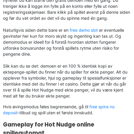
nyheter du kan starte den gratis demoen med en gang. Du
trenger ikke å logge inn fylle på en konto eller fylle ut noen
registreringsskjemaer. Bare klikk på spillet øverst på denne siden
og før du vet ordet av det vil du spinne med én gang.
Naturligvis siden dette bare er en
free demo slot
er eventuelle
gevinster her kun for moro skyld og ingenting kan tas ut. Og
demomodus er ideell for å forstå hvordan slotten fungerer
utforske bonusrunder og forstå spillets rytme uten risiko for
pengene dine.
Slik kan du se det: demoen er en 100 % identisk kopi av
ektepenge-spillet du finner når du spiller for ekte penger. Alt du
opplever fra symboler, hjul og gameplay til spesialfunksjoner er
identiske med det du finner i et casino. Dette gjør at når du går
over til å spille Hot Nudge med ekte penger, vil du være kjent
med alt før du bruker ekte penger.
Hvis øvingsmodus føles begrensende, gå til
free spins no
deposit
-tilbud og spill uten et første innskudd.
Gameplay for Hot Nudge online
spilleautomat