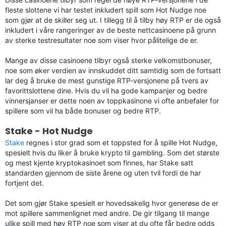
fleste slottene vi har testet inkludert spill som Hot Nudge noe
som gjør at de skiller seg ut. I tillegg til å tilby høy RTP er de også
inkludert i våre rangeringer av de beste nettcasinoene på grunn
av sterke testresultater noe som viser hvor pålitelige de er.
Mange av disse casinoene tilbyr også sterke velkomstbonuser,
noe som øker verdien av innskuddet ditt samtidig som de fortsatt
lar deg å bruke de mest gunstige RTP-versjonene på tvers av
favorittslottene dine. Hvis du vil ha gode kampanjer og bedre
vinnersjanser er dette noen av toppkasinone vi ofte anbefaler for
spillere som vil ha både bonuser og bedre RTP.
Stake - Hot Nudge
Stake
regnes i stor grad som et toppsted for å spille Hot Nudge,
spesielt hvis du liker å bruke krypto til gambling. Som det største
og mest kjente kryptokasinoet som finnes, har Stake satt
standarden gjennom de siste årene og uten tvil fordi de har
fortjent det.
Det som gjør Stake spesielt er hovedsakelig hvor generøse de er
mot spillere sammenlignet med andre. De gir tilgang til mange
ulike spill med høy RTP noe som viser at du ofte får bedre odds