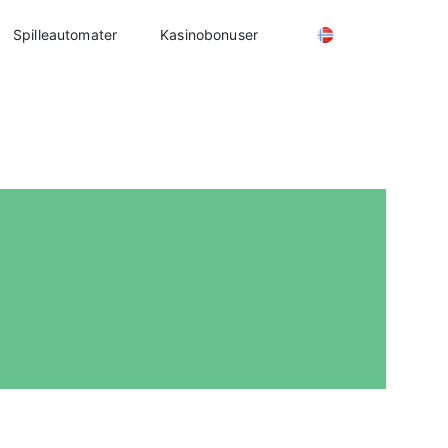
Spilleautomater
Kasinobonuser
Norge