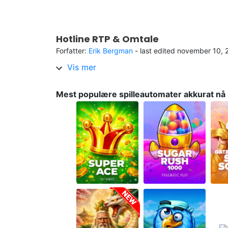
Hotline RTP & Omtale
Forfatter:
Erik Bergman
- last edited
november 10, 
Vis mer
Mest populære spilleautomater akkurat nå