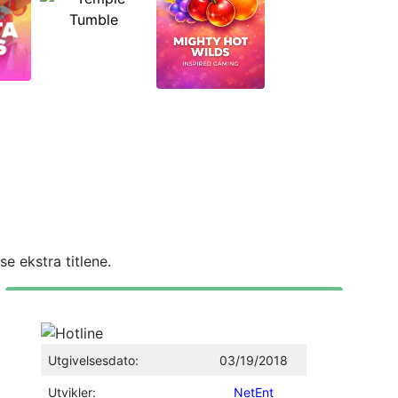
se ekstra titlene.
Utgivelsesdato:
03/19/2018
Utvikler:
NetEnt