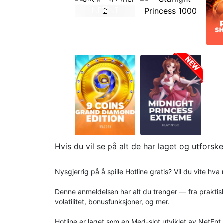
HAMMER
2
NETENT
Hvis du vil se på alt de har laget og utforske
Nysgjerrig på å spille Hotline gratis? Vil du vite hva
Denne anmeldelsen har alt du trenger — fra praktisk 
volatilitet, bonusfunksjoner, og mer.
Hotline er laget som en Med-slot utviklet av NetE