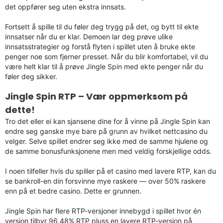
det oppfører seg uten ekstra innsats.
Fortsett å spille til du føler deg trygg på det, og bytt til ekte
innsatser når du er klar. Demoen lar deg prøve ulike
innsatsstrategier og forstå flyten i spillet uten å bruke ekte
penger noe som fjerner presset. Når du blir komfortabel, vil du
være helt klar til å prøve Jingle Spin med ekte penger når du
føler deg sikker.
Jingle Spin RTP – Vær oppmerksom på
dette!
Tro det eller ei kan sjansene dine for å vinne på Jingle Spin kan
endre seg ganske mye bare på grunn av hvilket nettcasino du
velger. Selve spillet endrer seg ikke med de samme hjulene og
de samme bonusfunksjonene men med veldig forskjellige odds.
I noen tilfeller hvis du spiller på et casino med lavere RTP, kan du
se bankroll-en din forsvinne mye raskere — over 50% raskere
enn på et bedre casino. Dette er grunnen.
Jingle Spin har flere RTP-versjoner innebygd i spillet hvor én
versjon tilbyr 96.48% RTP pluss en lavere RTP-versjon på