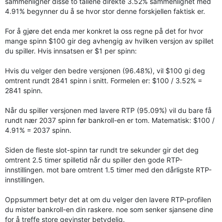
sammenligner disse to tallene direkte 3.52% sammenlignet med
4.91% begynner du å se hvor stor denne forskjellen faktisk er.
For å gjøre det enda mer konkret la oss regne på det for hvor
mange spinn $100 gir deg avhengig av hvilken versjon av spillet
du spiller. Hvis innsatsen er $1 per spinn:
Hvis du velger den bedre versjonen (96.48%), vil $100 gi deg
omtrent rundt 2841 spinn i snitt. Formelen er: $100 / 3.52% =
2841 spinn.
Når du spiller versjonen med lavere RTP (95.09%) vil du bare få
rundt nær 2037 spinn før bankroll-en er tom. Matematisk: $100 /
4.91% = 2037 spinn.
Siden de fleste slot-spinn tar rundt tre sekunder gir det deg
omtrent 2.5 timer spilletid når du spiller den gode RTP-
innstillingen. mot bare omtrent 1.5 timer med den dårligste RTP-
innstillingen.
Oppsummert betyr det at om du velger den lavere RTP-profilen
du mister bankroll-en din raskere. noe som senker sjansene dine
for å treffe store gevinster betydelig.