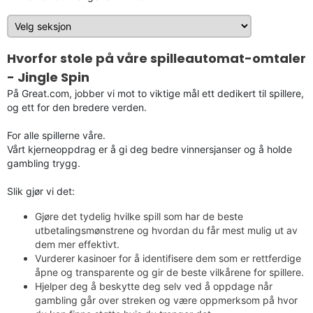
Hvorfor stole på våre spilleautomat-omtaler
- Jingle Spin
På Great.com, jobber vi mot to viktige mål ett dedikert til spillere,
og ett for den bredere verden.
For alle spillerne våre.
Vårt kjerneoppdrag er å gi deg bedre vinnersjanser og å holde
gambling trygg.
Slik gjør vi det:
Gjøre det tydelig hvilke spill som har de beste
utbetalingsmønstrene og hvordan du får mest mulig ut av
dem mer effektivt.
Vurderer kasinoer for å identifisere dem som er rettferdige
åpne og transparente og gir de beste vilkårene for spillere.
Hjelper deg å beskytte deg selv ved å oppdage når
gambling går over streken og være oppmerksom på hvor