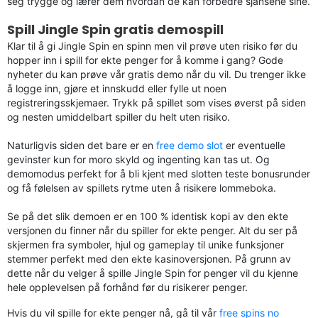
seg trygge og lærer dem hvordan de kan forbedre sjansene sine.
Spill Jingle Spin gratis demospill
Klar til å gi Jingle Spin en spinn men vil prøve uten risiko før du
hopper inn i spill for ekte penger for å komme i gang? Gode
nyheter du kan prøve vår gratis demo når du vil. Du trenger ikke
å logge inn, gjøre et innskudd eller fylle ut noen
registreringsskjemaer. Trykk på spillet som vises øverst på siden
og nesten umiddelbart spiller du helt uten risiko.
Naturligvis siden det bare er en
free demo slot
er eventuelle
gevinster kun for moro skyld og ingenting kan tas ut. Og
demomodus perfekt for å bli kjent med slotten teste bonusrunder
og få følelsen av spillets rytme uten å risikere lommeboka.
Se på det slik demoen er en 100 % identisk kopi av den ekte
versjonen du finner når du spiller for ekte penger. Alt du ser på
skjermen fra symboler, hjul og gameplay til unike funksjoner
stemmer perfekt med den ekte kasinoversjonen. På grunn av
dette når du velger å spille Jingle Spin for penger vil du kjenne
hele opplevelsen på forhånd før du risikerer penger.
Hvis du vil spille for ekte penger nå, gå til vår
free spins no