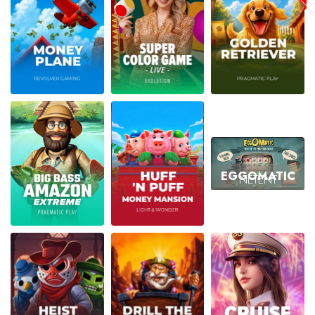
EGGOMATIC
NETENT