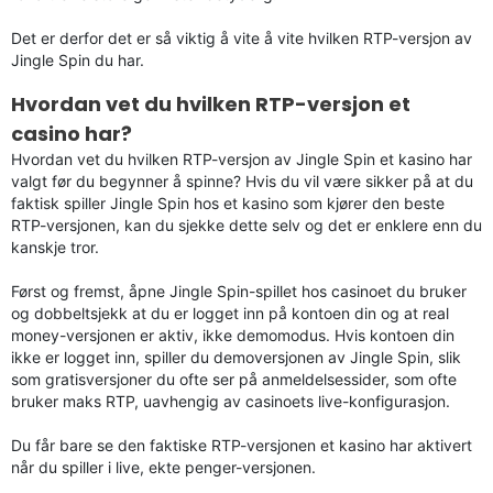
Det er derfor det er så viktig å vite å vite hvilken RTP-versjon av
Jingle Spin du har.
Hvordan vet du hvilken RTP-versjon et
casino har?
Hvordan vet du hvilken RTP-versjon av Jingle Spin et kasino har
valgt før du begynner å spinne? Hvis du vil være sikker på at du
faktisk spiller Jingle Spin hos et kasino som kjører den beste
RTP-versjonen, kan du sjekke dette selv og det er enklere enn du
kanskje tror.
Først og fremst, åpne Jingle Spin-spillet hos casinoet du bruker
og dobbeltsjekk at du er logget inn på kontoen din og at real
money-versjonen er aktiv, ikke demomodus. Hvis kontoen din
ikke er logget inn, spiller du demoversjonen av Jingle Spin, slik
som gratisversjoner du ofte ser på anmeldelsessider, som ofte
bruker maks RTP, uavhengig av casinoets live-konfigurasjon.
Du får bare se den faktiske RTP-versjonen et kasino har aktivert
når du spiller i live, ekte penger-versjonen.