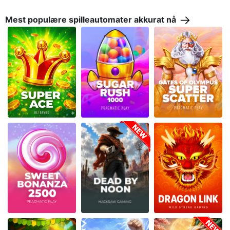
Mest populære spilleautomater akkurat nå