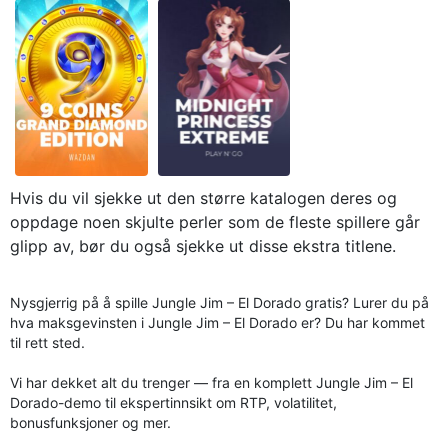
Hvis du vil sjekke ut den større katalogen deres og
oppdage noen skjulte perler som de fleste spillere går
glipp av, bør du også sjekke ut disse ekstra titlene.
Nysgjerrig på å spille Jungle Jim – El Dorado gratis? Lurer du på
hva maksgevinsten i Jungle Jim – El Dorado er? Du har kommet
til rett sted.
Vi har dekket alt du trenger — fra en komplett Jungle Jim – El
Dorado-demo til ekspertinnsikt om RTP, volatilitet,
bonusfunksjoner og mer.