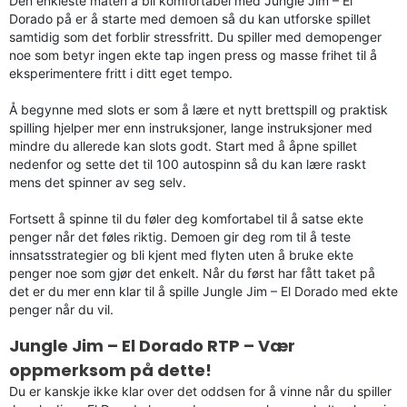
Den enkleste måten å bli komfortabel med Jungle Jim – El
Dorado på er å starte med demoen så du kan utforske spillet
samtidig som det forblir stressfritt. Du spiller med demopenger
noe som betyr ingen ekte tap ingen press og masse frihet til å
eksperimentere fritt i ditt eget tempo.
Å begynne med slots er som å lære et nytt brettspill og praktisk
spilling hjelper mer enn instruksjoner, lange instruksjoner med
mindre du allerede kan slots godt. Start med å åpne spillet
nedenfor og sette det til 100 autospinn så du kan lære raskt
mens det spinner av seg selv.
Fortsett å spinne til du føler deg komfortabel til å satse ekte
penger når det føles riktig. Demoen gir deg rom til å teste
innsatsstrategier og bli kjent med flyten uten å bruke ekte
penger noe som gjør det enkelt. Når du først har fått taket på
det er du mer enn klar til å spille Jungle Jim – El Dorado med ekte
penger når du vil.
Jungle Jim – El Dorado RTP – Vær
oppmerksom på dette!
Du er kanskje ikke klar over det oddsen for å vinne når du spiller