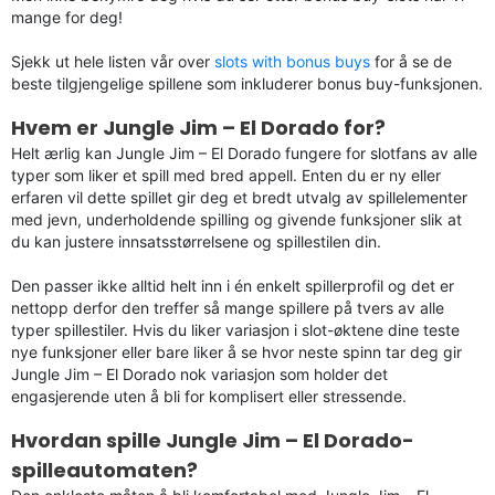
mange for deg!
Sjekk ut hele listen vår over
slots with bonus buys
for å se de
beste tilgjengelige spillene som inkluderer bonus buy-funksjonen.
Hvem er Jungle Jim – El Dorado for?
Helt ærlig kan Jungle Jim – El Dorado fungere for slotfans av alle
typer som liker et spill med bred appell. Enten du er ny eller
erfaren vil dette spillet gir deg et bredt utvalg av spillelementer
med jevn, underholdende spilling og givende funksjoner slik at
du kan justere innsatsstørrelsene og spillestilen din.
Den passer ikke alltid helt inn i én enkelt spillerprofil og det er
nettopp derfor den treffer så mange spillere på tvers av alle
typer spillestiler. Hvis du liker variasjon i slot-øktene dine teste
nye funksjoner eller bare liker å se hvor neste spinn tar deg gir
Jungle Jim – El Dorado nok variasjon som holder det
engasjerende uten å bli for komplisert eller stressende.
Hvordan spille Jungle Jim – El Dorado-
spilleautomaten?