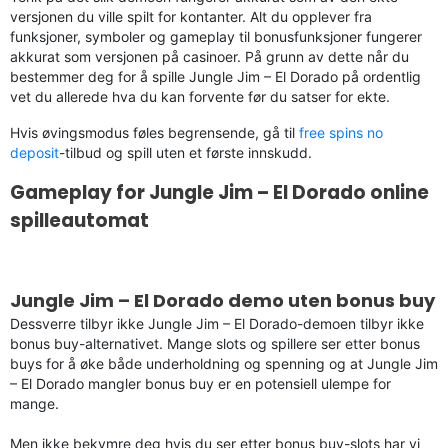
versjonen du ville spilt for kontanter. Alt du opplever fra
funksjoner, symboler og gameplay til bonusfunksjoner fungerer
akkurat som versjonen på casinoer. På grunn av dette når du
bestemmer deg for å spille Jungle Jim – El Dorado på ordentlig
vet du allerede hva du kan forvente før du satser for ekte.
Hvis øvingsmodus føles begrensende, gå til
free spins no
deposit
-tilbud og spill uten et første innskudd.
Gameplay for Jungle Jim – El Dorado online
spilleautomat
Jungle Jim – El Dorado demo uten bonus buy
Dessverre tilbyr ikke Jungle Jim – El Dorado-demoen tilbyr ikke
bonus buy-alternativet. Mange slots og spillere ser etter bonus
buys for å øke både underholdning og spenning og at Jungle Jim
– El Dorado mangler bonus buy er en potensiell ulempe for
mange.
Men ikke bekymre deg hvis du ser etter bonus buy-slots har vi