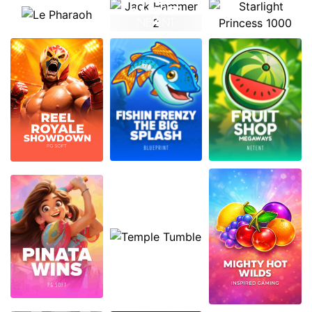
JACK
HAMMER
2
NETENT