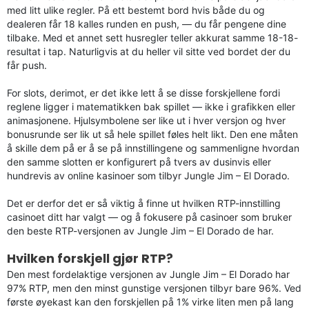
med litt ulike regler. På ett bestemt bord hvis både du og
dealeren får 18 kalles runden en push, — du får pengene dine
tilbake. Med et annet sett husregler teller akkurat samme 18-18-
resultat i tap. Naturligvis at du heller vil sitte ved bordet der du
får push.
For slots, derimot, er det ikke lett å se disse forskjellene fordi
reglene ligger i matematikken bak spillet — ikke i grafikken eller
animasjonene. Hjulsymbolene ser like ut i hver versjon og hver
bonusrunde ser lik ut så hele spillet føles helt likt. Den ene måten
å skille dem på er å se på innstillingene og sammenligne hvordan
den samme slotten er konfigurert på tvers av dusinvis eller
hundrevis av online kasinoer som tilbyr Jungle Jim – El Dorado.
Det er derfor det er så viktig å finne ut hvilken RTP-innstilling
casinoet ditt har valgt — og å fokusere på casinoer som bruker
den beste RTP-versjonen av Jungle Jim – El Dorado de har.
Hvilken forskjell gjør RTP?
Den mest fordelaktige versjonen av Jungle Jim – El Dorado har
97% RTP, men den minst gunstige versjonen tilbyr bare 96%. Ved
første øyekast kan den forskjellen på 1% virke liten men på lang