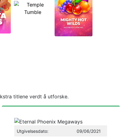
kstra titlene verdt å utforske.
Utgivelsesdato:
09/06/2021