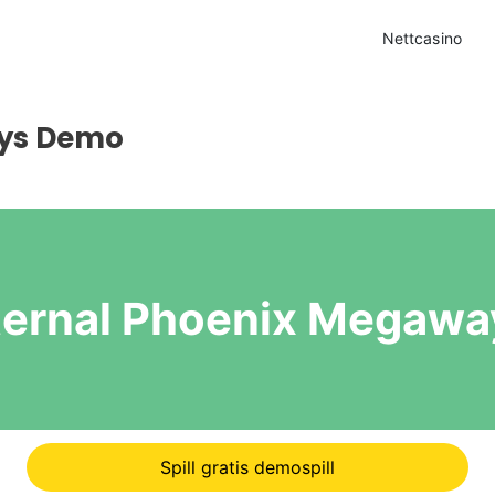
Nettcasino
ays Demo
ternal Phoenix Megawa
Spill gratis demospill