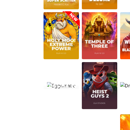
EGGOMATIC
NETENT