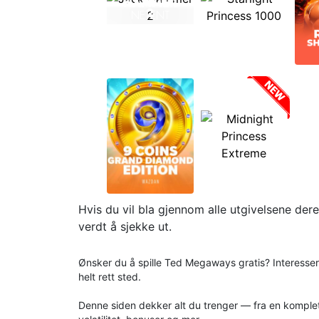
HAMMER
2
NETENT
Hvis du vil bla gjennom alle utgivelsene deres
verdt å sjekke ut.
Ønsker du å spille Ted Megaways gratis? Interesse
helt rett sted.
Denne siden dekker alt du trenger — fra en kompl