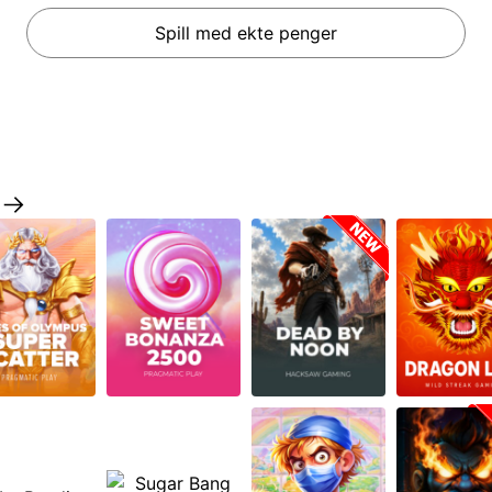
Spill med ekte penger