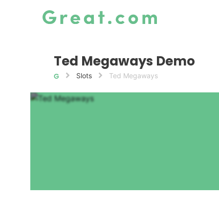
Ted Megaways Demo
Slots
Ted Megaways
Home