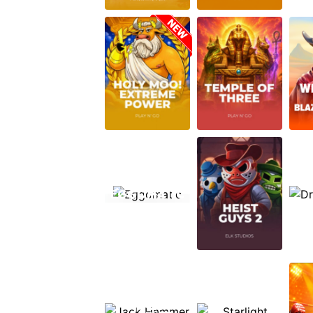
EGGOMATIC
NETENT
JACK