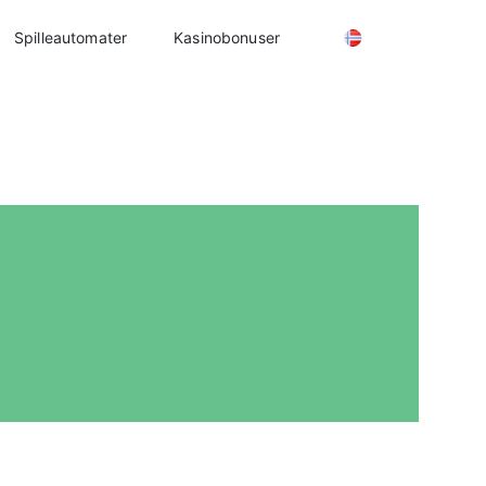
Spilleautomater
Kasinobonuser
Norge