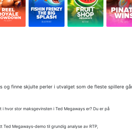
 og finne skjulte perler i utvalget som de fleste spillere går
rt i hvor stor maksgevinsten i Ted Megaways er? Du er på
ett Ted Megaways-demo til grundig analyse av RTP,