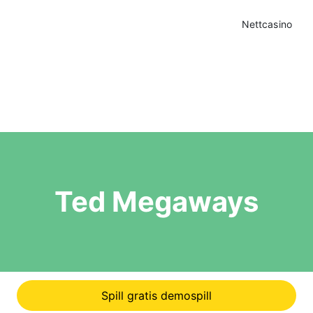
Nettcasino
Ted Megaways
Spill gratis demospill