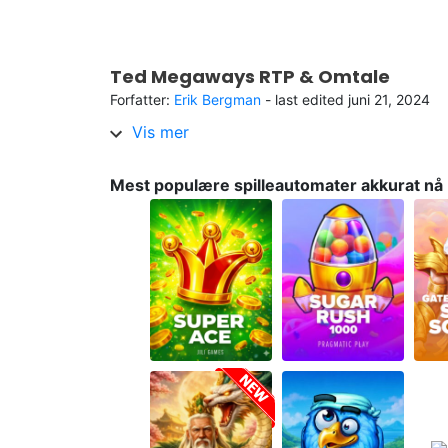
Ted Megaways RTP & Omtale
Forfatter:
Erik Bergman
- last edited
juni 21, 2024
Vis mer
Mest populære spilleautomater akkurat nå