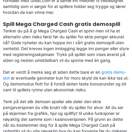
Formålet med Great.com er å samle inn millioner til veldedighet
samtidig som vi sørger for at spillere holder seg trygge og lærer
hvordan de kan vinne mer.
Spill Mega Charged Cash gratis demospill
Tenker du på å gi Mega Charged Cash et spinn men vil ha et
alternativ uten risiko først før du spiller for ekte penger akkurat
nå? Gode nyheter du kan hoppe inn i vårt gratis demospill uten
ventetid. Det kreves ingen innlogging legge inn penger eller styre
med registreringsskjemaer. Trykk på spillet som vises øverst på
siden og nesten umiddelbart vil du spinne med én gang.
Det er verdt å merke seg at siden dette bare er en
gratis demo-
slot
er eventuelle gevinster kun for moro skyld de kan ikke tas ut.
Og demomodus flott for å forstå sloten teste bonusrunder og bli
vant til spillets rytme uten økonomisk risiko.
Tenk på det slik demoen speiler alle deler den ekte
pengeversjonen du ville brukt når du spiller for alvor. Alt du ser
på skjermen fra grafikk, hjul og spillflyt til unike funksjoner er
nøyaktig det samme som i kasinoversjonen. På grunn av dette
når du bestemmer deg for å spille Mega Charged Cash på
ordentlig vil du vite nøyaktig hva du kan forvente før du risikerer