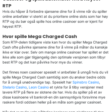
RTP
Hvis du håper å forbedre sjansene dine for å vinne når du spiller
online anbefaler vi sterkt at du prioritere online slots som har høy
RTP og du bør også spille hos online casinoer som er kjent for
høyest RTP.
Hvor spille Mega Charged Cash
Som RTP-delen tidligere viste kan hvor du spiller Mega Charged
Cash ofte påvirke sjansene dine for å vinne på måter du kanskje
ikke er klar over. Selv om mange online casinoer har spillet er det
ikke alle som gjør tilgjengelig den optimale versjonen som tilbyr
best RTP og det kan påvirke hvor mye du vinner.
Det finnes noen casinoer spesielt vi anbefaler å unngå hvis du vil
spille Mega Charged Cash samtidig som du ønsker bedre odds
for å unngå unødvendige tap. Spesielt har
Spinsbro Casino
,
Stelario Casino
,
Leon Casino
et rykte for å tilby versjoner med
lavere RTP på flere av slotene de har. Hvis du spiller på et av
disse kasinoene vil bankroll-en din sannsynligvis forsvinne mye
raskere fordi oddsen heller på en måte som gagner casinoet.