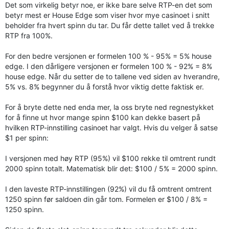
Det som virkelig betyr noe, er ikke bare selve RTP-en det som
betyr mest er House Edge som viser hvor mye casinoet i snitt
beholder fra hvert spinn du tar. Du får dette tallet ved å trekke
RTP fra 100%.
For den bedre versjonen er formelen 100 % - 95% = 5% house
edge. I den dårligere versjonen er formelen 100 % - 92% = 8%
house edge. Når du setter de to tallene ved siden av hverandre,
5% vs. 8% begynner du å forstå hvor viktig dette faktisk er.
For å bryte dette ned enda mer, la oss bryte ned regnestykket
for å finne ut hvor mange spinn $100 kan dekke basert på
hvilken RTP-innstilling casinoet har valgt. Hvis du velger å satse
$1 per spinn:
I versjonen med høy RTP (95%) vil $100 rekke til omtrent rundt
2000 spinn totalt. Matematisk blir det: $100 / 5% = 2000 spinn.
I den laveste RTP-innstillingen (92%) vil du få omtrent omtrent
1250 spinn før saldoen din går tom. Formelen er $100 / 8% =
1250 spinn.