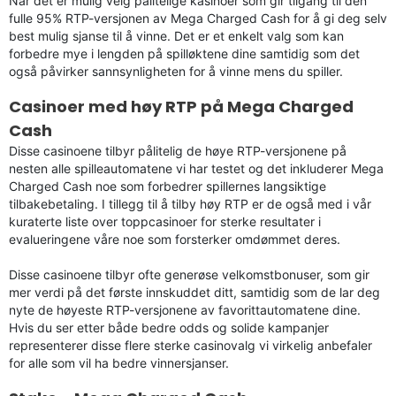
Når det er mulig velg pålitelige kasinoer som gir tilgang til den
fulle 95% RTP-versjonen av Mega Charged Cash for å gi deg selv
best mulig sjanse til å vinne. Det er et enkelt valg som kan
forbedre mye i lengden på spilløktene dine samtidig som det
også påvirker sannsynligheten for å vinne mens du spiller.
Casinoer med høy RTP på Mega Charged
Cash
Disse casinoene tilbyr pålitelig de høye RTP-versjonene på
nesten alle spilleautomatene vi har testet og det inkluderer Mega
Charged Cash noe som forbedrer spillernes langsiktige
tilbakebetaling. I tillegg til å tilby høy RTP er de også med i vår
kuraterte liste over toppcasinoer for sterke resultater i
evalueringene våre noe som forsterker omdømmet deres.
Disse casinoene tilbyr ofte generøse velkomstbonuser, som gir
mer verdi på det første innskuddet ditt, samtidig som de lar deg
nyte de høyeste RTP-versjonene av favorittautomatene dine.
Hvis du ser etter både bedre odds og solide kampanjer
representerer disse flere sterke casinovalg vi virkelig anbefaler
for alle som vil ha bedre vinnersjanser.