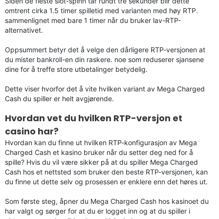
Siden de fleste slot-spinn tar rundt tre sekunder blir dette
omtrent cirka 1.5 timer spilletid med varianten med høy RTP.
sammenlignet med bare 1 timer når du bruker lav-RTP-
alternativet.
Oppsummert betyr det å velge den dårligere RTP-versjonen at
du mister bankroll-en din raskere. noe som reduserer sjansene
dine for å treffe store utbetalinger betydelig.
Dette viser hvorfor det å vite hvilken variant av Mega Charged
Cash du spiller er helt avgjørende.
Hvordan vet du hvilken RTP-versjon et
casino har?
Hvordan kan du finne ut hvilken RTP-konfigurasjon av Mega
Charged Cash et kasino bruker når du setter deg ned for å
spille? Hvis du vil være sikker på at du spiller Mega Charged
Cash hos et nettsted som bruker den beste RTP-versjonen, kan
du finne ut dette selv og prosessen er enklere enn det høres ut.
Som første steg, åpner du Mega Charged Cash hos kasinoet du
har valgt og sørger for at du er logget inn og at du spiller i