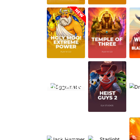
EGGOMATIC
NETENT
JACK