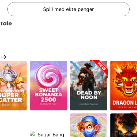
Spill med ekte penger
tale