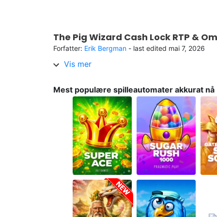
The Pig Wizard Cash Lock RTP & Om
Forfatter:
Erik Bergman
- last edited
mai 7, 2026
Vis mer
Mest populære spilleautomater akkurat nå