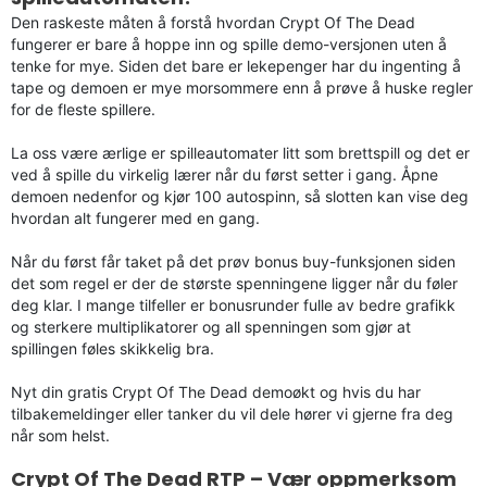
Den raskeste måten å forstå hvordan Crypt Of The Dead
fungerer er bare å hoppe inn og spille demo-versjonen uten å
tenke for mye. Siden det bare er lekepenger har du ingenting å
tape og demoen er mye morsommere enn å prøve å huske regler
for de fleste spillere.
La oss være ærlige er spilleautomater litt som brettspill og det er
ved å spille du virkelig lærer når du først setter i gang. Åpne
demoen nedenfor og kjør 100 autospinn, så slotten kan vise deg
hvordan alt fungerer med en gang.
Når du først får taket på det prøv bonus buy-funksjonen siden
det som regel er der de største spenningene ligger når du føler
deg klar. I mange tilfeller er bonusrunder fulle av bedre grafikk
og sterkere multiplikatorer og all spenningen som gjør at
spillingen føles skikkelig bra.
Nyt din gratis Crypt Of The Dead demoøkt og hvis du har
tilbakemeldinger eller tanker du vil dele hører vi gjerne fra deg
når som helst.
Crypt Of The Dead RTP – Vær oppmerksom