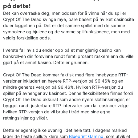
på dette!
Det kan overraske deg, men oddsen for å vinne når du spiller
Crypt Of The Dead svinge mye, bare basert på hvilket casinosite
du er logget inn på. Det er det samme spillet med de samme
symbolene og hjulene og de samme spillfunksjonene, men med
veldig forskjellige odds.
I verste fall hvis du ender opp på et mer gjerrig casino kan
bankroll-en din forsvinne rundt femti prosent raskere enn du ville
gjort på et annet kasino. Dette er grunnen.
Crypt Of The Dead kommer faktisk med flere innebygde RTP-
versjoner inkludert en høyere RTP-versjon på 96.46% og en
mindre generøs versjon på 96.46%. Hvilken RTP-versjon du
spiller på avhenger av kasinoet. Denne fleksibiliteten finnes fordi
Crypt Of The Dead akkurat som andre nyere slotlanseringer, er
bygget rundt justerbare RTP-intervaller som lar casinoer velge
hvilken RTP-versjon de vil bruke i tråd med sine egne
retningslinjer og vilkår.
Dette er egentlig ikke uvanlig i det hele tatt. I dagens marked
lager de fleste spillutviklere som
Blueprint Gaming
, som utviklet