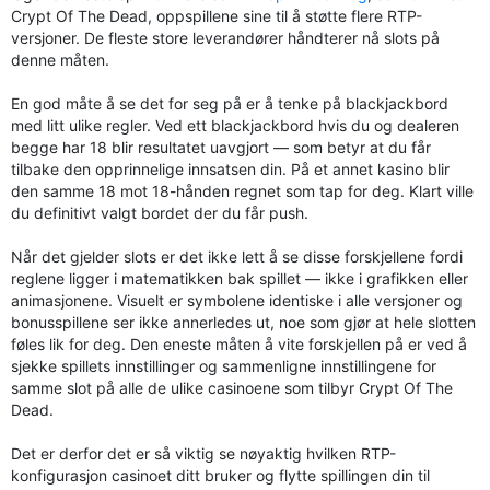
Crypt Of The Dead, oppspillene sine til å støtte flere RTP-
versjoner. De fleste store leverandører håndterer nå slots på
denne måten.
En god måte å se det for seg på er å tenke på blackjackbord
med litt ulike regler. Ved ett blackjackbord hvis du og dealeren
begge har 18 blir resultatet uavgjort — som betyr at du får
tilbake den opprinnelige innsatsen din. På et annet kasino blir
den samme 18 mot 18-hånden regnet som tap for deg. Klart ville
du definitivt valgt bordet der du får push.
Når det gjelder slots er det ikke lett å se disse forskjellene fordi
reglene ligger i matematikken bak spillet — ikke i grafikken eller
animasjonene. Visuelt er symbolene identiske i alle versjoner og
bonusspillene ser ikke annerledes ut, noe som gjør at hele slotten
føles lik for deg. Den eneste måten å vite forskjellen på er ved å
sjekke spillets innstillinger og sammenligne innstillingene for
samme slot på alle de ulike casinoene som tilbyr Crypt Of The
Dead.
Det er derfor det er så viktig se nøyaktig hvilken RTP-
konfigurasjon casinoet ditt bruker og flytte spillingen din til