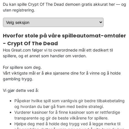
Du kan spille Crypt Of The Dead demoen gratis akkurat her — og
uten registrering.
Hvorfor stole på våre spilleautomat-omtaler
- Crypt Of The Dead
Hos Great.com følger vi to overordnede mål ett dedikert til
spillere, og et annet som handler om verden.
For spillere som deg.
Vårt viktigste mål er å øke sjansene dine for å vinne og å holde
gambling trygg.
Vi gjør dette ved å:
Påpeker hvilke spill som vanligvis gir bedre tilbakebetaling
og hvordan du bør gå fram med bedre strategi.
Vurderer kasinoer for å finne kasinoer som er rettferdige
transparente og gir de beste vilkårene for spillere.
Hjelpe deg med å holde deg trygg ved å legge merke til