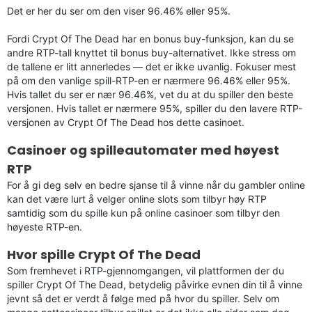
Det er her du ser om den viser 96.46% eller 95%.
Fordi Crypt Of The Dead har en bonus buy-funksjon, kan du se
andre RTP-tall knyttet til bonus buy-alternativet. Ikke stress om
de tallene er litt annerledes — det er ikke uvanlig. Fokuser mest
på om den vanlige spill-RTP-en er nærmere 96.46% eller 95%.
Hvis tallet du ser er nær 96.46%, vet du at du spiller den beste
versjonen. Hvis tallet er nærmere 95%, spiller du den lavere RTP-
versjonen av Crypt Of The Dead hos dette casinoet.
Casinoer og spilleautomater med høyest
RTP
For å gi deg selv en bedre sjanse til å vinne når du gambler online
kan det være lurt å velger online slots som tilbyr høy RTP
samtidig som du spille kun på online casinoer som tilbyr den
høyeste RTP-en.
Hvor spille Crypt Of The Dead
Som fremhevet i RTP-gjennomgangen, vil plattformen der du
spiller Crypt Of The Dead, betydelig påvirke evnen din til å vinne
jevnt så det er verdt å følge med på hvor du spiller. Selv om