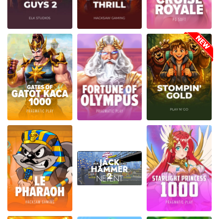
JACK
HAMMER
2
NETENT