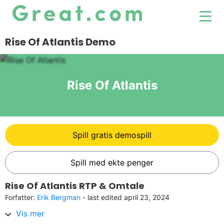
Rise Of Atlantis Demo
Rise Of Atlantis
Spill gratis demospill
Spill med ekte penger
Rise Of Atlantis RTP & Omtale
Forfatter:
Erik Bergman
- last edited
april 23, 2024
Vis mer