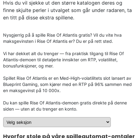
Hvis du vil sjekke ut den større katalogen deres og
finne skjulte perler i utvalget som går under radaren, ta
en titt på disse ekstra spillene.
Nysgjerrig på å spille Rise Of Atlantis gratis? Vil du vite hva
maksgevinsten i Rise Of Atlantis er? Du er på rett sted.
Vi har dekket alt du trenger — fra praktisk tilgang til Rise Of
Atlantis-demoen til detaljerte innsikter om RTP, volatilitet,
bonusfunksjoner, og mer.
Spillet Rise Of Atlantis er en Med-High-volatilitets slot lansert av
Blueprint Gaming, som kjører med en RTP på 96% sammen med
en maksgevinst på 10 000x.
Du kan spille Rise Of Atlantis-demoen gratis direkte på denne
siden — uten at du trenger en konto.
Hvorfor stole på våre spilleautomat-omtaler