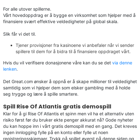
For alle utover spillerne.
Vårt hovedoppdrag er å bygge en virksomhet som hjelper med å
finansiere svært effektive veldedigheter på global skala.
Slik får vi det til.
Tjener provisjoner fra kasinoene vi anbefaler når vi sender
spillere til dem for å bidra til å finansiere oppdraget vårt.
Hvis du vil verifisere donasjonene våre kan du se det
via denne
lenken
.
Det Great.com ønsker å oppnå er å skape millioner til veldedighet
samtidig som vi hjelper dem som elsker gambling med å holde
seg trygge og lære å spille smartere.
Spill Rise Of Atlantis gratis demospill
Klar for å gi Rise Of Atlantis et spinn men vil ha et alternativ uten
risiko først før du bruker ekte penger akkurat nå? Gode nyheter
du kan hoppe inn i vårt gratis demospill med en gang. Det kreves
ingen innlogging fylle på en konto eller fylle ut noen
registreringsskjemaer. Trykk på spillet øverst på denne siden og