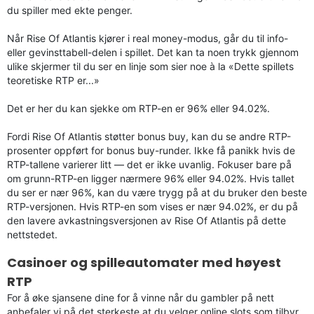
du spiller med ekte penger.
Når Rise Of Atlantis kjører i real money-modus, går du til info-
eller gevinsttabell-delen i spillet. Det kan ta noen trykk gjennom
ulike skjermer til du ser en linje som sier noe à la «Dette spillets
teoretiske RTP er...»
Det er her du kan sjekke om RTP-en er 96% eller 94.02%.
Fordi Rise Of Atlantis støtter bonus buy, kan du se andre RTP-
prosenter oppført for bonus buy-runder. Ikke få panikk hvis de
RTP-tallene varierer litt — det er ikke uvanlig. Fokuser bare på
om grunn-RTP-en ligger nærmere 96% eller 94.02%. Hvis tallet
du ser er nær 96%, kan du være trygg på at du bruker den beste
RTP-versjonen. Hvis RTP-en som vises er nær 94.02%, er du på
den lavere avkastningsversjonen av Rise Of Atlantis på dette
nettstedet.
Casinoer og spilleautomater med høyest
RTP
For å øke sjansene dine for å vinne når du gambler på nett
anbefaler vi på det sterkeste at du velger online slots som tilbyr