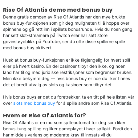
Rise Of Atlantis demo med bonus buy
Denne gratis demoen av Rise Of Atlantis har den mye brukte
bonus buy-funksjonen som gir deg muligheten til å hoppe over
spinnene og gå rett inn i spillets bonusrunde. Hvis du noen gang
har sett slot-streamere på Twitch eller har sett store
gevinstøyeblikk på YouTube, ser du ofte disse spillerne spille
med bonus buy aktivert.
Husk at bonus buy-funksjonen er ikke tilgjengelig for hvert spill
eller på hvert kasino. En del casinoer tilbyr den ikke, og noen
land har til og med juridiske restriksjoner som begrenser bruken.
Men ikke bekymre deg — hvis bonus buy er noe du liker finnes
det et bredt utvalg av slots og kasinoer som tilbyr det.
Hvis bonus buys er det du foretrekker, ta en titt på hele listen vår
over
slots med bonus buy
for å spille andre som Rise Of Atlantis.
Hvem er Rise Of Atlantis for?
Rise Of Atlantis er en morsom spilleautomat for deg som liker
bonus-tung spilling og liker gameplayet i hver spilløkt. Fordi den
har middels varians og moderate krav til innsats vil du