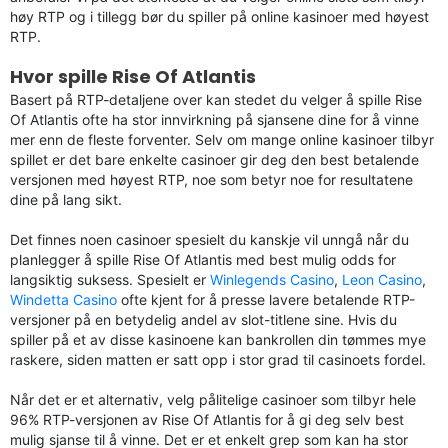
høy RTP og i tillegg bør du spiller på online kasinoer med høyest
RTP.
Hvor spille Rise Of Atlantis
Basert på RTP-detaljene over kan stedet du velger å spille Rise
Of Atlantis ofte ha stor innvirkning på sjansene dine for å vinne
mer enn de fleste forventer. Selv om mange online kasinoer tilbyr
spillet er det bare enkelte casinoer gir deg den best betalende
versjonen med høyest RTP, noe som betyr noe for resultatene
dine på lang sikt.
Det finnes noen casinoer spesielt du kanskje vil unngå når du
planlegger å spille Rise Of Atlantis med best mulig odds for
langsiktig suksess. Spesielt er
Winlegends Casino
,
Leon Casino
,
Windetta Casino
ofte kjent for å presse lavere betalende RTP-
versjoner på en betydelig andel av slot-titlene sine. Hvis du
spiller på et av disse kasinoene kan bankrollen din tømmes mye
raskere, siden matten er satt opp i stor grad til casinoets fordel.
Når det er et alternativ, velg pålitelige casinoer som tilbyr hele
96% RTP-versjonen av Rise Of Atlantis for å gi deg selv best
mulig sjanse til å vinne. Det er et enkelt grep som kan ha stor