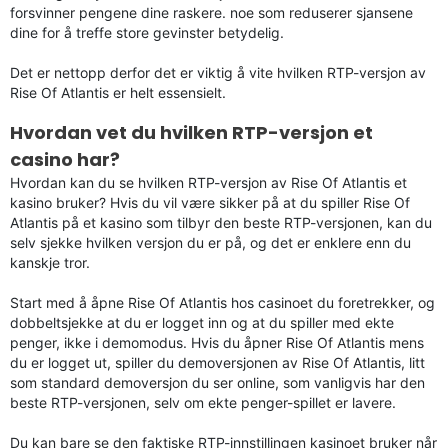
forsvinner pengene dine raskere. noe som reduserer sjansene
dine for å treffe store gevinster betydelig.
Det er nettopp derfor det er viktig å vite hvilken RTP-versjon av
Rise Of Atlantis er helt essensielt.
Hvordan vet du hvilken RTP-versjon et
casino har?
Hvordan kan du se hvilken RTP-versjon av Rise Of Atlantis et
kasino bruker? Hvis du vil være sikker på at du spiller Rise Of
Atlantis på et kasino som tilbyr den beste RTP-versjonen, kan du
selv sjekke hvilken versjon du er på, og det er enklere enn du
kanskje tror.
Start med å åpne Rise Of Atlantis hos casinoet du foretrekker, og
dobbeltsjekke at du er logget inn og at du spiller med ekte
penger, ikke i demomodus. Hvis du åpner Rise Of Atlantis mens
du er logget ut, spiller du demoversjonen av Rise Of Atlantis, litt
som standard demoversjon du ser online, som vanligvis har den
beste RTP-versjonen, selv om ekte penger-spillet er lavere.
Du kan bare se den faktiske RTP-innstillingen kasinoet bruker når