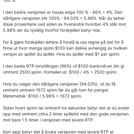
100 %.
I den bedre versjonen er house edge 100 % - 96% = 4%. Den
dårligere versjonen blir 100% - 94.02% = 5.98%. Når du setter
disse prosentene ved siden av hverandre hvordan 4% står mot
5.98% ser du tydelig hvorfor forskjellen betyr noe.
For å gjøre forskjellen lettere å forstå la oss regne på det for å
finne ut hvor mange spinn $100 kan dekke avhengig av hvilken
versjon av spillet du spiller. Hvis du spiller med $1 per spinn:
I den beste RTP-innstillingen (96%) vil $100-bankroll-en din gi
omtrent 2500 spinn. Formelen er: $100 / 4% = 2500 spinn.
Hvis du velger den dårligere versjonen (94.02%), vil du få
omtrent omtrent 1672 spinn før du går tom for penger.
Matematisk: $100 / 5.98% = 1672 spinn.
Siden hvert spinn tar omtrent tre sekunder betyr det at du ender
opp med omtrent cirka 2 timer spilletid med den gode versjonen.
mot bare 1.5 timer i versjonen med lavere RTP.
Kort sagt betyr det å bruke versjonen med lavere RTP at