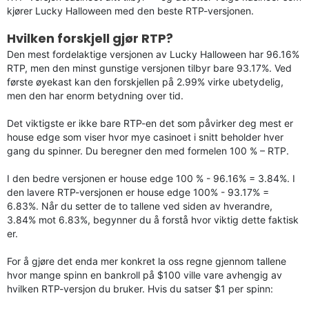
kjører Lucky Halloween med den beste RTP-versjonen.
Hvilken forskjell gjør RTP?
Den mest fordelaktige versjonen av Lucky Halloween har 96.16%
RTP, men den minst gunstige versjonen tilbyr bare 93.17%. Ved
første øyekast kan den forskjellen på 2.99% virke ubetydelig,
men den har enorm betydning over tid.
Det viktigste er ikke bare RTP-en det som påvirker deg mest er
house edge som viser hvor mye casinoet i snitt beholder hver
gang du spinner. Du beregner den med formelen 100 % – RTP.
I den bedre versjonen er house edge 100 % - 96.16% = 3.84%. I
den lavere RTP-versjonen er house edge 100% - 93.17% =
6.83%. Når du setter de to tallene ved siden av hverandre,
3.84% mot 6.83%, begynner du å forstå hvor viktig dette faktisk
er.
For å gjøre det enda mer konkret la oss regne gjennom tallene
hvor mange spinn en bankroll på $100 ville vare avhengig av
hvilken RTP-versjon du bruker. Hvis du satser $1 per spinn: