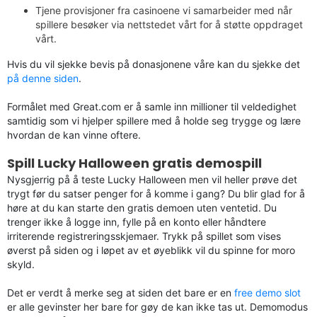
Tjene provisjoner fra casinoene vi samarbeider med når
spillere besøker via nettstedet vårt for å støtte oppdraget
vårt.
Hvis du vil sjekke bevis på donasjonene våre kan du sjekke det
på denne siden
.
Formålet med Great.com er å samle inn millioner til veldedighet
samtidig som vi hjelper spillere med å holde seg trygge og lære
hvordan de kan vinne oftere.
Spill Lucky Halloween gratis demospill
Nysgjerrig på å teste Lucky Halloween men vil heller prøve det
trygt før du satser penger for å komme i gang? Du blir glad for å
høre at du kan starte den gratis demoen uten ventetid. Du
trenger ikke å logge inn, fylle på en konto eller håndtere
irriterende registreringsskjemaer. Trykk på spillet som vises
øverst på siden og i løpet av et øyeblikk vil du spinne for moro
skyld.
Det er verdt å merke seg at siden det bare er en
free demo slot
er alle gevinster her bare for gøy de kan ikke tas ut. Demomodus