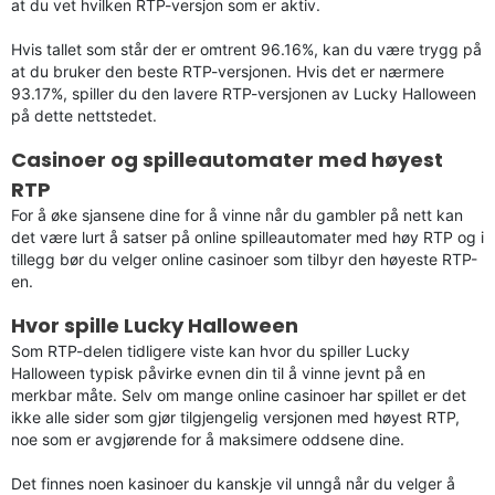
at du vet hvilken RTP-versjon som er aktiv.
Hvis tallet som står der er omtrent 96.16%, kan du være trygg på
at du bruker den beste RTP-versjonen. Hvis det er nærmere
93.17%, spiller du den lavere RTP-versjonen av Lucky Halloween
på dette nettstedet.
Casinoer og spilleautomater med høyest
RTP
For å øke sjansene dine for å vinne når du gambler på nett kan
det være lurt å satser på online spilleautomater med høy RTP og i
tillegg bør du velger online casinoer som tilbyr den høyeste RTP-
en.
Hvor spille Lucky Halloween
Som RTP-delen tidligere viste kan hvor du spiller Lucky
Halloween typisk påvirke evnen din til å vinne jevnt på en
merkbar måte. Selv om mange online casinoer har spillet er det
ikke alle sider som gjør tilgjengelig versjonen med høyest RTP,
noe som er avgjørende for å maksimere oddsene dine.
Det finnes noen kasinoer du kanskje vil unngå når du velger å