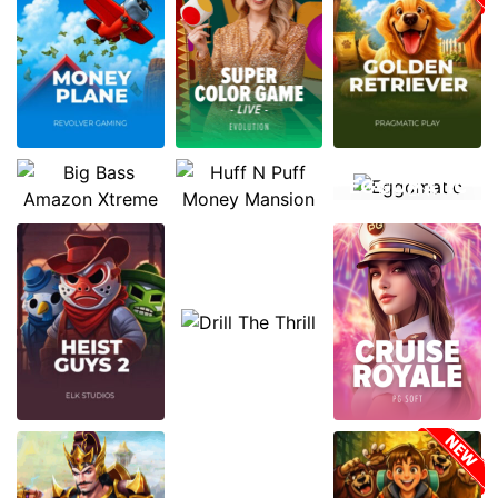
EGGOMATIC
NETENT