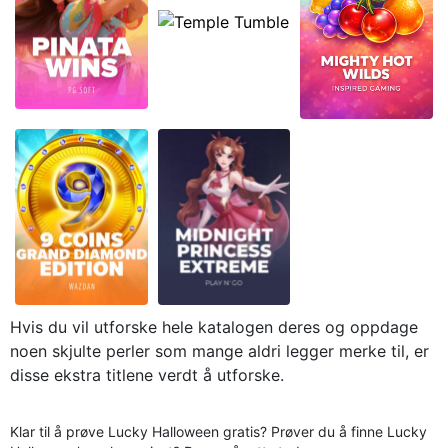
Hvis du vil utforske hele katalogen deres og oppdage
noen skjulte perler som mange aldri legger merke til, er
disse ekstra titlene verdt å utforske.
Klar til å prøve Lucky Halloween gratis? Prøver du å finne Lucky