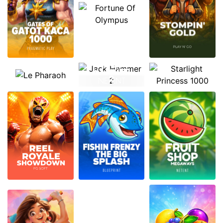
JACK
HAMMER
2
NETENT