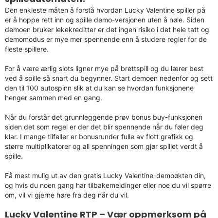
Den enkleste måten å forstå hvordan Lucky Valentine spiller på
er å hoppe rett inn og spille demo-versjonen uten å nøle. Siden
demoen bruker lekekreditter er det ingen risiko i det hele tatt og
demomodus er mye mer spennende enn å studere regler for de
fleste spillere.
For å være ærlig slots ligner mye på brettspill og du lærer best
ved å spille så snart du begynner. Start demoen nedenfor og sett
den til 100 autospinn slik at du kan se hvordan funksjonene
henger sammen med en gang.
Når du forstår det grunnleggende prøv bonus buy-funksjonen
siden det som regel er der det blir spennende når du føler deg
klar. I mange tilfeller er bonusrunder fulle av flott grafikk og
større multiplikatorer og all spenningen som gjør spillet verdt å
spille.
Få mest mulig ut av den gratis Lucky Valentine-demoøkten din,
og hvis du noen gang har tilbakemeldinger eller noe du vil spørre
om, vil vi gjerne høre fra deg når du vil.
Lucky Valentine RTP – Vær oppmerksom på