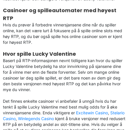
Casinoer og spilleautomater med høyest
RTP
Hvis du prøver å forbedre vinnersjansene dine når du spiller
online, kan det være lurt å fokusere på å spille online slots med
høy RTP, og du bør også spille hos online casinoer som er kjent
for høyest RTP.
Hvor spille Lucky Valentine
Basert på RTP-informasjonen nevnt tidligere kan hvor du spiller
Lucky Valentine betydelig ha stor innvirkning på sjansene dine
for å vinne mer enn de fleste forventer. Selv om mange online
casinoer lar deg spille spillet, er det bare noen av dem gir deg
den beste versjonen med høyest RTP og det kan påvirke hvor
mye du vinner.
Det finnes enkelte casinoer vi anbefaler å unngå hvis du har
tenkt å spille Lucky Valentine med best mulig odds for å øke
vinnersjansene dine. Enda viktigere er
Excitewin Casino
,
Stelario
Casino
,
Winlegends Casino
kjent å bruke versjoner med redusert
RTP på en betydelig andel av slot-titlene sine. Hvis du velger å