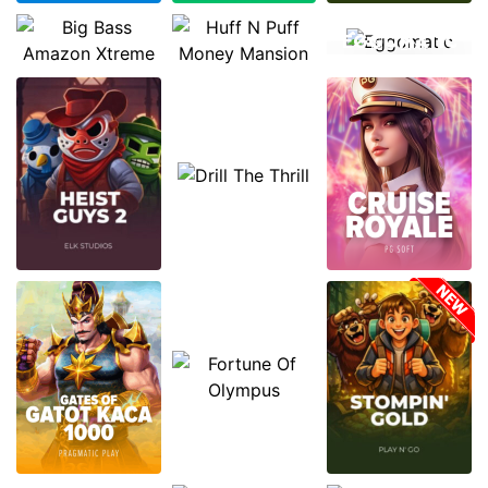
EGGOMATIC
NETENT