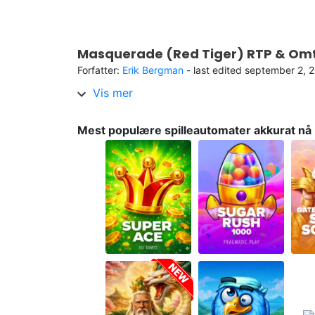
Masquerade (Red Tiger) RTP & Om
Forfatter:
Erik Bergman
- last edited
september 2, 
Vis mer
Mest populære spilleautomater akkurat nå