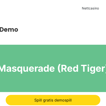
Nettcasino
) Demo
Masquerade (Red Tiger
Spill gratis demospill