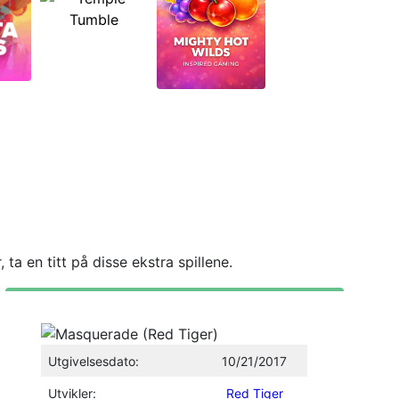
ta en titt på disse ekstra spillene.
Utgivelsesdato:
10/21/2017
Utvikler:
Red Tiger