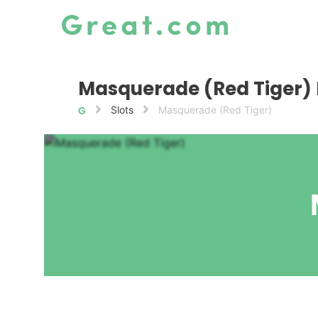
Masquerade (Red Tiger
Slots
Masquerade (Red Tiger)
Home