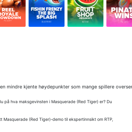
noen mindre kjente høydepunkter som mange spillere overser, 
 du på hva maksgevinsten i Masquerade (Red Tiger) er? Du
tt Masquerade (Red Tiger)-demo til ekspertinnsikt om RTP,