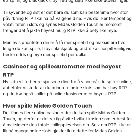
ett spinn, og blackjack tilbyr rett og slett ikke slike utbetalinger.
Til syvende og sist er det bare du som kan bestemme hvor stor
påvirkning RTP skal ha på valgene dine. Hvis du liker tempoet og
volatiliteten i slots og synes Midas Golden Touch er morsomt
trenger det å jakte høyest mulig RTP ikke å bety like mye.
Men hvis prioriteten din er å få mer spilletid og maksimere hvor
lenge du kan spille, tilbyr blackjack og andre kasinospill vanligvis
bedre odds og mye mer spilletid per dollar.
Casinoer og spilleautomater med høyest
RTP
Hvis du vil forbedre sjansene dine for å vinne når du spiller online,
anbefaler vi sterkt at du prioritere online slots som har høy RTP
og du bør også spiller på online kasinoer med høyest RTP.
Hvor spille Midas Golden Touch
Det finnes flere online casinoer der du kan spille Midas Golden
Touch, og derfor er det viktig å vite hvilket kasino som er best for
å maksimere den totale spillopplevelsen din. Selv om RTP ikke er
lik på mange online slots gjelder ikke dette for Midas Golden