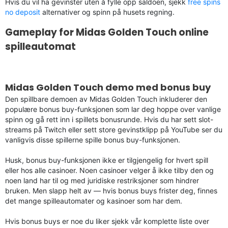
Hvis du vil ha gevinster uten å fylle opp saldoen, sjekk
free spins
no deposit
alternativer og spinn på husets regning.
Gameplay for Midas Golden Touch online
spilleautomat
Midas Golden Touch demo med bonus buy
Den spillbare demoen av Midas Golden Touch inkluderer den
populære bonus buy-funksjonen som lar deg hoppe over vanlige
spinn og gå rett inn i spillets bonusrunde. Hvis du har sett slot-
streams på Twitch eller sett store gevinstklipp på YouTube ser du
vanligvis disse spillerne spille bonus buy-funksjonen.
Husk, bonus buy-funksjonen ikke er tilgjengelig for hvert spill
eller hos alle casinoer. Noen casinoer velger å ikke tilby den og
noen land har til og med juridiske restriksjoner som hindrer
bruken. Men slapp helt av — hvis bonus buys frister deg, finnes
det mange spilleautomater og kasinoer som har dem.
Hvis bonus buys er noe du liker sjekk vår komplette liste over