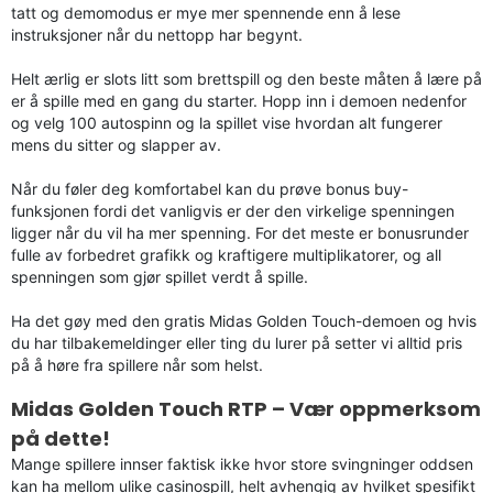
tatt og demomodus er mye mer spennende enn å lese
instruksjoner når du nettopp har begynt.
Helt ærlig er slots litt som brettspill og den beste måten å lære på
er å spille med en gang du starter. Hopp inn i demoen nedenfor
og velg 100 autospinn og la spillet vise hvordan alt fungerer
mens du sitter og slapper av.
Når du føler deg komfortabel kan du prøve bonus buy-
funksjonen fordi det vanligvis er der den virkelige spenningen
ligger når du vil ha mer spenning. For det meste er bonusrunder
fulle av forbedret grafikk og kraftigere multiplikatorer, og all
spenningen som gjør spillet verdt å spille.
Ha det gøy med den gratis Midas Golden Touch-demoen og hvis
du har tilbakemeldinger eller ting du lurer på setter vi alltid pris
på å høre fra spillere når som helst.
Midas Golden Touch RTP – Vær oppmerksom
på dette!
Mange spillere innser faktisk ikke hvor store svingninger oddsen
kan ha mellom ulike casinospill, helt avhengig av hvilket spesifikt