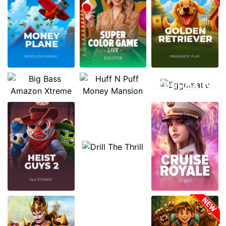
EGGOMATIC
NETENT