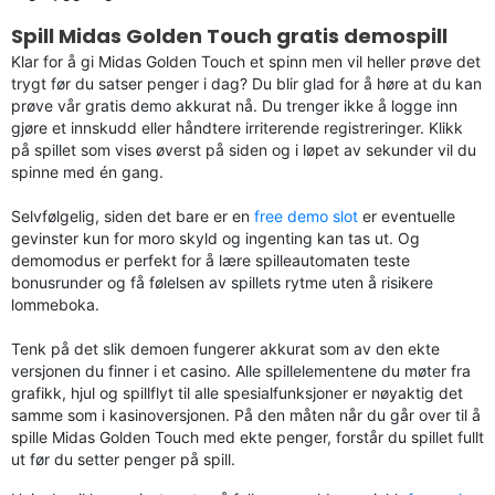
Spill Midas Golden Touch gratis demospill
Klar for å gi Midas Golden Touch et spinn men vil heller prøve det
trygt før du satser penger i dag? Du blir glad for å høre at du kan
prøve vår gratis demo akkurat nå. Du trenger ikke å logge inn
gjøre et innskudd eller håndtere irriterende registreringer. Klikk
på spillet som vises øverst på siden og i løpet av sekunder vil du
spinne med én gang.
Selvfølgelig, siden det bare er en
free demo slot
er eventuelle
gevinster kun for moro skyld og ingenting kan tas ut. Og
demomodus er perfekt for å lære spilleautomaten teste
bonusrunder og få følelsen av spillets rytme uten å risikere
lommeboka.
Tenk på det slik demoen fungerer akkurat som av den ekte
versjonen du finner i et casino. Alle spillelementene du møter fra
grafikk, hjul og spillflyt til alle spesialfunksjoner er nøyaktig det
samme som i kasinoversjonen. På den måten når du går over til å
spille Midas Golden Touch med ekte penger, forstår du spillet fullt
ut før du setter penger på spill.