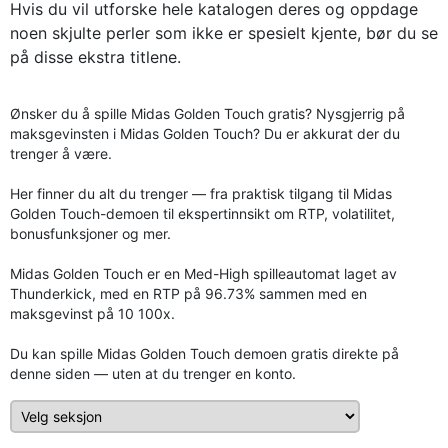
Hvis du vil utforske hele katalogen deres og oppdage
noen skjulte perler som ikke er spesielt kjente, bør du se
på disse ekstra titlene.
Ønsker du å spille Midas Golden Touch gratis? Nysgjerrig på
maksgevinsten i Midas Golden Touch? Du er akkurat der du
trenger å være.
Her finner du alt du trenger — fra praktisk tilgang til Midas
Golden Touch-demoen til ekspertinnsikt om RTP, volatilitet,
bonusfunksjoner og mer.
Midas Golden Touch er en Med-High spilleautomat laget av
Thunderkick, med en RTP på 96.73% sammen med en
maksgevinst på 10 100x.
Du kan spille Midas Golden Touch demoen gratis direkte på
denne siden — uten at du trenger en konto.