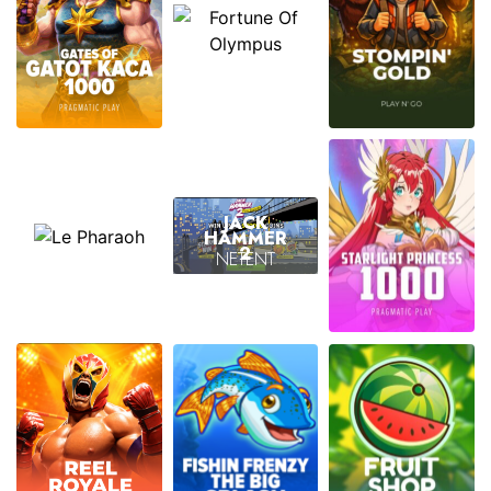
JACK
HAMMER
2
NETENT