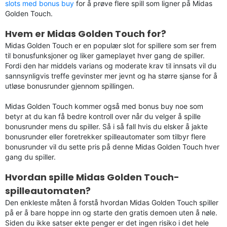
slots med bonus buy
for å prøve flere spill som ligner på Midas
Golden Touch.
Hvem er Midas Golden Touch for?
Midas Golden Touch er en populær slot for spillere som ser frem
til bonusfunksjoner og liker gameplayet hver gang de spiller.
Fordi den har middels varians og moderate krav til innsats vil du
sannsynligvis treffe gevinster mer jevnt og ha større sjanse for å
utløse bonusrunder gjennom spillingen.
Midas Golden Touch kommer også med bonus buy noe som
betyr at du kan få bedre kontroll over når du velger å spille
bonusrunder mens du spiller. Så i så fall hvis du elsker å jakte
bonusrunder eller foretrekker spilleautomater som tilbyr flere
bonusrunder vil du sette pris på denne Midas Golden Touch hver
gang du spiller.
Hvordan spille Midas Golden Touch-
spilleautomaten?
Den enkleste måten å forstå hvordan Midas Golden Touch spiller
på er å bare hoppe inn og starte den gratis demoen uten å nøle.
Siden du ikke satser ekte penger er det ingen risiko i det hele