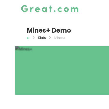
Mines+ Demo
Slots
Mines+
Home