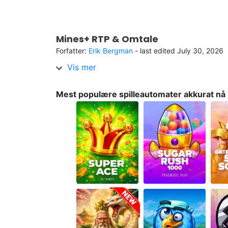
Mines+ RTP & Omtale
Forfatter:
Erik Bergman
- last edited
July 30, 2026
Vis mer
Mest populære spilleautomater akkurat nå