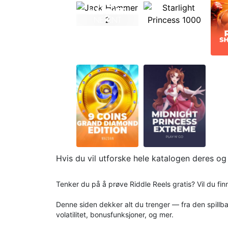
JACK
HAMMER
2
NETENT
Hvis du vil utforske hele katalogen deres og 
Tenker du på å prøve Riddle Reels gratis? Vil du fin
Denne siden dekker alt du trenger — fra den spillba
volatilitet, bonusfunksjoner, og mer.