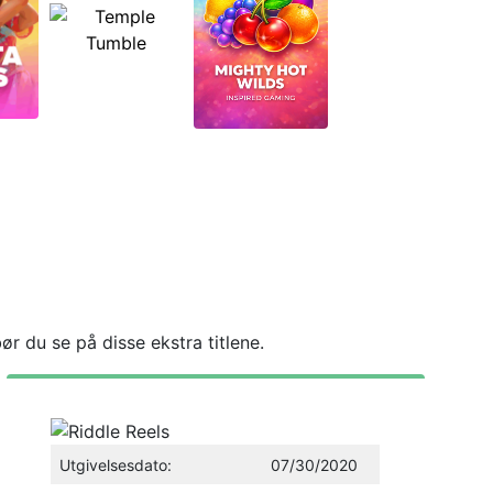
ør du se på disse ekstra titlene.
Utgivelsesdato:
07/30/2020