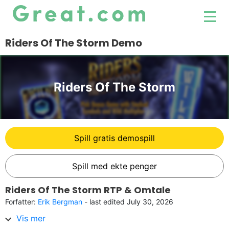
Riders Of The Storm Demo
Riders Of The Storm
Spill gratis demospill
Spill med ekte penger
Riders Of The Storm RTP & Omtale
Forfatter:
Erik Bergman
- last edited
July 30, 2026
Vis mer