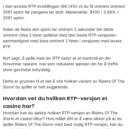
I den laveste RTP-innstillingen (96.14%) vil du få omtrent omtrent
2591 spinn før pengene tar slutt. Matematisk: $100 / 3.86% =
2591 spinn.
Siden de fleste slot-spinn tar omtrent 3 sekunder blir dette
omtrent cirka 2 timer spilletid med den beste RTP-versjonen.
sammenlignet med bare omtrent 2 timer i versjonen med lavere
RTP.
Kort sagt, å spille med lav RTP betyr at at bankroll-en din
forsvinner raskere. noe som reduserer sjansen din for å treffe
store gevinster betydelig.
Dette er grunnen til at det å vite hvilken variant av Riders Of The
Storm du spiller er helt avgjørende.
Hvordan vet du hvilken RTP-versjon et
casino har?
Hvordan kan du sjekke hvilken RTP-versjon av Riders Of The
Storm et casino tilbyr? Hvis målet ditt er å være sikker på at du
spiller Riders Of The Storm med best mulig RTP-versjon, kan du