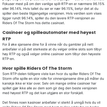
Fokuser mest på om den vanlige spill-RTP-en er nærmere 96.15%
eller 96.14%. Hvis tallet du ser er nær 96.15%, betyr det at du
spiller den beste tilgjengelige versjonen. Hvis verdien som vises
ligger rundt 96.14%, spiller du den lavere RTP-versjonen av
Riders Of The Storm hos dette casinoet.
Casinoer og spilleautomater med høyest
RTP
For å øke sjansene dine for å vinne når du gambler på nett
anbefaler vi på det sterkeste at du velger online slots som tilbyr
høy RTP og også velger online casinoer som tilbyr den høyeste
RTP-en.
Hvor spille Riders Of The Storm
Som RTP-delen tidligere viste kan hvor du spiller Riders Of The
Storm ofte spille en stor rolle for vinnersjansene dine på måter du
kanskje ikke er klar over. Selv om mange online casinoer har
spillet gjør ikke alle av dem som gir deg den beste versjonen
med høyest RTP og det kan utgjøre en stor forskjell.
Det finnes noen kasinoer anbefaler vi sterkt å unngå hvis du vil