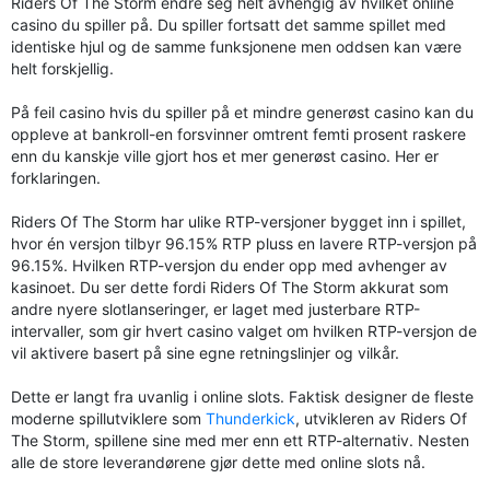
Riders Of The Storm endre seg helt avhengig av hvilket online
casino du spiller på. Du spiller fortsatt det samme spillet med
identiske hjul og de samme funksjonene men oddsen kan være
helt forskjellig.
På feil casino hvis du spiller på et mindre generøst casino kan du
oppleve at bankroll-en forsvinner omtrent femti prosent raskere
enn du kanskje ville gjort hos et mer generøst casino. Her er
forklaringen.
Riders Of The Storm har ulike RTP-versjoner bygget inn i spillet,
hvor én versjon tilbyr 96.15% RTP pluss en lavere RTP-versjon på
96.15%. Hvilken RTP-versjon du ender opp med avhenger av
kasinoet. Du ser dette fordi Riders Of The Storm akkurat som
andre nyere slotlanseringer, er laget med justerbare RTP-
intervaller, som gir hvert casino valget om hvilken RTP-versjon de
vil aktivere basert på sine egne retningslinjer og vilkår.
Dette er langt fra uvanlig i online slots. Faktisk designer de fleste
moderne spillutviklere som
Thunderkick
, utvikleren av Riders Of
The Storm, spillene sine med mer enn ett RTP-alternativ. Nesten
alle de store leverandørene gjør dette med online slots nå.