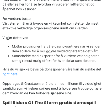
på eller se her for å se hvordan vi vurderer rettferdighet og
åpenhet hos kasinoer.
For verdens beste.
Vårt større mål er å bygge en virksomhet som støtter de mest
effektive veldedige organisasjonene rundt om i verden.
Vi gjør dette ved.
Mottar provisjoner fra våre casino-partnere når vi sender
dem spillere for å muliggjøre veldedighetsarbeidet vårt.
Samarbeide med eksperter for å vurdere veldedigheter
som gir mest mulig effekt for hver dollar som doneres.
Hvis du vil sjekke bevis på donasjonene våre kan du sjekke det
right here
.
Oppdraget til Great.com er å bidra med millioner til veldedighet
samtidig som vi hjelper spillere med å holde seg trygge og lærer
dem hvordan de kan forbedre sjansene sine.
Spill Riders Of The Storm gratis demospill