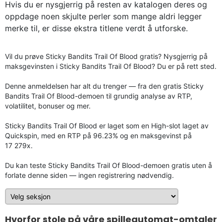
Hvis du er nysgjerrig på resten av katalogen deres og
oppdage noen skjulte perler som mange aldri legger
merke til, er disse ekstra titlene verdt å utforske.
Vil du prøve Sticky Bandits Trail Of Blood gratis? Nysgjerrig på
maksgevinsten i Sticky Bandits Trail Of Blood? Du er på rett sted.
Denne anmeldelsen har alt du trenger — fra den gratis Sticky
Bandits Trail Of Blood-demoen til grundig analyse av RTP,
volatilitet, bonuser og mer.
Sticky Bandits Trail Of Blood er laget som en High-slot laget av
Quickspin, med en RTP på 96.23% og en maksgevinst på
17 279x.
Du kan teste Sticky Bandits Trail Of Blood-demoen gratis uten å
forlate denne siden — ingen registrering nødvendig.
Hvorfor stole på våre spilleautomat-omtaler