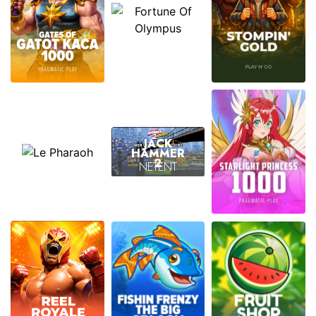
JACK
HAMMER
2
NETENT