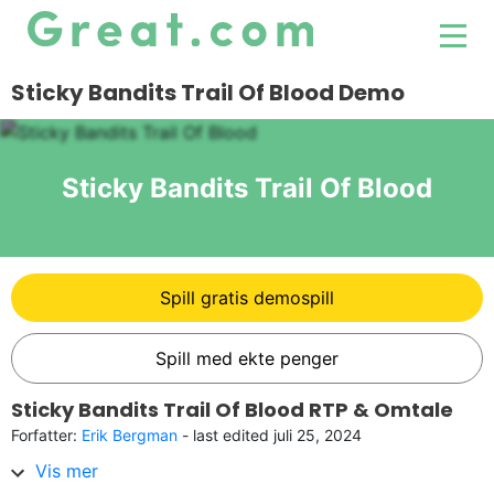
Sticky Bandits Trail Of Blood Demo
Sticky Bandits Trail Of Blood
Spill gratis demospill
Spill med ekte penger
Sticky Bandits Trail Of Blood RTP & Omtale
Forfatter:
Erik Bergman
- last edited
juli 25, 2024
Vis mer