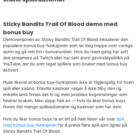
Sticky Bandits Trail Of Blood demo med
bonus buy
Demoversjonen av Sticky Bandits Trail Of Blood inkluderer den
populære bonus buy-funksjonen som lar deg hoppe over vanlige
spinn og gå rett inn i bonusrunden. Hvis du noen gang har sett
slot-streamere på Twitch eller har sett store gevinstøyeblikk på
YouTube, ser du som regel spillere som bruker med bonus buy
aktivert.
Husk likevel at bonus buy-funksjonen ikke er tilgjengelig for hvert
spill eller kasino. Enkelte kasinoer velger å ikke tilby den og
enkelte land finnes det til og med juridiske begrensninger som
hindrer bruken. Men slapp helt av — hvis du liker bonus buys
finnes det mange spilleautomater og kasinoer som har dem.
Hvis du liker bonus buys ta en titt på hele listen vår over
spill
med bonus buy-funksjoner
for å prøve flere spill som ligner på
Sticky Bandits Trail Of Blood.