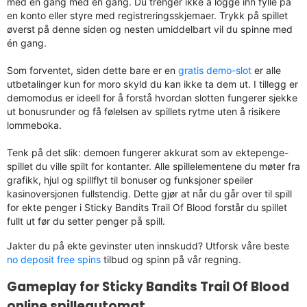
med en gang med en gang. Du trenger ikke å logge inn fylle på
en konto eller styre med registreringsskjemaer. Trykk på spillet
øverst på denne siden og nesten umiddelbart vil du spinne med
én gang.
Som forventet, siden dette bare er en
gratis demo-slot
er alle
utbetalinger kun for moro skyld du kan ikke ta dem ut. I tillegg er
demomodus er ideell for å forstå hvordan slotten fungerer sjekke
ut bonusrunder og få følelsen av spillets rytme uten å risikere
lommeboka.
Tenk på det slik: demoen fungerer akkurat som av ektepenge-
spillet du ville spilt for kontanter. Alle spillelementene du møter fra
grafikk, hjul og spillflyt til bonuser og funksjoner speiler
kasinoversjonen fullstendig. Dette gjør at når du går over til spill
for ekte penger i Sticky Bandits Trail Of Blood forstår du spillet
fullt ut før du setter penger på spill.
Jakter du på ekte gevinster uten innskudd? Utforsk våre beste
no deposit free spins
tilbud og spinn på vår regning.
Gameplay for Sticky Bandits Trail Of Blood
online spilleautomat