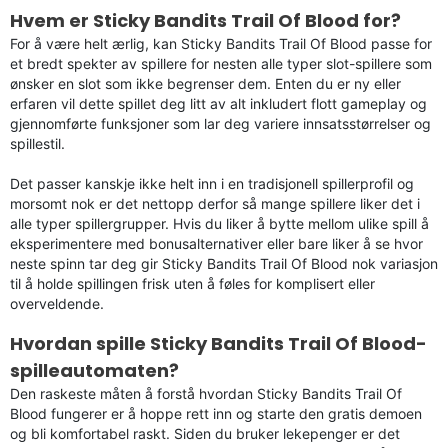
Hvem er Sticky Bandits Trail Of Blood for?
For å være helt ærlig, kan Sticky Bandits Trail Of Blood passe for
et bredt spekter av spillere for nesten alle typer slot-spillere som
ønsker en slot som ikke begrenser dem. Enten du er ny eller
erfaren vil dette spillet deg litt av alt inkludert flott gameplay og
gjennomførte funksjoner som lar deg variere innsatsstørrelser og
spillestil.
Det passer kanskje ikke helt inn i en tradisjonell spillerprofil og
morsomt nok er det nettopp derfor så mange spillere liker det i
alle typer spillergrupper. Hvis du liker å bytte mellom ulike spill å
eksperimentere med bonusalternativer eller bare liker å se hvor
neste spinn tar deg gir Sticky Bandits Trail Of Blood nok variasjon
til å holde spillingen frisk uten å føles for komplisert eller
overveldende.
Hvordan spille Sticky Bandits Trail Of Blood-
spilleautomaten?
Den raskeste måten å forstå hvordan Sticky Bandits Trail Of
Blood fungerer er å hoppe rett inn og starte den gratis demoen
og bli komfortabel raskt. Siden du bruker lekepenger er det