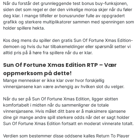
Når du forstår det grunnleggende test bonus buy-funksjonen,
siden det som regel er der den virkelige moroa skjer når du føler
deg klar. I mange tilfeller er bonusrunder fulle av oppgradert
grafikk og sterkere multiplikatorer sammen med spenningen som
holder spillere hekta.
Kos deg mens du spiller den gratis Sun Of Fortune Xmas Edition-
demoen og hvis du har tilbakemeldinger eller spørsmål setter vi
alltid pris på å høre fra spillere når du er klar.
Sun Of Fortune Xmas Edition RTP – Vær
oppmerksom på dette!
Mange mennesker er ikke klar over hvor forskjellig
vinnersjansene kan være avhengig av hvilken slot du velger.
Når du ser på Sun Of Fortune Xmas Edition, ligger slotten
komfortabelt i midten når du sammenligner de totale
vinnersjansene. Hvis målet ditt bare er å maksimere sjansene
dine gir mange andre spill sterkere odds når det er sagt holder
Sun Of Fortune Xmas Edition fortsatt en moderat vinnerate totalt.
Verdien som bestemmer disse oddsene kalles Return To Player