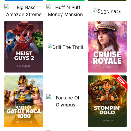
EGGOMATIC
NETENT