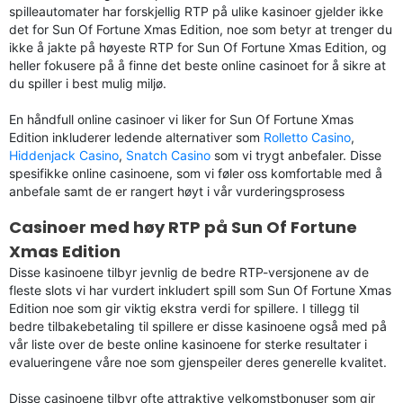
spilleautomater har forskjellig RTP på ulike kasinoer gjelder ikke
det for Sun Of Fortune Xmas Edition, noe som betyr at trenger du
ikke å jakte på høyeste RTP for Sun Of Fortune Xmas Edition, og
heller fokusere på å finne det beste online casinoet for å sikre at
du spiller i best mulig miljø.
En håndfull online casinoer vi liker for Sun Of Fortune Xmas
Edition inkluderer ledende alternativer som
Rolletto Casino
,
Hiddenjack Casino
,
Snatch Casino
som vi trygt anbefaler. Disse
spesifikke online casinoene, som vi føler oss komfortable med å
anbefale samt de er rangert høyt i vår vurderingsprosess
Casinoer med høy RTP på Sun Of Fortune
Xmas Edition
Disse kasinoene tilbyr jevnlig de bedre RTP-versjonene av de
fleste slots vi har vurdert inkludert spill som Sun Of Fortune Xmas
Edition noe som gir viktig ekstra verdi for spillere. I tillegg til
bedre tilbakebetaling til spillere er disse kasinoene også med på
vår liste over de beste online kasinoene for sterke resultater i
evalueringene våre noe som gjenspeiler deres generelle kvalitet.
Disse casinoene tilbyr ofte attraktive velkomstbonuser som gir