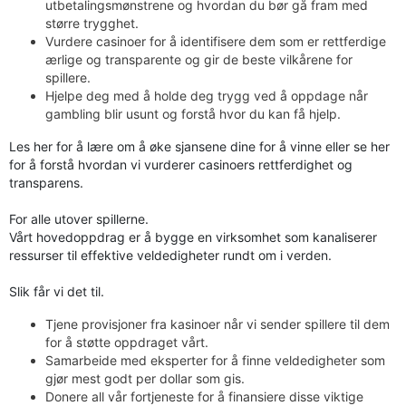
utbetalingsmønstrene og hvordan du bør gå fram med
større trygghet.
Vurdere casinoer for å identifisere dem som er rettferdige
ærlige og transparente og gir de beste vilkårene for
spillere.
Hjelpe deg med å holde deg trygg ved å oppdage når
gambling blir usunt og forstå hvor du kan få hjelp.
Les her for å lære om å øke sjansene dine for å vinne eller se her
for å forstå hvordan vi vurderer casinoers rettferdighet og
transparens.
For alle utover spillerne.
Vårt hovedoppdrag er å bygge en virksomhet som kanaliserer
ressurser til effektive veldedigheter rundt om i verden.
Slik får vi det til.
Tjene provisjoner fra kasinoer når vi sender spillere til dem
for å støtte oppdraget vårt.
Samarbeide med eksperter for å finne veldedigheter som
gjør mest godt per dollar som gis.
Donere all vår fortjeneste for å finansiere disse viktige