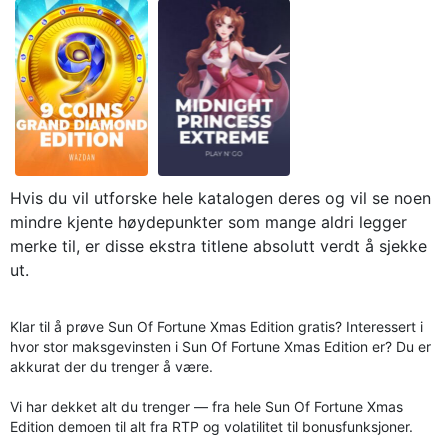
Hvis du vil utforske hele katalogen deres og vil se noen
mindre kjente høydepunkter som mange aldri legger
merke til, er disse ekstra titlene absolutt verdt å sjekke
ut.
Klar til å prøve Sun Of Fortune Xmas Edition gratis? Interessert i
hvor stor maksgevinsten i Sun Of Fortune Xmas Edition er? Du er
akkurat der du trenger å være.
Vi har dekket alt du trenger — fra hele Sun Of Fortune Xmas
Edition demoen til alt fra RTP og volatilitet til bonusfunksjoner.