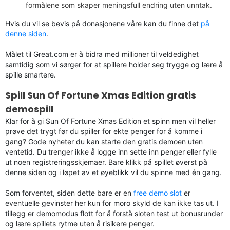
formålene som skaper meningsfull endring uten unntak.
Hvis du vil se bevis på donasjonene våre kan du finne det
på
denne siden
.
Målet til Great.com er å bidra med millioner til veldedighet
samtidig som vi sørger for at spillere holder seg trygge og lære å
spille smartere.
Spill Sun Of Fortune Xmas Edition gratis
demospill
Klar for å gi Sun Of Fortune Xmas Edition et spinn men vil heller
prøve det trygt før du spiller for ekte penger for å komme i
gang? Gode nyheter du kan starte den gratis demoen uten
ventetid. Du trenger ikke å logge inn sette inn penger eller fylle
ut noen registreringsskjemaer. Bare klikk på spillet øverst på
denne siden og i løpet av et øyeblikk vil du spinne med én gang.
Som forventet, siden dette bare er en
free demo slot
er
eventuelle gevinster her kun for moro skyld de kan ikke tas ut. I
tillegg er demomodus flott for å forstå sloten test ut bonusrunder
og lære spillets rytme uten å risikere penger.