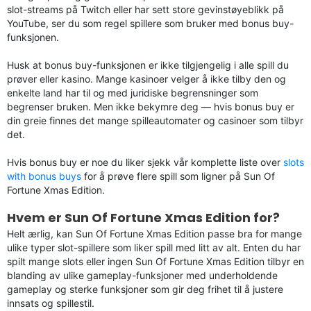
slot-streams på Twitch eller har sett store gevinstøyeblikk på
YouTube, ser du som regel spillere som bruker med bonus buy-
funksjonen.
Husk at bonus buy-funksjonen er ikke tilgjengelig i alle spill du
prøver eller kasino. Mange kasinoer velger å ikke tilby den og
enkelte land har til og med juridiske begrensninger som
begrenser bruken. Men ikke bekymre deg — hvis bonus buy er
din greie finnes det mange spilleautomater og casinoer som tilbyr
det.
Hvis bonus buy er noe du liker sjekk vår komplette liste over
slots
with bonus buys
for å prøve flere spill som ligner på Sun Of
Fortune Xmas Edition.
Hvem er Sun Of Fortune Xmas Edition for?
Helt ærlig, kan Sun Of Fortune Xmas Edition passe bra for mange
ulike typer slot-spillere som liker spill med litt av alt. Enten du har
spilt mange slots eller ingen Sun Of Fortune Xmas Edition tilbyr en
blanding av ulike gameplay-funksjoner med underholdende
gameplay og sterke funksjoner som gir deg frihet til å justere
innsats og spillestil.