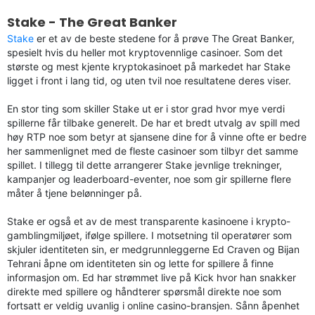
Stake - The Great Banker
Stake
er et av de beste stedene for å prøve The Great Banker,
spesielt hvis du heller mot kryptovennlige casinoer. Som det
største og mest kjente kryptokasinoet på markedet har Stake
ligget i front i lang tid, og uten tvil noe resultatene deres viser.
En stor ting som skiller Stake ut er i stor grad hvor mye verdi
spillerne får tilbake generelt. De har et bredt utvalg av spill med
høy RTP noe som betyr at sjansene dine for å vinne ofte er bedre
her sammenlignet med de fleste casinoer som tilbyr det samme
spillet. I tillegg til dette arrangerer Stake jevnlige trekninger,
kampanjer og leaderboard-eventer, noe som gir spillerne flere
måter å tjene belønninger på.
Stake er også et av de mest transparente kasinoene i krypto-
gamblingmiljøet, ifølge spillere. I motsetning til operatører som
skjuler identiteten sin, er medgrunnleggerne Ed Craven og Bijan
Tehrani åpne om identiteten sin og lette for spillere å finne
informasjon om. Ed har strømmet live på Kick hvor han snakker
direkte med spillere og håndterer spørsmål direkte noe som
fortsatt er veldig uvanlig i online casino-bransjen. Sånn åpenhet