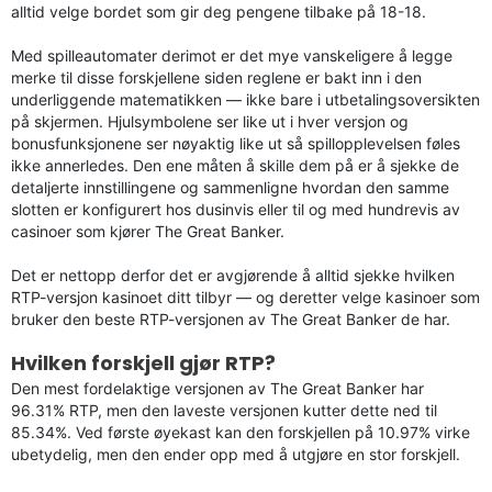
alltid velge bordet som gir deg pengene tilbake på 18-18.
Med spilleautomater derimot er det mye vanskeligere å legge
merke til disse forskjellene siden reglene er bakt inn i den
underliggende matematikken — ikke bare i utbetalingsoversikten
på skjermen. Hjulsymbolene ser like ut i hver versjon og
bonusfunksjonene ser nøyaktig like ut så spillopplevelsen føles
ikke annerledes. Den ene måten å skille dem på er å sjekke de
detaljerte innstillingene og sammenligne hvordan den samme
slotten er konfigurert hos dusinvis eller til og med hundrevis av
casinoer som kjører The Great Banker.
Det er nettopp derfor det er avgjørende å alltid sjekke hvilken
RTP-versjon kasinoet ditt tilbyr — og deretter velge kasinoer som
bruker den beste RTP-versjonen av The Great Banker de har.
Hvilken forskjell gjør RTP?
Den mest fordelaktige versjonen av The Great Banker har
96.31% RTP, men den laveste versjonen kutter dette ned til
85.34%. Ved første øyekast kan den forskjellen på 10.97% virke
ubetydelig, men den ender opp med å utgjøre en stor forskjell.