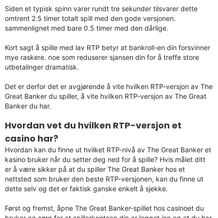
Siden et typisk spinn varer rundt tre sekunder tilsvarer dette
omtrent 2.5 timer totalt spill med den gode versjonen.
sammenlignet med bare 0.5 timer med den dårlige.
Kort sagt å spille med lav RTP betyr at bankroll-en din forsvinner
mye raskere. noe som reduserer sjansen din for å treffe store
utbetalinger dramatisk.
Det er derfor det er avgjørende å vite hvilken RTP-versjon av The
Great Banker du spiller, å vite hvilken RTP-versjon av The Great
Banker du har.
Hvordan vet du hvilken RTP-versjon et
casino har?
Hvordan kan du finne ut hvilket RTP-nivå av The Great Banker et
kasino bruker når du setter deg ned for å spille? Hvis målet ditt
er å være sikker på at du spiller The Great Banker hos et
nettsted som bruker den beste RTP-versjonen, kan du finne ut
dette selv og det er faktisk ganske enkelt å sjekke.
Først og fremst, åpne The Great Banker-spillet hos casinoet du
bruker og sørg for at spillerkontoen din er logget inn og at du har