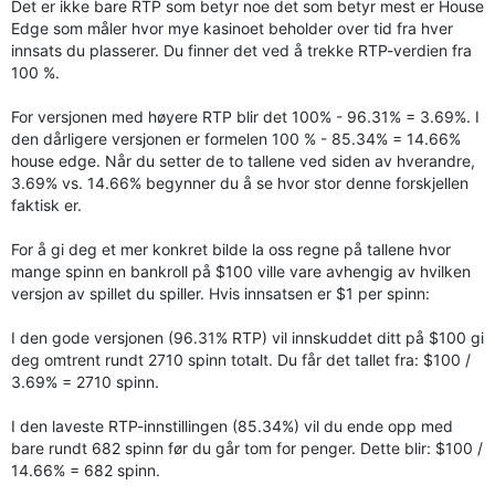
Det er ikke bare RTP som betyr noe det som betyr mest er House
Edge som måler hvor mye kasinoet beholder over tid fra hver
innsats du plasserer. Du finner det ved å trekke RTP-verdien fra
100 %.
For versjonen med høyere RTP blir det 100% - 96.31% = 3.69%. I
den dårligere versjonen er formelen 100 % - 85.34% = 14.66%
house edge. Når du setter de to tallene ved siden av hverandre,
3.69% vs. 14.66% begynner du å se hvor stor denne forskjellen
faktisk er.
For å gi deg et mer konkret bilde la oss regne på tallene hvor
mange spinn en bankroll på $100 ville vare avhengig av hvilken
versjon av spillet du spiller. Hvis innsatsen er $1 per spinn:
I den gode versjonen (96.31% RTP) vil innskuddet ditt på $100 gi
deg omtrent rundt 2710 spinn totalt. Du får det tallet fra: $100 /
3.69% = 2710 spinn.
I den laveste RTP-innstillingen (85.34%) vil du ende opp med
bare rundt 682 spinn før du går tom for penger. Dette blir: $100 /
14.66% = 682 spinn.