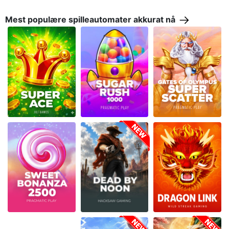
Mest populære spilleautomater akkurat nå