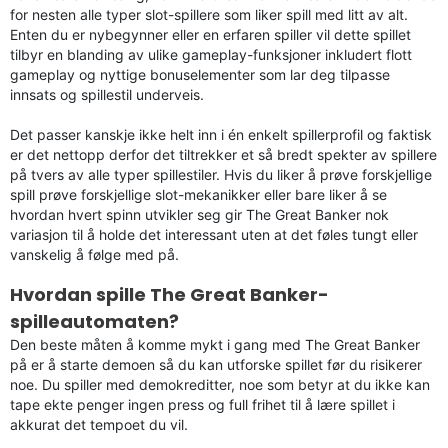
for nesten alle typer slot-spillere som liker spill med litt av alt.
Enten du er nybegynner eller en erfaren spiller vil dette spillet
tilbyr en blanding av ulike gameplay-funksjoner inkludert flott
gameplay og nyttige bonuselementer som lar deg tilpasse
innsats og spillestil underveis.
Det passer kanskje ikke helt inn i én enkelt spillerprofil og faktisk
er det nettopp derfor det tiltrekker et så bredt spekter av spillere
på tvers av alle typer spillestiler. Hvis du liker å prøve forskjellige
spill prøve forskjellige slot-mekanikker eller bare liker å se
hvordan hvert spinn utvikler seg gir The Great Banker nok
variasjon til å holde det interessant uten at det føles tungt eller
vanskelig å følge med på.
Hvordan spille The Great Banker-
spilleautomaten?
Den beste måten å komme mykt i gang med The Great Banker
på er å starte demoen så du kan utforske spillet før du risikerer
noe. Du spiller med demokreditter, noe som betyr at du ikke kan
tape ekte penger ingen press og full frihet til å lære spillet i
akkurat det tempoet du vil.