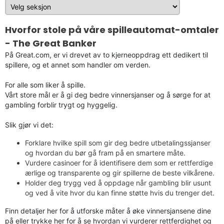
Hvorfor stole på våre spilleautomat-omtaler
- The Great Banker
På Great.com, er vi drevet av to kjerneoppdrag ett dedikert til
spillere, og et annet som handler om verden.
For alle som liker å spille.
Vårt store mål er å gi deg bedre vinnersjanser og å sørge for at
gambling forblir trygt og hyggelig.
Slik gjør vi det:
Forklare hvilke spill som gir deg bedre utbetalingssjanser
og hvordan du bør gå fram på en smartere måte.
Vurdere casinoer for å identifisere dem som er rettferdige
ærlige og transparente og gir spillerne de beste vilkårene.
Holder deg trygg ved å oppdage når gambling blir usunt
og ved å vite hvor du kan finne støtte hvis du trenger det.
Finn detaljer her for å utforske måter å øke vinnersjansene dine
på eller trykke her for å se hvordan vi vurderer rettferdighet og