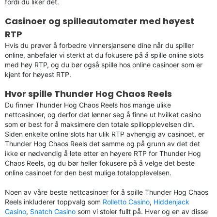
fordi du liker det.
Casinoer og spilleautomater med høyest
RTP
Hvis du prøver å forbedre vinnersjansene dine når du spiller
online, anbefaler vi sterkt at du fokusere på å spille online slots
med høy RTP, og du bør også spille hos online casinoer som er
kjent for høyest RTP.
Hvor spille Thunder Hog Chaos Reels
Du finner Thunder Hog Chaos Reels hos mange ulike
nettcasinoer, og derfor det lønner seg å finne ut hvilket casino
som er best for å maksimere den totale spillopplevelsen din.
Siden enkelte online slots har ulik RTP avhengig av casinoet, er
Thunder Hog Chaos Reels det samme og på grunn av det det
ikke er nødvendig å lete etter en høyere RTP for Thunder Hog
Chaos Reels, og du bør heller fokusere på å velge det beste
online casinoet for den best mulige totalopplevelsen.
Noen av våre beste nettcasinoer for å spille Thunder Hog Chaos
Reels inkluderer toppvalg som
Rolletto Casino
,
Hiddenjack
Casino
,
Snatch Casino
som vi stoler fullt på. Hver og en av disse