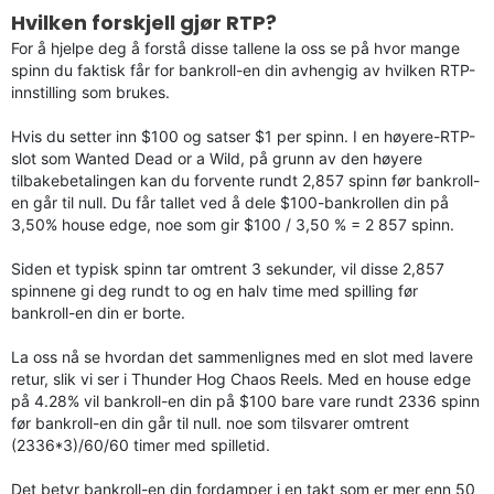
Hvilken forskjell gjør RTP?
For å hjelpe deg å forstå disse tallene la oss se på hvor mange
spinn du faktisk får for bankroll-en din avhengig av hvilken RTP-
innstilling som brukes.
Hvis du setter inn $100 og satser $1 per spinn. I en høyere-RTP-
slot som Wanted Dead or a Wild, på grunn av den høyere
tilbakebetalingen kan du forvente rundt 2,857 spinn før bankroll-
en går til null. Du får tallet ved å dele $100-bankrollen din på
3,50% house edge, noe som gir $100 / 3,50 % = 2 857 spinn.
Siden et typisk spinn tar omtrent 3 sekunder, vil disse 2,857
spinnene gi deg rundt to og en halv time med spilling før
bankroll-en din er borte.
La oss nå se hvordan det sammenlignes med en slot med lavere
retur, slik vi ser i Thunder Hog Chaos Reels. Med en house edge
på 4.28% vil bankroll-en din på $100 bare vare rundt 2336 spinn
før bankroll-en din går til null. noe som tilsvarer omtrent
(2336*3)/60/60 timer med spilletid.
Det betyr bankroll-en din fordamper i en takt som er mer enn 50