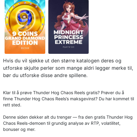
Hvis du vil sjekke ut den større katalogen deres og
utforske skjulte perler som mange aldri legger merke til,
bør du utforske disse andre spillene.
Klar til å prøve Thunder Hog Chaos Reels gratis? Prøver du å
finne Thunder Hog Chaos Reels’s maksgevinst? Du har kommet til
rett sted.
Denne siden dekker alt du trenger — fra den gratis Thunder Hog
Chaos Reels-demoen til grundig analyse av RTP, volatilitet,
bonuser og mer.