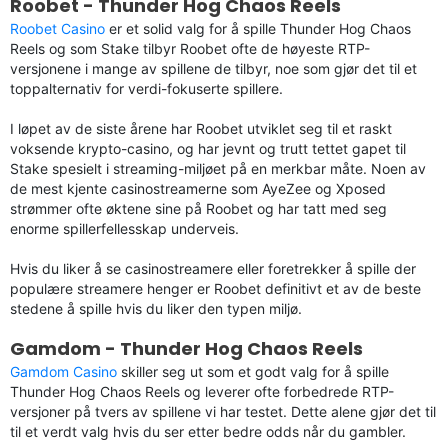
Roobet - Thunder Hog Chaos Reels
Roobet Casino
er et solid valg for å spille Thunder Hog Chaos
Reels og som Stake tilbyr Roobet ofte de høyeste RTP-
versjonene i mange av spillene de tilbyr, noe som gjør det til et
toppalternativ for verdi-fokuserte spillere.
I løpet av de siste årene har Roobet utviklet seg til et raskt
voksende krypto-casino, og har jevnt og trutt tettet gapet til
Stake spesielt i streaming-miljøet på en merkbar måte. Noen av
de mest kjente casinostreamerne som AyeZee og Xposed
strømmer ofte øktene sine på Roobet og har tatt med seg
enorme spillerfellesskap underveis.
Hvis du liker å se casinostreamere eller foretrekker å spille der
populære streamere henger er Roobet definitivt et av de beste
stedene å spille hvis du liker den typen miljø.
Gamdom - Thunder Hog Chaos Reels
Gamdom Casino
skiller seg ut som et godt valg for å spille
Thunder Hog Chaos Reels og leverer ofte forbedrede RTP-
versjoner på tvers av spillene vi har testet. Dette alene gjør det til
til et verdt valg hvis du ser etter bedre odds når du gambler.