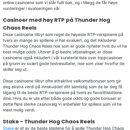
online casinoene som vi står fullt bak, og i tillegg de får høye
vurderinger i evalueringen vår
Casinoer med høy RTP på Thunder Hog
Chaos Reels
Disse casinoene tilbyr som regel de høyeste RTP-versjonene på
tvers av mange av spillene vi har evaluert, og det inkluderer
Thunder Hog Chaos Reels noe som er gode nyheter hvis du vil ha
best mulige odds. Utover å gi bedre utbetalinger, er disse
casinoene også inkludert i vår kuraterte liste over toppcasinoer
på grunn av svært gode testresultater, noe som viser hvorfor de
skiller seg ut.
Disse casinoene tilbyr ofte attraktive velkomstbonuser som gir
deg ekstra verdi på innskuddet ditt samtidig som de lar deg få
tilgang til de beste RTP-versjonene på tvers av favorittslottene
dine. Hvis du er ute etter både gode odds og gode bonuser er
dette flere sterke casinovalg vi anbefaler for spillere som vil ha
mest mulig verdi.
Stake - Thunder Hog Chaos Reels
Stake
er et av de beste stedene for å spille Thunder Hog Chaos