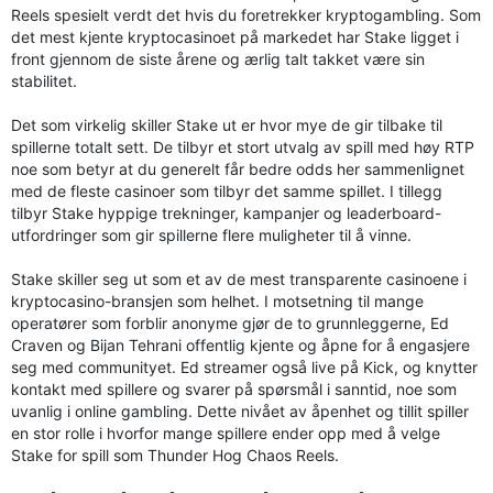
Reels spesielt verdt det hvis du foretrekker kryptogambling. Som
det mest kjente kryptocasinoet på markedet har Stake ligget i
front gjennom de siste årene og ærlig talt takket være sin
stabilitet.
Det som virkelig skiller Stake ut er hvor mye de gir tilbake til
spillerne totalt sett. De tilbyr et stort utvalg av spill med høy RTP
noe som betyr at du generelt får bedre odds her sammenlignet
med de fleste casinoer som tilbyr det samme spillet. I tillegg
tilbyr Stake hyppige trekninger, kampanjer og leaderboard-
utfordringer som gir spillerne flere muligheter til å vinne.
Stake skiller seg ut som et av de mest transparente casinoene i
kryptocasino-bransjen som helhet. I motsetning til mange
operatører som forblir anonyme gjør de to grunnleggerne, Ed
Craven og Bijan Tehrani offentlig kjente og åpne for å engasjere
seg med communityet. Ed streamer også live på Kick, og knytter
kontakt med spillere og svarer på spørsmål i sanntid, noe som
uvanlig i online gambling. Dette nivået av åpenhet og tillit spiller
en stor rolle i hvorfor mange spillere ender opp med å velge
Stake for spill som Thunder Hog Chaos Reels.