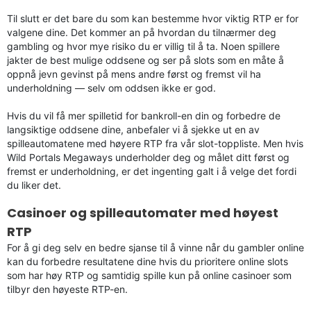
Til slutt er det bare du som kan bestemme hvor viktig RTP er for
valgene dine. Det kommer an på hvordan du tilnærmer deg
gambling og hvor mye risiko du er villig til å ta. Noen spillere
jakter de best mulige oddsene og ser på slots som en måte å
oppnå jevn gevinst på mens andre først og fremst vil ha
underholdning — selv om oddsen ikke er god.
Hvis du vil få mer spilletid for bankroll-en din og forbedre de
langsiktige oddsene dine, anbefaler vi å sjekke ut en av
spilleautomatene med høyere RTP fra vår slot-toppliste. Men hvis
Wild Portals Megaways underholder deg og målet ditt først og
fremst er underholdning, er det ingenting galt i å velge det fordi
du liker det.
Casinoer og spilleautomater med høyest
RTP
For å gi deg selv en bedre sjanse til å vinne når du gambler online
kan du forbedre resultatene dine hvis du prioritere online slots
som har høy RTP og samtidig spille kun på online casinoer som
tilbyr den høyeste RTP-en.