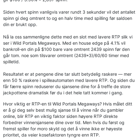
Siden hvert spinn vanligvis varer rundt 3 sekunder vil det antallet
spinn gi deg omtrent to og en halv time med spilling før saldoen
din er brukt opp.
Nå la oss sammenligne dette med en slot med lavere RTP slik vi
ser i Wild Portals Megaways. Med en house edge på 4.1% vil
bankroll-en din på $100 bare vare omtrent 2439 spinn før den
går tom. noe som tilsvarer omtrent (2439*3)/60/60 timer med
spilletid.
Resultatet er at pengene dine tar slutt betydelig raskere — mer
enn 50 % raskere i spilleautomaten med lavere RTP. Og siden du
får færre spinn reduserer du sjansene dine for å treffe de store
jackpottene dramatisk før du i det hele tatt kommer i gang.
Hvor viktig er RTP-en til Wild Portals Megaways? Hvis målet ditt
er å gi deg selv best mulig sjanse til å vinne når du gambler
online, blir RTP en viktig faktor siden høyere RTP direkte
forbedrer vinnersjansene dine over tid. Men hvis du først og
fremst spiller for moro skyld og det å vinne ikke er høyeste
prioritet, da veier kosefaktoren tyngre enn RTP.