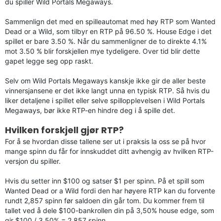
du spiller Wild Portals Megaways.
Sammenlign det med en spilleautomat med høy RTP som Wanted
Dead or a Wild, som tilbyr en RTP på 96.50 %. House Edge i det
spillet er bare 3.50 %. Når du sammenligner de to direkte 4.1%
mot 3.50 % blir forskjellen mye tydeligere. Over tid blir dette
gapet legge seg opp raskt.
Selv om Wild Portals Megaways kanskje ikke gir de aller beste
vinnersjansene er det ikke langt unna en typisk RTP. Så hvis du
liker detaljene i spillet eller selve spillopplevelsen i Wild Portals
Megaways, bør ikke RTP-en hindre deg i å spille det.
Hvilken forskjell gjør RTP?
For å se hvordan disse tallene ser ut i praksis la oss se på hvor
mange spinn du får for innskuddet ditt avhengig av hvilken RTP-
versjon du spiller.
Hvis du setter inn $100 og satser $1 per spinn. På et spill som
Wanted Dead or a Wild fordi den har høyere RTP kan du forvente
rundt 2,857 spinn før saldoen din går tom. Du kommer frem til
tallet ved å dele $100-bankrollen din på 3,50% house edge, som
gir $100 / 3.50% = 2,857 spinn.