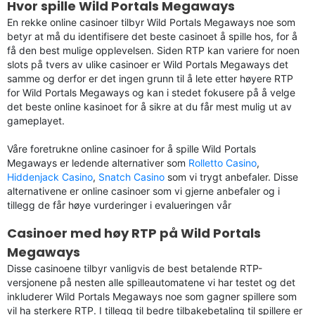
Hvor spille Wild Portals Megaways
En rekke online casinoer tilbyr Wild Portals Megaways noe som
betyr at må du identifisere det beste casinoet å spille hos, for å
få den best mulige opplevelsen. Siden RTP kan variere for noen
slots på tvers av ulike casinoer er Wild Portals Megaways det
samme og derfor er det ingen grunn til å lete etter høyere RTP
for Wild Portals Megaways og kan i stedet fokusere på å velge
det beste online kasinoet for å sikre at du får mest mulig ut av
gameplayet.
Våre foretrukne online casinoer for å spille Wild Portals
Megaways er ledende alternativer som
Rolletto Casino
,
Hiddenjack Casino
,
Snatch Casino
som vi trygt anbefaler. Disse
alternativene er online casinoer som vi gjerne anbefaler og i
tillegg de får høye vurderinger i evalueringen vår
Casinoer med høy RTP på Wild Portals
Megaways
Disse casinoene tilbyr vanligvis de best betalende RTP-
versjonene på nesten alle spilleautomatene vi har testet og det
inkluderer Wild Portals Megaways noe som gagner spillere som
vil ha sterkere RTP. I tillegg til bedre tilbakebetaling til spillere er