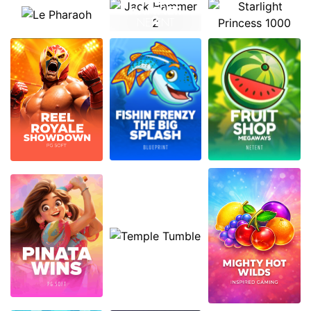
JACK
HAMMER
2
NETENT