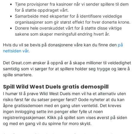
Tjene provisjoner fra kasinoer når vi sender spillere til dem
for å støtte oppdraget vårt.
Samarbeide med eksperter for å identifisere veldedige
organisasjoner som gir størst effekt for hver donerte krone.
Donere hele overskuddet vårt for å støtte disse viktige
sakene som skaper meningsfull endring hvert år.
Hvis du vil se bevis på donasjonene våre kan du finne den
på
nettsiden vår
.
Det Great.com ønsker å oppnå er å skape millioner til veldedighet
samtidig som vi sørger for at spillere holder seg trygge og lære å
spille smartere.
Spill Wild West Duels gratis demospill
I humør til å prøve Wild West Duels men vil ha et alternativ uten
risiko først før du satser penger først? Gode nyheter at du kan
åpne gratissdemoen med en gang uten ventetid. Det kreves
ingen innlogging sette inn penger eller fylle ut noen
registreringsskjemaer. Klikk på spillet som vises øverst på siden
og med en gang vil du spinne for moro skyld.