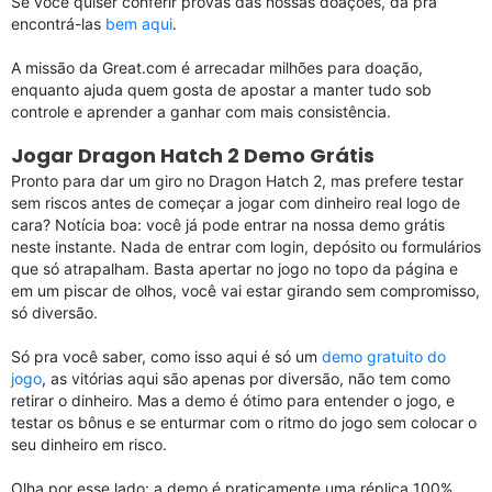
Se você quiser conferir provas das nossas doações, dá pra
encontrá-las
bem aqui
.
A missão da Great.com é arrecadar milhões para doação,
enquanto ajuda quem gosta de apostar a manter tudo sob
controle e aprender a ganhar com mais consistência.
Jogar Dragon Hatch 2 Demo Grátis
Pronto para dar um giro no Dragon Hatch 2, mas prefere testar
sem riscos antes de começar a jogar com dinheiro real logo de
cara? Notícia boa: você já pode entrar na nossa demo grátis
neste instante. Nada de entrar com login, depósito ou formulários
que só atrapalham. Basta apertar no jogo no topo da página e
em um piscar de olhos, você vai estar girando sem compromisso,
só diversão.
Só pra você saber, como isso aqui é só um
demo gratuito do
jogo
, as vitórias aqui são apenas por diversão, não tem como
retirar o dinheiro. Mas a demo é ótimo para entender o jogo, e
testar os bônus e se enturmar com o ritmo do jogo sem colocar o
seu dinheiro em risco.
Olha por esse lado: a demo é praticamente uma réplica 100%