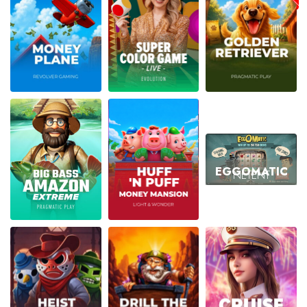
EGGOMATIC
NETENT