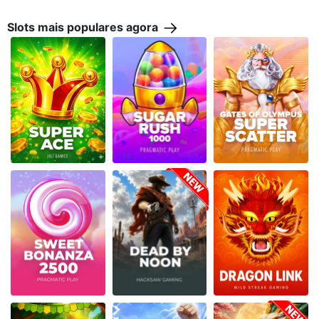
Slots mais populares agora