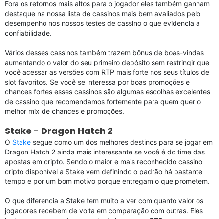
Fora os retornos mais altos para o jogador eles também ganham
destaque na nossa lista de cassinos mais bem avaliados pelo
desempenho nos nossos testes de cassino o que evidencia a
confiabilidade.
Vários desses cassinos também trazem bônus de boas-vindas
aumentando o valor do seu primeiro depósito sem restringir que
você acessar as versões com RTP mais forte nos seus títulos de
slot favoritos. Se você se interessa por boas promoções e
chances fortes esses cassinos são algumas escolhas excelentes
de cassino que recomendamos fortemente para quem quer o
melhor mix de chances e promoções.
Stake - Dragon Hatch 2
O
Stake
segue como um dos melhores destinos para se jogar em
Dragon Hatch 2 ainda mais interessante se você é do time das
apostas em cripto. Sendo o maior e mais reconhecido cassino
cripto disponível a Stake vem definindo o padrão há bastante
tempo e por um bom motivo porque entregam o que prometem.
O que diferencia a Stake tem muito a ver com quanto valor os
jogadores recebem de volta em comparação com outras. Eles