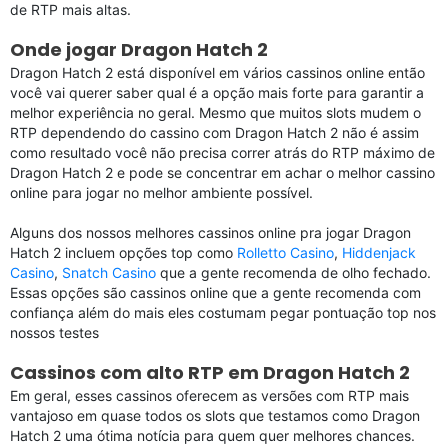
de RTP mais altas.
Onde jogar Dragon Hatch 2
Dragon Hatch 2 está disponível em vários cassinos online então
você vai querer saber qual é a opção mais forte para garantir a
melhor experiência no geral. Mesmo que muitos slots mudem o
RTP dependendo do cassino com Dragon Hatch 2 não é assim
como resultado você não precisa correr atrás do RTP máximo de
Dragon Hatch 2 e pode se concentrar em achar o melhor cassino
online para jogar no melhor ambiente possível.
Alguns dos nossos melhores cassinos online pra jogar Dragon
Hatch 2 incluem opções top como
Rolletto Casino
,
Hiddenjack
Casino
,
Snatch Casino
que a gente recomenda de olho fechado.
Essas opções são cassinos online que a gente recomenda com
confiança além do mais eles costumam pegar pontuação top nos
nossos testes
Cassinos com alto RTP em Dragon Hatch 2
Em geral, esses cassinos oferecem as versões com RTP mais
vantajoso em quase todos os slots que testamos como Dragon
Hatch 2 uma ótima notícia para quem quer melhores chances.