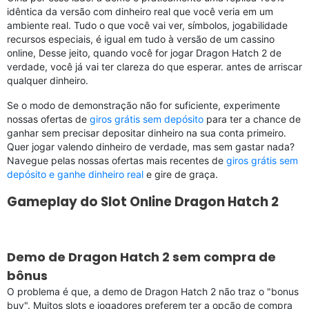
idêntica da versão com dinheiro real que você veria em um
ambiente real. Tudo o que você vai ver, símbolos, jogabilidade
recursos especiais, é igual em tudo à versão de um cassino
online, Desse jeito, quando você for jogar Dragon Hatch 2 de
verdade, você já vai ter clareza do que esperar. antes de arriscar
qualquer dinheiro.
Se o modo de demonstração não for suficiente, experimente
nossas ofertas de
giros grátis sem depósito
para ter a chance de
ganhar sem precisar depositar dinheiro na sua conta primeiro.
Quer jogar valendo dinheiro de verdade, mas sem gastar nada?
Navegue pelas nossas ofertas mais recentes de
giros grátis sem
depósito e ganhe dinheiro real
e gire de graça.
Gameplay do Slot Online Dragon Hatch 2
Demo de Dragon Hatch 2 sem compra de
bônus
O problema é que, a demo de Dragon Hatch 2 não traz o "bonus
buy". Muitos slots e jogadores preferem ter a opção de compra