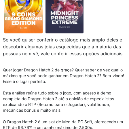
Se você quiser conferir o catálogo mais amplo deles e
descobrir algumas joias esquecidas que a maioria das
pessoas nem vê, vale conferir essas opções adicionais.
Quer jogar Dragon Hatch 2 de graça? Quer saber de vez qual o
máximo que você pode ganhar em Dragon Hatch 2? Bem-vindo!
Esse é o lugar perfeito.
Esta análise reúne tudo sobre o jogo, com acesso à demo
completa do Dragon Hatch 2 até a opinião de especialistas
explicando o RTP (Retorno para o Jogador), volatilidade,
mecânicas bônus e muito mais.
O Dragon Hatch 2 é um slot de Med da PG Soft, oferecendo um
RTP de 96.76% e um ganho máximo de 2.500x.