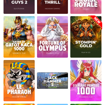
JACK
HAMMER
2
NETENT