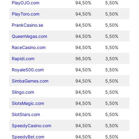
PlayOJO.com
94,50%
5,50%
PlayToro.com
94,50%
5,50%
PrankCasino.se
94,50%
5,50%
QueenVegas.com
94,50%
5,50%
RaceCasino.com
94,50%
5,50%
Rapidi.com
96,50%
3,50%
Royale500.com
94,50%
5,50%
SimbaGames.com
94,50%
5,50%
Slingo.com
94,50%
5,50%
SlotsMagic.com
94,50%
5,50%
SlotStars.com
94,50%
5,50%
SpeedyCasino.com
94,50%
5,50%
SpeedyBet.com
94,50%
5,50%