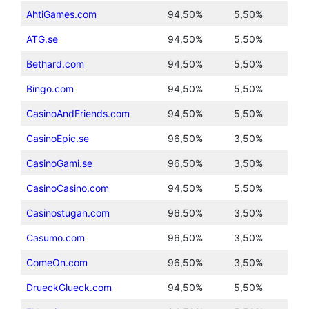
AhtiGames.com
94,50%
5,50%
ATG.se
94,50%
5,50%
Bethard.com
94,50%
5,50%
Bingo.com
94,50%
5,50%
CasinoAndFriends.com
94,50%
5,50%
CasinoEpic.se
96,50%
3,50%
CasinoGami.se
96,50%
3,50%
CasinoCasino.com
94,50%
5,50%
Casinostugan.com
96,50%
3,50%
Casumo.com
96,50%
3,50%
ComeOn.com
96,50%
3,50%
DrueckGlueck.com
94,50%
5,50%