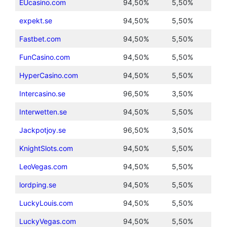
EUcasino.com
94,50%
5,50%
expekt.se
94,50%
5,50%
Fastbet.com
94,50%
5,50%
FunCasino.com
94,50%
5,50%
HyperCasino.com
94,50%
5,50%
Intercasino.se
96,50%
3,50%
Interwetten.se
94,50%
5,50%
Jackpotjoy.se
96,50%
3,50%
KnightSlots.com
94,50%
5,50%
LeoVegas.com
94,50%
5,50%
lordping.se
94,50%
5,50%
LuckyLouis.com
94,50%
5,50%
LuckyVegas.com
94,50%
5,50%