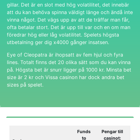
gillar. Det är en slot med hög volatilitet, det innebär
att du kan behöva spinna väldigt länge och ändå inte
vinna något. Det vägs upp av att de träffar man får,
ofta betalar stort. Det är upp till var och en om man
föredrar hög eller låg volatilitet. Spelets högsta
utbetalning ger dig x4000 gånger insatsen.
Eye of Cleopatra är ihopsatt av fem hjul och fyra
lines. Totalt finns det 20 olika sätt som du kan vinna
på. Högsta bet är snurr ligger på 1000 kr. Minsta bet
size är 2 kr och Vissa casinon har dock andra bet
sizes på spelet.
Funds
Pengar till
to
casinot: