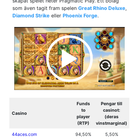
skapat spelet heter Pragmatic Play. Ett bolag
som även tagit fram spelen
Great Rhino Deluxe
,
Diamond Strike
eller
Phoenix Forge
.
Funds
Pengar till
to
casinot:
Casino
player
(deras
(RTP)
vinstmarginal)
44aces.com
94,50%
5,50%