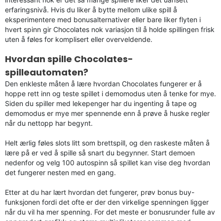
erfaringsnivå. Hvis du liker å bytte mellom ulike spill å
eksperimentere med bonusalternativer eller bare liker flyten i
hvert spinn gir Chocolates nok variasjon til å holde spillingen frisk
uten å føles for komplisert eller overveldende.
Hvordan spille Chocolates-
spilleautomaten?
Den enkleste måten å lære hvordan Chocolates fungerer er å
hoppe rett inn og teste spillet i demomodus uten å tenke for mye.
Siden du spiller med lekepenger har du ingenting å tape og
demomodus er mye mer spennende enn å prøve å huske regler
når du nettopp har begynt.
Helt ærlig føles slots litt som brettspill, og den raskeste måten å
lære på er ved å spille så snart du begynner. Start demoen
nedenfor og velg 100 autospinn så spillet kan vise deg hvordan
det fungerer nesten med en gang.
Etter at du har lært hvordan det fungerer, prøv bonus buy-
funksjonen fordi det ofte er der den virkelige spenningen ligger
når du vil ha mer spenning. For det meste er bonusrunder fulle av