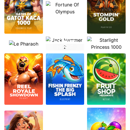
JACK
HAMMER
2
NETENT