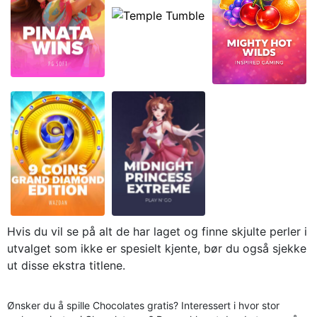
Hvis du vil se på alt de har laget og finne skjulte perler i
utvalget som ikke er spesielt kjente, bør du også sjekke
ut disse ekstra titlene.
Ønsker du å spille Chocolates gratis? Interessert i hvor stor