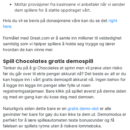
Mottar provisjoner fra kasinoene vi anbefaler når vi sender
dem spillere for å støtte oppdraget vårt.
Hvis du vil se bevis på donasjonene våre kan du se det
right
here
.
Formålet med Great.com er å samle inn millioner til veldedighet
samtidig som vi hjelper spillere å holde seg trygge og lærer
hvordan de kan vinne mer.
Spill Chocolates gratis demospill
Tenker du på å gi Chocolates et spinn men vil prøve uten risiko
før du går over til ekte penger akkurat nå? Det beste av alt er du
kan hoppe inn i vårt gratis demospill akkurat nå. Ingen behov for
å logge inn legge inn penger eller fylle ut noen
registreringsskjemaer. Bare klikk på spillet øverst på denne siden
og med en gang kan du kose deg med demoen.
Naturligvis siden dette bare er en
gratis demo-slot
er alle
gevinster her bare for gøy du kan ikke ta dem ut. Demomodus er
perfekt for å lære spilleautomaten teste bonusrunder og få
følelsen av spillets rytme uten å risikere lommeboka.