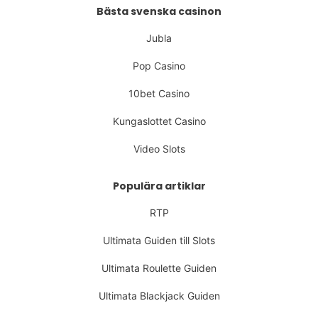
Bästa svenska casinon
Jubla
Pop Casino
10bet Casino
Kungaslottet Casino
Video Slots
Populära artiklar
RTP
Ultimata Guiden till Slots
Ultimata Roulette Guiden
Ultimata Blackjack Guiden