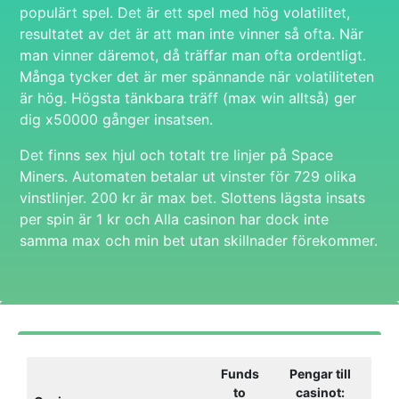
populärt spel. Det är ett spel med hög volatilitet,
resultatet av det är att man inte vinner så ofta. När
man vinner däremot, då träffar man ofta ordentligt.
Många tycker det är mer spännande när volatiliteten
är hög. Högsta tänkbara träff (max win alltså) ger
dig x50000 gånger insatsen.
Det finns sex hjul och totalt tre linjer på Space
Miners. Automaten betalar ut vinster för 729 olika
vinstlinjer. 200 kr är max bet. Slottens lägsta insats
per spin är 1 kr och Alla casinon har dock inte
samma max och min bet utan skillnader förekommer.
Funds
Pengar till
to
casinot: