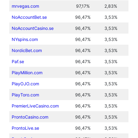
mrvegas.com
97,17%
2,83%
NoAccountBet.se
96,47%
3,53%
NoAccountCasino.se
96,47%
3,53%
NYspins.com
96,47%
3,53%
NordicBet.com
96,47%
3,53%
Paf.se
96,47%
3,53%
PlayMillion.com
96,47%
3,53%
PlayOJO.com
96,47%
3,53%
PlayToro.com
96,47%
3,53%
PremierLiveCasino.com
96,47%
3,53%
ProntoCasino.com
96,47%
3,53%
ProntoLive.se
96,47%
3,53%