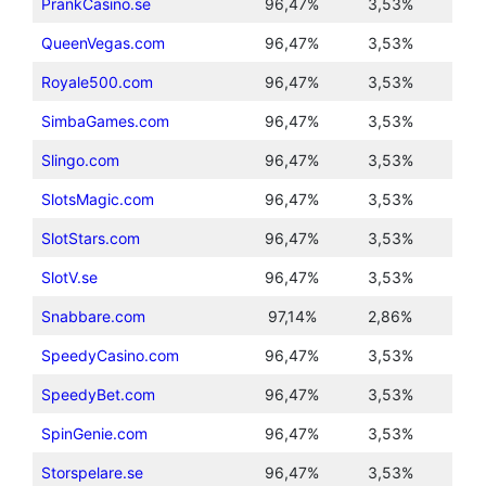
PrankCasino.se
96,47%
3,53%
QueenVegas.com
96,47%
3,53%
Royale500.com
96,47%
3,53%
SimbaGames.com
96,47%
3,53%
Slingo.com
96,47%
3,53%
SlotsMagic.com
96,47%
3,53%
SlotStars.com
96,47%
3,53%
SlotV.se
96,47%
3,53%
Snabbare.com
97,14%
2,86%
SpeedyCasino.com
96,47%
3,53%
SpeedyBet.com
96,47%
3,53%
SpinGenie.com
96,47%
3,53%
Storspelare.se
96,47%
3,53%