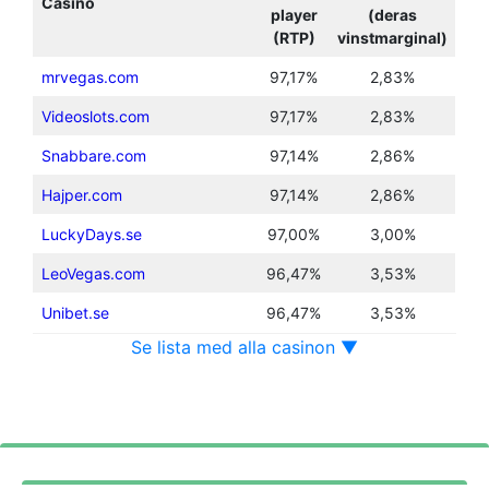
Casino
player
(deras
(RTP)
vinstmarginal)
mrvegas.com
97,17%
2,83%
Videoslots.com
97,17%
2,83%
Snabbare.com
97,14%
2,86%
Hajper.com
97,14%
2,86%
LuckyDays.se
97,00%
3,00%
LeoVegas.com
96,47%
3,53%
Unibet.se
96,47%
3,53%
Se lista med alla casinon ▼