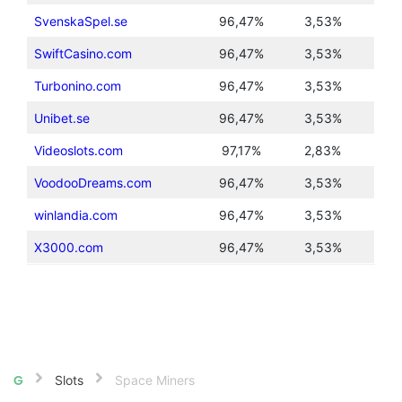
SvenskaSpel.se
96,47%
3,53%
SwiftCasino.com
96,47%
3,53%
Turbonino.com
96,47%
3,53%
Unibet.se
96,47%
3,53%
Videoslots.com
97,17%
2,83%
VoodooDreams.com
96,47%
3,53%
winlandia.com
96,47%
3,53%
X3000.com
96,47%
3,53%
Slots
Space Miners
Home