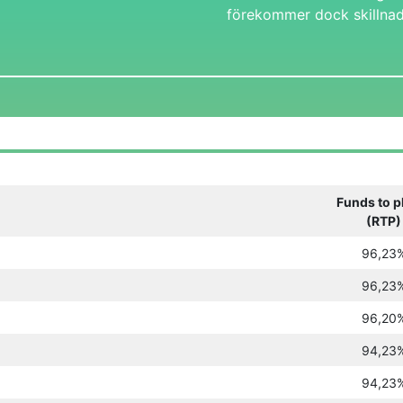
förekommer dock skillnade
Funds to p
(RTP)
96,23
96,23
96,20
94,23
94,23