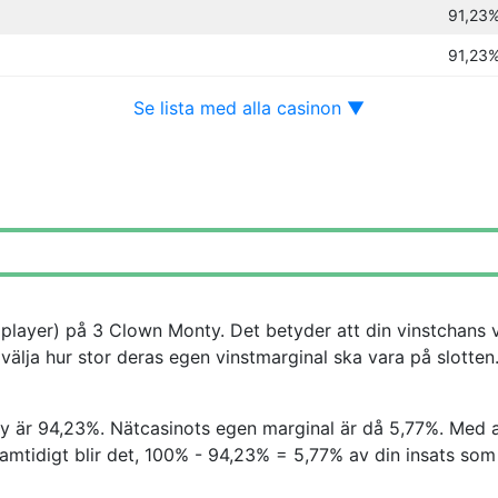
91,23
91,23
Se lista med alla casinon ▼
o player) på 3 Clown Monty. Det betyder att din vinstchans v
älja hur stor deras egen vinstmarginal ska vara på slotten.
är 94,23%. Nätcasinots egen marginal är då 5,77%. Med an
Samtidigt blir det, 100% - 94,23% = 5,77% av din insats som in