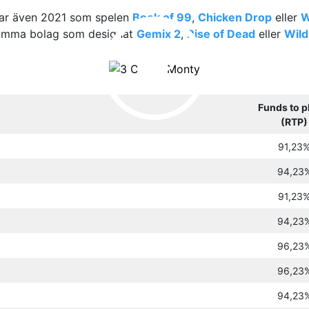
var även 2021 som spelen
Book of 99
,
Chicken Drop
eller
W
r samma bolag som designat
Gemix 2
,
Rise of Dead
eller
Wild
Funds to p
(RTP)
91,23
94,23
91,23
94,23
96,23
96,23
94,23