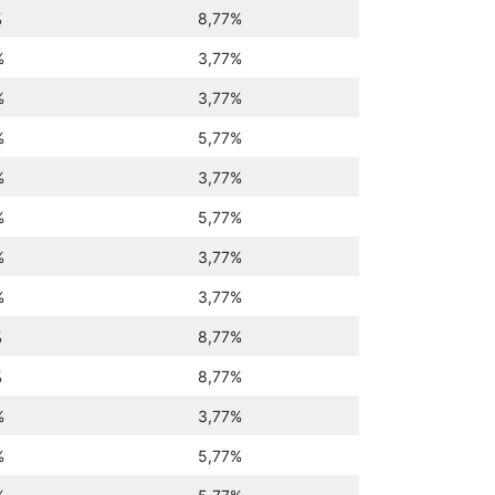
%
8,77%
%
3,77%
%
3,77%
%
5,77%
%
3,77%
%
5,77%
%
3,77%
%
3,77%
%
8,77%
%
8,77%
%
3,77%
%
5,77%