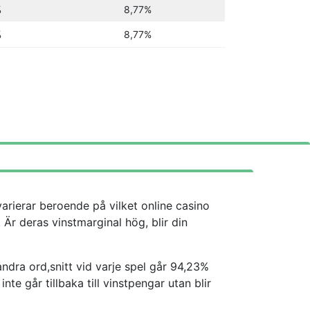
%
8,77%
%
8,77%
arierar beroende på vilket online casino
 Är deras vinstmarginal hög, blir din
dra ord,snitt vid varje spel går 94,23%
te går tillbaka till vinstpengar utan blir