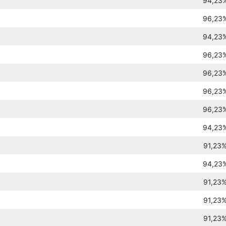
94,23
96,23
94,23
96,23
96,23
96,23
96,23
94,23
91,23
94,23
91,23
91,23
91,23