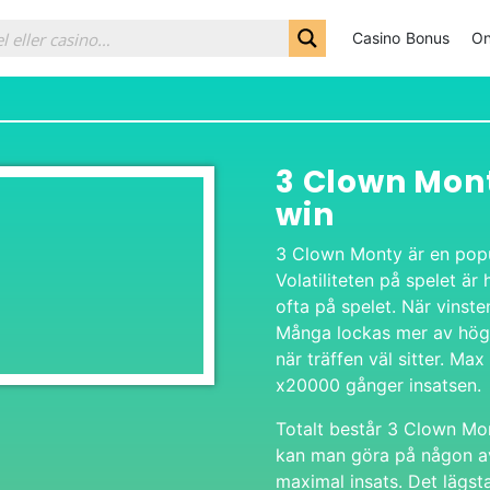
Casino Bonus
On
3 Clown Mont
win
3 Clown Monty är en popu
Volatiliteten på spelet är
ofta på spelet. När vinsten
Många lockas mer av hög v
när träffen väl sitter. Ma
x20000 gånger insatsen.
Totalt består 3 Clown Mon
kan man göra på någon av s
maximal insats. Det lägst