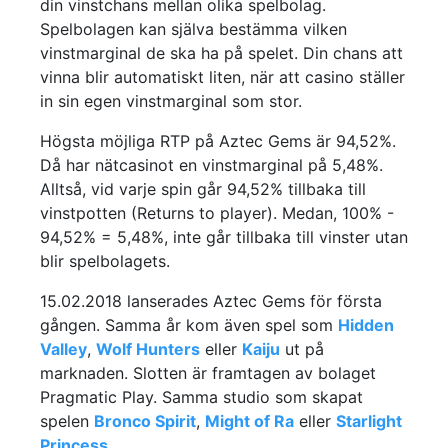
din vinstchans mellan olika spelbolag.
Spelbolagen kan själva bestämma vilken
vinstmarginal de ska ha på spelet. Din chans att
vinna blir automatiskt liten, när att casino ställer
in sin egen vinstmarginal som stor.
Högsta möjliga RTP på Aztec Gems är 94,52%.
Då har nätcasinot en vinstmarginal på 5,48%.
Alltså, vid varje spin går 94,52% tillbaka till
vinstpotten (Returns to player). Medan, 100% -
94,52% = 5,48%, inte går tillbaka till vinster utan
blir spelbolagets.
15.02.2018 lanserades Aztec Gems för första
gången. Samma år kom även spel som
Hidden
Valley
,
Wolf Hunters
eller
Kaiju
ut på
marknaden. Slotten är framtagen av bolaget
Pragmatic Play. Samma studio som skapat
spelen
Bronco Spirit
,
Might of Ra
eller
Starlight
Princess
.