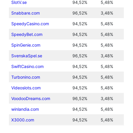
SlotV.se
94,52%
5,48%
Snabbare.com
96,52%
3,48%
SpeedyCasino.com
94,52%
5,48%
SpeedyBet.com
94,52%
5,48%
SpinGenie.com
94,52%
5,48%
SvenskaSpel.se
96,52%
3,48%
SwiftCasino.com
94,52%
5,48%
Turbonino.com
94,52%
5,48%
Videoslots.com
94,52%
5,48%
VoodooDreams.com
96,52%
3,48%
winlandia.com
94,52%
5,48%
X3000.com
94,52%
5,48%