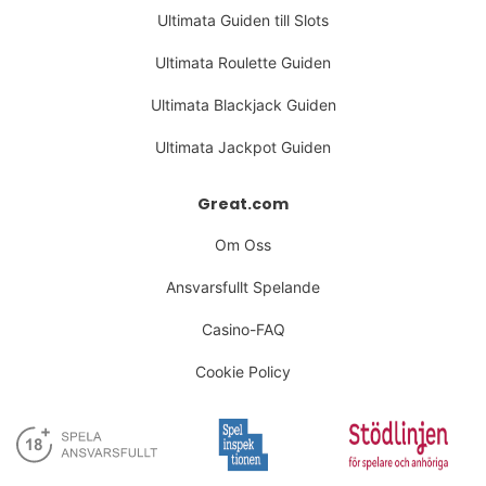
Ultimata Guiden till Slots
Ultimata Roulette Guiden
Ultimata Blackjack Guiden
Ultimata Jackpot Guiden
Great.com
Om Oss
Ansvarsfullt Spelande
Casino-FAQ
Cookie Policy