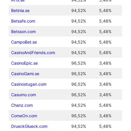
Betinia.se
94,52%
5,48%
Betsafe.com
94,52%
5,48%
Betsson.com
94,52%
5,48%
CampoBet.se
94,52%
5,48%
CasinoAndFriends.com
94,52%
5,48%
CasinoEpic.se
96,52%
3,48%
CasinoGami.se
96,52%
3,48%
Casinostugan.com
96,52%
3,48%
Casumo.com
96,52%
3,48%
Chanz.com
94,52%
5,48%
ComeOn.com
96,52%
3,48%
DrueckGlueck.com
94,52%
5,48%