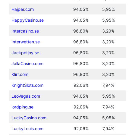
Hajper.com
94,05%
5,95%
HappyCasino.se
94,05%
5,95%
Intercasino.se
96,80%
3,20%
Interwetten.se
96,80%
3,20%
Jackpotjoy.se
96,80%
3,20%
JallaCasino.com
96,80%
3,20%
Klirr.com
96,80%
3,20%
KnightSlots.com
92,06%
7,94%
LeoVegas.com
94,05%
5,95%
lordping.se
92,06%
7,94%
LuckyCasino.com
94,05%
5,95%
LuckyLouis.com
92,06%
7,94%