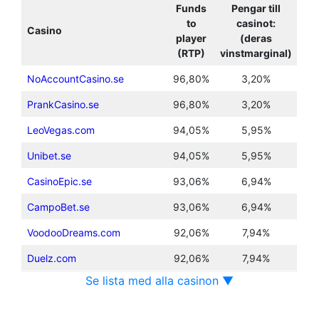
Funds
Pengar till
to
casinot:
Casino
player
(deras
(RTP)
vinstmarginal)
NoAccountCasino.se
96,80%
3,20%
PrankCasino.se
96,80%
3,20%
LeoVegas.com
94,05%
5,95%
Unibet.se
94,05%
5,95%
CasinoEpic.se
93,06%
6,94%
CampoBet.se
93,06%
6,94%
VoodooDreams.com
92,06%
7,94%
Duelz.com
92,06%
7,94%
Se lista med alla casinon ▼