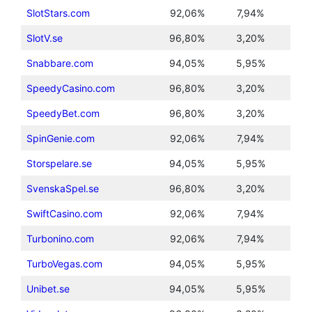
SlotStars.com
92,06%
7,94%
SlotV.se
96,80%
3,20%
Snabbare.com
94,05%
5,95%
SpeedyCasino.com
96,80%
3,20%
SpeedyBet.com
96,80%
3,20%
SpinGenie.com
92,06%
7,94%
Storspelare.se
94,05%
5,95%
SvenskaSpel.se
96,80%
3,20%
SwiftCasino.com
92,06%
7,94%
Turbonino.com
92,06%
7,94%
TurboVegas.com
94,05%
5,95%
Unibet.se
94,05%
5,95%