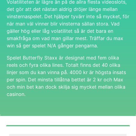
Volatiliteten är lägre än på de allra flesta videoslots,
det gör att det nästan aldrig dröjer länge mellan
vinsternaspelet. Det hjälper tyvärr inte så mycket, för
när man väl vinner blir vinsterna sällan stora. Vad
gäller hög eller låg volatilitet så är det bara en
smakfråga om vad man gillar mest. Träffar du max
win så ger spelet N/A gånger pengarna.
Spelet Butterfly Staxx är designat med fem olika
reels och fyra olika lines. Totalt finns det 40 olika
linjer som du kan vinna på. 4000 kr är högsta insats
per spin. Det minsta tillåtna bettet är 2 kr och Max
och min bet kan dock skilja sig mycket mellan olika
casinon.