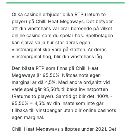
Olika casinon erbjuder olika RTP (return to
player) på Chilli Heat Megaways. Det betyder
att din vinstchans varierar beroende på vilket
online casino som du spelar hos. Spelbolagen
kan själva välja hur stor deras egen
vinstmarginal ska vara på slotten. Är deras
vinstmarginal hög, blir din vinstchans låg.
Den bästa RTP som finns på Chilli Heat
Megaways är 95,50%. Nätcasinots egen
marginal är då 4,5%. Med andra ord,snitt vid
varje spel går 95,50% tillbaka invinstpotten
(Returns to player). Samtidigt blir det, 100% -
95,50% = 4,5% av din insats som inte går
tillbaka till vinstpengar utan blir online casinots
egen marginal.
Chilli Heat Megaways släpptes under 2021. Det