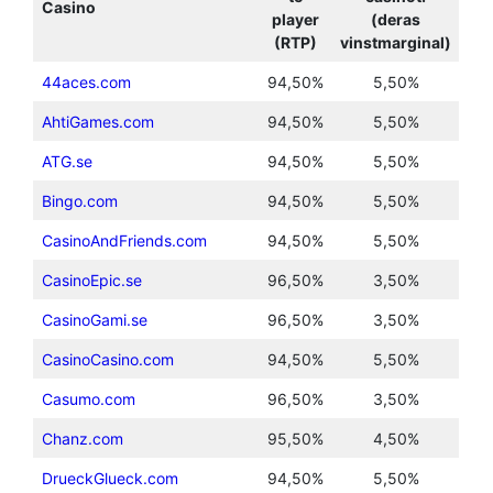
Casino
player
(deras
(RTP)
vinstmarginal)
44aces.com
94,50%
5,50%
AhtiGames.com
94,50%
5,50%
ATG.se
94,50%
5,50%
Bingo.com
94,50%
5,50%
CasinoAndFriends.com
94,50%
5,50%
CasinoEpic.se
96,50%
3,50%
CasinoGami.se
96,50%
3,50%
CasinoCasino.com
94,50%
5,50%
Casumo.com
96,50%
3,50%
Chanz.com
95,50%
4,50%
DrueckGlueck.com
94,50%
5,50%