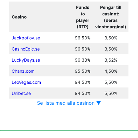
Funds
Pengar till
to
casinot:
Casino
player
(deras
(RTP)
vinstmarginal)
Jackpotjoy.se
96,50%
3,50%
CasinoEpic.se
96,50%
3,50%
LuckyDays.se
96,38%
3,62%
Chanz.com
95,50%
4,50%
LeoVegas.com
94,50%
5,50%
Unibet.se
94,50%
5,50%
Se lista med alla casinon ▼