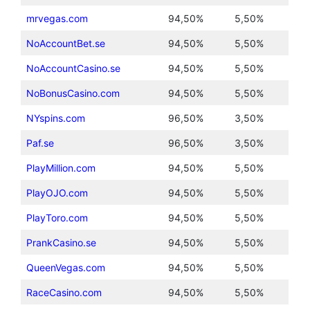
mrvegas.com
94,50%
5,50%
NoAccountBet.se
94,50%
5,50%
NoAccountCasino.se
94,50%
5,50%
NoBonusCasino.com
94,50%
5,50%
NYspins.com
96,50%
3,50%
Paf.se
96,50%
3,50%
PlayMillion.com
94,50%
5,50%
PlayOJO.com
94,50%
5,50%
PlayToro.com
94,50%
5,50%
PrankCasino.se
94,50%
5,50%
QueenVegas.com
94,50%
5,50%
RaceCasino.com
94,50%
5,50%