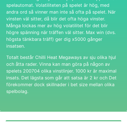
spelautomat. Volatiliteten på spelet är hög, med
andra ord så vinner man inte så ofta på spelet. När
vinsten väl sitter, då blir det ofta höga vinster.
Många lockas mer av hög volatilitet för det blir
högre spänning när träffen väl sitter. Max win (dvs.
högsta tänkbara träff) ger dig x5000 gånger
insatsen.
Totalt består Chilli Heat Megaways av sju olika hjul
och åtta rader. Vinna kan man göra på någon av
spelets 200704 olika vinstlinjer. 1000 kr är maximal
insats. Det lägsta som går att satsa är 2 kr och Det
förekommer dock skillnader i bet size mellan olika
spelbolag.