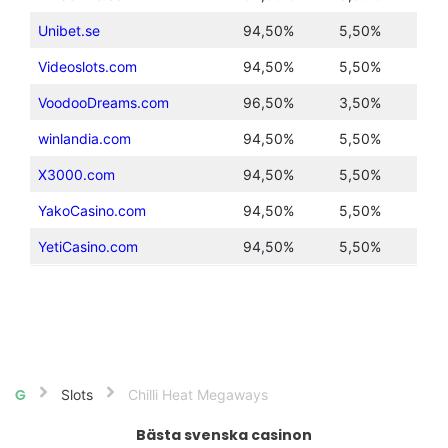
Unibet.se
94,50%
5,50%
Videoslots.com
94,50%
5,50%
VoodooDreams.com
96,50%
3,50%
winlandia.com
94,50%
5,50%
X3000.com
94,50%
5,50%
YakoCasino.com
94,50%
5,50%
YetiCasino.com
94,50%
5,50%
Slots
Chilli Heat Megaways
Home
Bästa svenska casinon