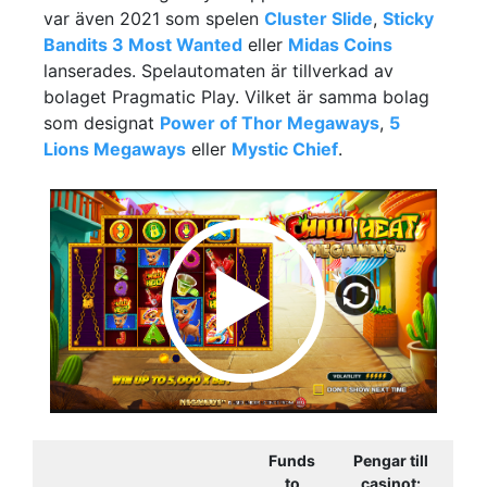
var även 2021 som spelen
Cluster Slide
,
Sticky
Bandits 3 Most Wanted
eller
Midas Coins
lanserades. Spelautomaten är tillverkad av
bolaget Pragmatic Play. Vilket är samma bolag
som designat
Power of Thor Megaways
,
5
Lions Megaways
eller
Mystic Chief
.
Funds
Pengar till
to
casinot: