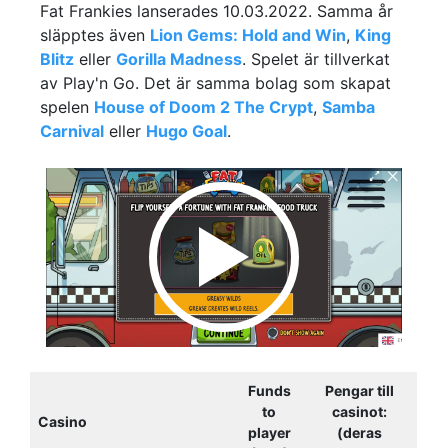
Fat Frankies lanserades 10.03.2022. Samma år
släpptes även
Lion Gems: Hold and Win
,
King
Blitz
eller
Gorilla Madness
. Spelet är tillverkat
av Play'n Go. Det är samma bolag som skapat
spelen
House of Doom 2 The Crypt
,
Samba
Carnival
eller
Hugo Goal
.
Funds
Pengar till
to
casinot:
Casino
player
(deras