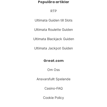
Populära artiklar
RTP
Ultimata Guiden till Slots
Ultimata Roulette Guiden
Ultimata Blackjack Guiden
Ultimata Jackpot Guiden
Great.com
Om Oss
Ansvarsfullt Spelande
Casino-FAQ
Cookie Policy