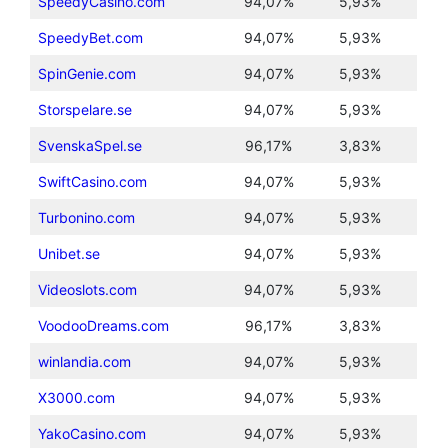
SpeedyCasino.com
94,07%
5,93%
SpeedyBet.com
94,07%
5,93%
SpinGenie.com
94,07%
5,93%
Storspelare.se
94,07%
5,93%
SvenskaSpel.se
96,17%
3,83%
SwiftCasino.com
94,07%
5,93%
Turbonino.com
94,07%
5,93%
Unibet.se
94,07%
5,93%
Videoslots.com
94,07%
5,93%
VoodooDreams.com
96,17%
3,83%
winlandia.com
94,07%
5,93%
X3000.com
94,07%
5,93%
YakoCasino.com
94,07%
5,93%