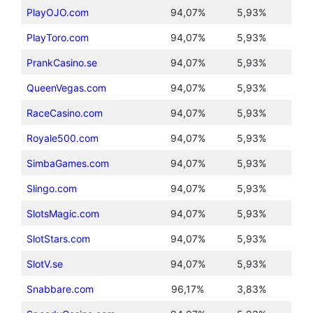
PlayOJO.com
94,07%
5,93%
PlayToro.com
94,07%
5,93%
PrankCasino.se
94,07%
5,93%
QueenVegas.com
94,07%
5,93%
RaceCasino.com
94,07%
5,93%
Royale500.com
94,07%
5,93%
SimbaGames.com
94,07%
5,93%
Slingo.com
94,07%
5,93%
SlotsMagic.com
94,07%
5,93%
SlotStars.com
94,07%
5,93%
SlotV.se
94,07%
5,93%
Snabbare.com
96,17%
3,83%