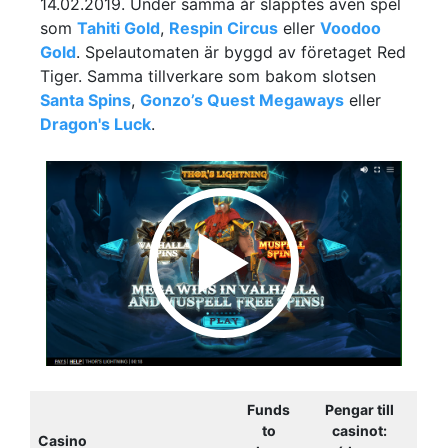
14.02.2019. Under samma år släpptes även spel
som
Tahiti Gold
,
Respin Circus
eller
Voodoo
Gold
. Spelautomaten är byggd av företaget Red
Tiger. Samma tillverkare som bakom slotsen
Santa Spins
,
Gonzo’s Quest Megaways
eller
Dragon's Luck
.
Funds
Pengar till
to
casinot:
Casino