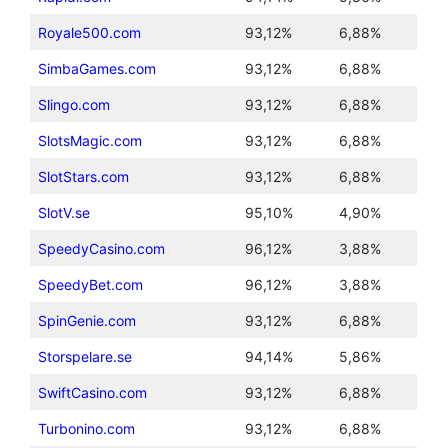
Royale500.com
93,12%
6,88%
SimbaGames.com
93,12%
6,88%
Slingo.com
93,12%
6,88%
SlotsMagic.com
93,12%
6,88%
SlotStars.com
93,12%
6,88%
SlotV.se
95,10%
4,90%
SpeedyCasino.com
96,12%
3,88%
SpeedyBet.com
96,12%
3,88%
SpinGenie.com
93,12%
6,88%
Storspelare.se
94,14%
5,86%
SwiftCasino.com
93,12%
6,88%
Turbonino.com
93,12%
6,88%