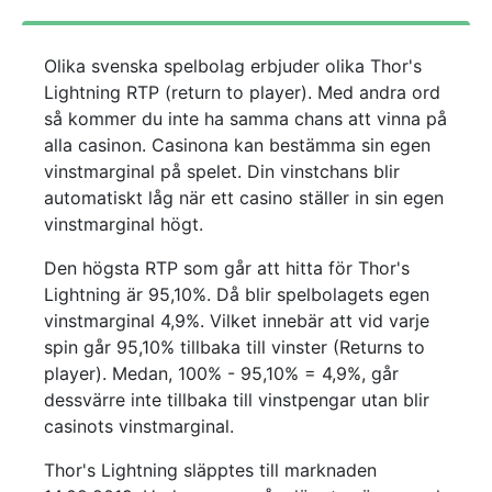
Olika svenska spelbolag erbjuder olika Thor's
Lightning RTP (return to player). Med andra ord
så kommer du inte ha samma chans att vinna på
alla casinon. Casinona kan bestämma sin egen
vinstmarginal på spelet. Din vinstchans blir
automatiskt låg när ett casino ställer in sin egen
vinstmarginal högt.
Den högsta RTP som går att hitta för Thor's
Lightning är 95,10%. Då blir spelbolagets egen
vinstmarginal 4,9%. Vilket innebär att vid varje
spin går 95,10% tillbaka till vinster (Returns to
player). Medan, 100% - 95,10% = 4,9%, går
dessvärre inte tillbaka till vinstpengar utan blir
casinots vinstmarginal.
Thor's Lightning släpptes till marknaden