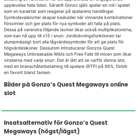
upplevelse hela tiden. Särskilt Gonzo själv spelar en roll i spelet
som en karaktär som reagerar på spelarens handlingar.
Symbolavalancher skapar kaskader när vinnande kombinationer
försvinner och ger plats för nya symboler att falla på plats.
Dessa på varandra följande laviner ökar också multiplikatorerna,
som kan nå upp till x15 i snurr. Jordbävningsfunktionen tar
slumpmässigt bort alla lågvärdesymboler för att ge plats för
högvärdesikoner. Dessutom introducerar Gonzos Quest
Megaways Unbreakable Wilds och Free Falls till mixen som ökar
vinsterna med varje snurr. Det är lätt att se varför denna slot,
med en branschåterbetalning till spelare (RTP) på 96%, förblir
en favorit bland fansen.
Bilder på Gonzo’s Quest Megaways online
slot
Insatsalternativ för Gonzo’s Quest
Megaways (högst/lägst)