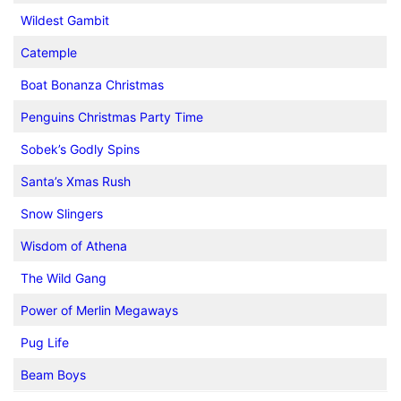
Wildest Gambit
Catemple
Boat Bonanza Christmas
Penguins Christmas Party Time
Sobek’s Godly Spins
Santa’s Xmas Rush
Snow Slingers
Wisdom of Athena
The Wild Gang
Power of Merlin Megaways
Pug Life
Beam Boys