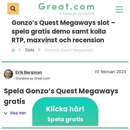
Gonzo’s Quest Megaways slot –
spela gratis demo samt kolla
RTP, maxvinst och recension
Slots
Gonzo’s Quest Megaways
Home
10 februari 2023
Erik Bergman
Grundare av Great.com
Spela Gonzo’s Quest Megaways
gratis
Klicka här!
Spela gratis
demo.