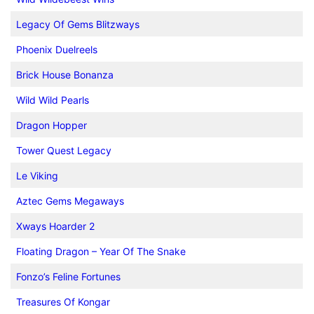
Legacy Of Gems Blitzways
Phoenix Duelreels
Brick House Bonanza
Wild Wild Pearls
Dragon Hopper
Tower Quest Legacy
Le Viking
Aztec Gems Megaways
Xways Hoarder 2
Floating Dragon – Year Of The Snake
Fonzo’s Feline Fortunes
Treasures Of Kongar