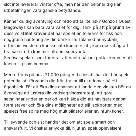
slot inte levererar vinster ofta; men när den belönar dig kan
utbetalningen vara ganska betydande.
Känner du dig äventyrlig och redo att ta lite risk? Gonzo’s Quest
Megaways kan bara vara valet för dig. Tänk på att på grund av
dess volatilitet kräver det här spelet en tolerans för risk och
noggrann hantering av din bankrulle. Tålamod är nyckeln,
eftersom vinsterna kanske inte kommer lätt; kom dock ihåg att
bra saker ofta kommer till dem som väntar.
Seriösa spelare som föredrar att vänta på jackpottar kommer att
känna sig som hemma.
Med ett pris på hela 21 000 gånger din insats har det här spelet
potential att förvandla dig från trasor till rikedomar på ett
ögonblick. För att öka dina chanser att landa den vinsten bör du
överväga att justera din vadslagningsstrategi. Att göra
satsningar under en period kan hjälpa dig att navigera genom
torra stavar och öka dina möjligheter att slå jackpotten med
spelets free spins med hög multiplikator eller lavinfunktioner.
Till syvende och sist handlar det om att spela smart och
ansvarsfullt. Vi önskar er lycka till. Njut av spelupplevelsen!