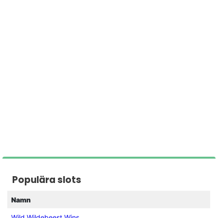
Populära slots
Namn
Wild Wildebeest Wins