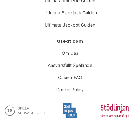
Ultimata Roulette Guiden
Ultimata Blackjack Guiden
Ultimata Jackpot Guiden
Great.com
Om Oss
Ansvarsfullt Spelande
Casino-FAQ
Cookie Policy