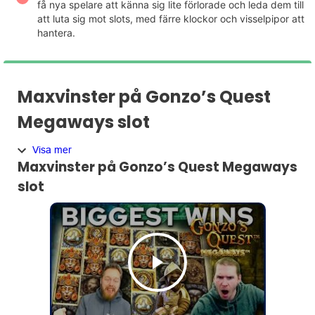
få nya spelare att känna sig lite förlorade och leda dem till
att luta sig mot slots, med färre klockor och visselpipor att
hantera.
Maxvinster på Gonzo’s Quest
Megaways slot
Maxvinster på Gonzo’s Quest Megaways
slot