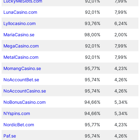
LuckyMeSlots.com
92,01%
7,99%
LunaCasino.com
92,01%
7,99%
Lyllocasino.com
93,76%
6,24%
MariaCasino.se
98,00%
2,00%
MegaCasino.com
92,01%
7,99%
MetalCasino.com
92,01%
7,99%
MomangCasino.se
95,77%
4,23%
NoAccountBet.se
95,74%
4,26%
NoAccountCasino.se
95,74%
4,26%
NoBonusCasino.com
94,66%
5,34%
NYspins.com
94,66%
5,34%
NordicBet.com
95,77%
4,23%
Paf.se
95,74%
4,26%