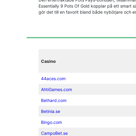
Essentially 9 Pots Of Gold kopplar på ett smart
gör det till en favorit bland både nybörjare och e
Casino
44aces.com
AhtiGames.com
Bethard.com
Betinia.se
Bingo.com
CampoBet.se