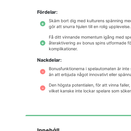
Fördelar:
Skäm bort dig med kulturens spänning med b
gör att snurra hjulen till en rolig upplevelse.
Få ditt vinnande momentum igång med spe
återaktivering av bonus spins utformade för
komplikationer.
Nackdelar:
Bonusfunktionerna i spelautomaten är inte s
än att erbjuda något innovativt eller spän
Den högsta potentialen, för att vinna falle
vilket kanske inte lockar spelare som söke
Innehåll