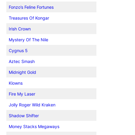
Fonzo’s Feline Fortunes
Treasures Of Kongar
Irish Crown
Mystery Of The Nile
Cygnus 5
Aztec Smash
Midnight Gold
Klowns
Fire My Laser
Jolly Roger Wild Kraken
Shadow Shifter
Money Stacks Megaways