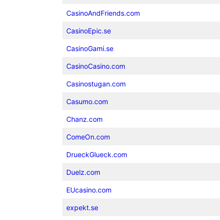
CasinoAndFriends.com
CasinoEpic.se
CasinoGami.se
CasinoCasino.com
Casinostugan.com
Casumo.com
Chanz.com
ComeOn.com
DrueckGlueck.com
Duelz.com
EUcasino.com
expekt.se