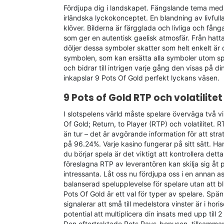
Fördjupa dig i landskapet. Fängslande tema med 9
irländska lyckokonceptet. En blandning av livful
klöver. Bilderna är färgglada och livliga och fån
som ger en autentisk gaelisk atmosfär. Från hattar
döljer dessa symboler skatter som helt enkelt är
symbolen, som kan ersätta alla symboler utom sp
och bidrar till intrigen varje gång den visas på d
inkapslar 9 Pots Of Gold perfekt lyckans väsen.
9 Pots of Gold RTP och volatilitet
I slotspelens värld måste spelare överväga två v
Of Gold; Return, to Player (RTP) och volatilitet. 
än tur – det är avgörande information för att stra
på 96.24%. Varje kasino fungerar på sitt sätt. Har
du börjar spela är det viktigt att kontrollera det
föreslagna RTP av leverantören kan skilja sig åt 
intressanta. Låt oss nu fördjupa oss i en annan asp
balanserad spelupplevelse för spelare utan att bli
Pots Of Gold är ett val för typer av spelare. S
signalerar att små till medelstora vinster är i hor
potential att multiplicera din insats med upp till 
Den eftertraktade Pots Pays-bonusen, tillsamma