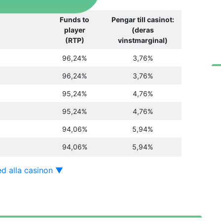
Funds to
Pengar till casinot:
player
(deras
(RTP)
vinstmarginal)
96,24%
3,76%
96,24%
3,76%
95,24%
4,76%
95,24%
4,76%
94,06%
5,94%
94,06%
5,94%
ed alla casinon ▼