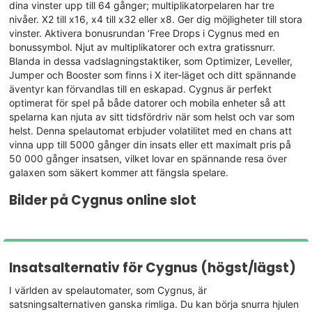
dina vinster upp till 64 gånger; multiplikatorpelaren har tre
nivåer. X2 till x16, x4 till x32 eller x8. Ger dig möjligheter till stora
vinster. Aktivera bonusrundan ‘Free Drops i Cygnus med en
bonussymbol. Njut av multiplikatorer och extra gratissnurr.
Blanda in dessa vadslagningstaktiker, som Optimizer, Leveller,
Jumper och Booster som finns i X iter-läget och ditt spännande
äventyr kan förvandlas till en eskapad. Cygnus är perfekt
optimerat för spel på både datorer och mobila enheter så att
spelarna kan njuta av sitt tidsfördriv när som helst och var som
helst. Denna spelautomat erbjuder volatilitet med en chans att
vinna upp till 5000 gånger din insats eller ett maximalt pris på
50 000 gånger insatsen, vilket lovar en spännande resa över
galaxen som säkert kommer att fängsla spelare.
Bilder på Cygnus online slot
Insatsalternativ för Cygnus (högst/lägst)
I världen av spelautomater, som Cygnus, är
satsningsalternativen ganska rimliga. Du kan börja snurra hjulen