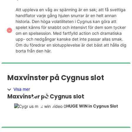
Att uppleva en våg av spänning är en sak; att få svettiga
handflator varje gång hjulen snurrar är en helt annan
historia. Den höga volatiliteten i Cygnus kan göra att
spelet känns för snabbt och intensivt för dem som tycker
om en spelsession. Med fartfylld action och dramatiska
upp- och nedgångar kanske det inte passar allas smak.
Om du föredrar en slotupplevelse är det bäst att hålla dig
borta från den här.
Maxvinster på Cygnus slot
Maxvinster på Cygnus slot
HUGE WIN in Cygnus Slot