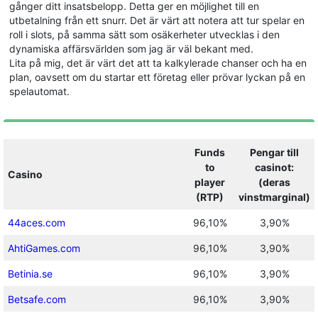
gånger ditt insatsbelopp. Detta ger en möjlighet till en
utbetalning från ett snurr. Det är värt att notera att tur spelar en
roll i slots, på samma sätt som osäkerheter utvecklas i den
dynamiska affärsvärlden som jag är väl bekant med.
Lita på mig, det är värt det att ta kalkylerade chanser och ha en
plan, oavsett om du startar ett företag eller prövar lyckan på en
spelautomat.
Funds
Pengar till
to
casinot:
Casino
player
(deras
(RTP)
vinstmarginal)
44aces.com
96,10%
3,90%
AhtiGames.com
96,10%
3,90%
Betinia.se
96,10%
3,90%
Betsafe.com
96,10%
3,90%