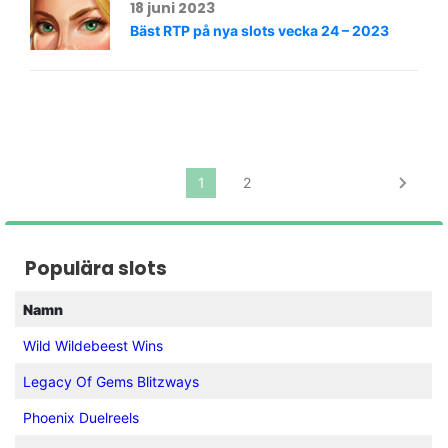
18 juni 2023
Bäst RTP på nya slots vecka 24 – 2023
Populära slots
Namn
Wild Wildebeest Wins
Legacy Of Gems Blitzways
Phoenix Duelreels