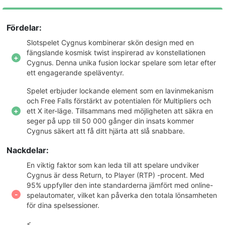
Fördelar:
Slotspelet Cygnus kombinerar skön design med en
fängslande kosmisk twist inspirerad av konstellationen
Cygnus. Denna unika fusion lockar spelare som letar efter
ett engagerande speläventyr.
Spelet erbjuder lockande element som en lavinmekanism
och Free Falls förstärkt av potentialen för Multipliers och
ett X iter-läge. Tillsammans med möjligheten att säkra en
seger på upp till 50 000 gånger din insats kommer
Cygnus säkert att få ditt hjärta att slå snabbare.
Nackdelar:
En viktig faktor som kan leda till att spelare undviker
Cygnus är dess Return, to Player (RTP) -procent. Med
95% uppfyller den inte standarderna jämfört med online-
spelautomater, vilket kan påverka den totala lönsamheten
för dina spelsessioner.
<