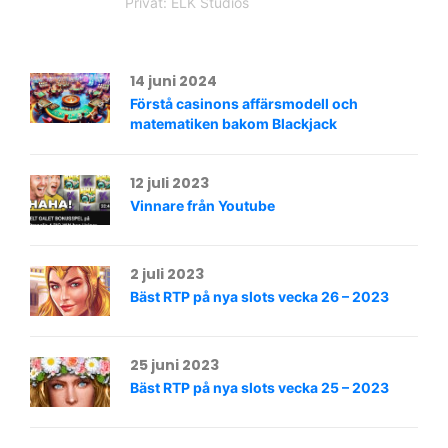
Privat: ELK Studios
14 juni 2024
Förstå casinons affärsmodell och
matematiken bakom Blackjack
12 juli 2023
Vinnare från Youtube
2 juli 2023
Bäst RTP på nya slots vecka 26 – 2023
25 juni 2023
Bäst RTP på nya slots vecka 25 – 2023