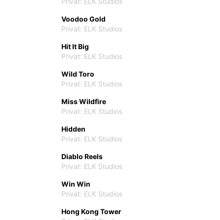
Privat: ELK Studios
Voodoo Gold
Privat: ELK Studios
Hit It Big
Privat: ELK Studios
Wild Toro
Privat: ELK Studios
Miss Wildfire
Privat: ELK Studios
Hidden
Privat: ELK Studios
Diablo Reels
Privat: ELK Studios
Win Win
Privat: ELK Studios
Hong Kong Tower