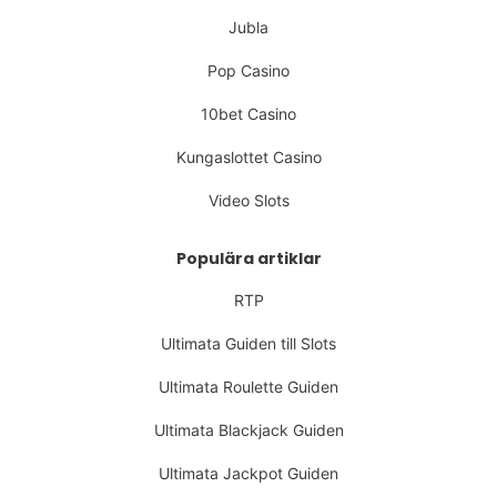
Jubla
Pop Casino
10bet Casino
Kungaslottet Casino
Video Slots
Populära artiklar
RTP
Ultimata Guiden till Slots
Ultimata Roulette Guiden
Ultimata Blackjack Guiden
Ultimata Jackpot Guiden