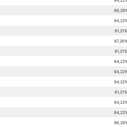
94,22
96,29
94,22
91,21
87,26
91,21
94,22
94,22
94,22
91,21
94,22
94,22
96,29