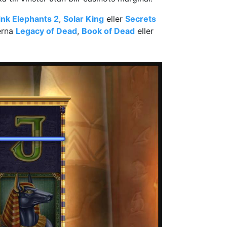
ink Elephants 2
,
Solar King
eller
Secrets
erna
Legacy of Dead
,
Book of Dead
eller