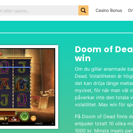
Casino Bonus
On
Doom of Dea
win
Om du gillar enarmade ban
Dead. Volatiliteten är högr
det kan dröja länge mellan
mycket, för när man väl vin
påverkar inte den totala 
volatilitet. Max win för s
På Doom of Dead finns det
erbjuder totalt 10 olika mö
1000 kr. Minsta insats pe