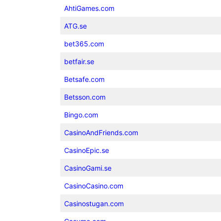
AhtiGames.com
ATG.se
bet365.com
betfair.se
Betsafe.com
Betsson.com
Bingo.com
CasinoAndFriends.com
CasinoEpic.se
CasinoGami.se
CasinoCasino.com
Casinostugan.com