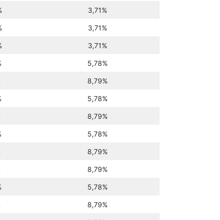
%
3,71%
%
3,71%
%
3,71%
%
5,78%
%
8,79%
%
5,78%
%
8,79%
%
5,78%
%
8,79%
%
8,79%
%
5,78%
%
8,79%