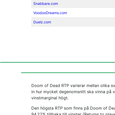
Snabbare.com
VoodooDreams.com
Duelz.com
Doom of Dead RTP varierar mellan olika sv
in hur mycket degenomsnitt ska vinna på var
vinstmarginal högt.
Den högsta RTP som finns på Doom of Dead 
94,22% tillbaka till vinster (Returns to pla