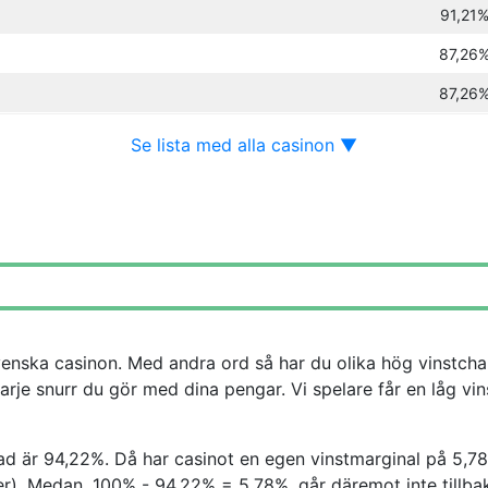
91,21
87,26
87,26
Se lista med alla casinon ▼
enska casinon. Med andra ord så har du olika hög vinstchan
je snurr du gör med dina pengar. Vi spelare får en låg vinst
är 94,22%. Då har casinot en egen vinstmarginal på 5,78%.
yer). Medan, 100% - 94,22% = 5,78%, går däremot inte tillbaka