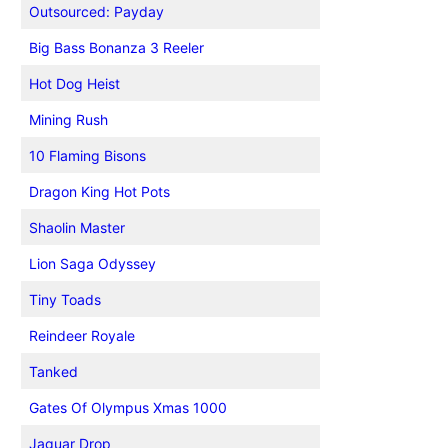
Outsourced: Payday
Big Bass Bonanza 3 Reeler
Hot Dog Heist
Mining Rush
10 Flaming Bisons
Dragon King Hot Pots
Shaolin Master
Lion Saga Odyssey
Tiny Toads
Reindeer Royale
Tanked
Gates Of Olympus Xmas 1000
Jaguar Drop