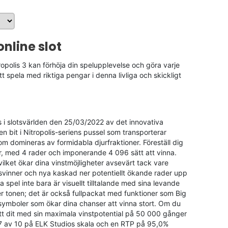
online slot
opolis 3 kan förhöja din spelupplevelse och göra varje
tt spela med riktiga pengar i denna livliga och skickligt
s i slotsvärlden den 25/03/2022 av det innovativa
 bit i Nitropolis-seriens pussel som transporterar
 som domineras av formidabla djurfraktioner. Föreställ dig
ar, med 4 rader och imponerande 4 096 sätt att vinna.
lket ökar dina vinstmöjligheter avsevärt tack vare
vinner och nya kaskad ner potentiellt ökande rader upp
a spel inte bara är visuellt tilltalande med sina levande
er tonen; det är också fullpackat med funktioner som Big
symboler som ökar dina chanser att vinna stort. Om du
jett dit med sin maximala vinstpotential på 50 000 gånger
på 7 av 10 på ELK Studios skala och en RTP på 95,0%