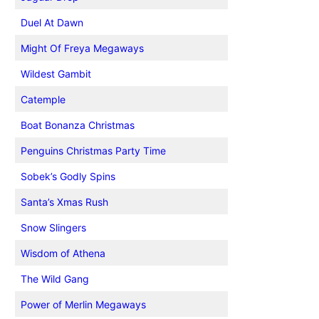
Duel At Dawn
Might Of Freya Megaways
Wildest Gambit
Catemple
Boat Bonanza Christmas
Penguins Christmas Party Time
Sobek’s Godly Spins
Santa’s Xmas Rush
Snow Slingers
Wisdom of Athena
The Wild Gang
Power of Merlin Megaways