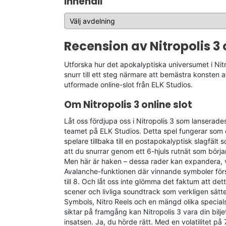
Innehåll
Recension av Nitropolis 3 
Utforska hur det apokalyptiska universumet i Nitr
snurr till ett steg närmare att bemästra konsten a
utformade online-slot från ELK Studios.
Om Nitropolis 3 online slot
Låt oss fördjupa oss i Nitropolis 3 som lanserade
teamet på ELK Studios. Detta spel fungerar som en
spelare tillbaka till en postapokalyptisk slagfält
att du snurrar genom ett 6-hjuls rutnät som börj
Men här är haken – dessa rader kan expandera, vi
Avalanche-funktionen där vinnande symboler förs
till 8. Och låt oss inte glömma det faktum att dett
scener och livliga soundtrack som verkligen sätt
Symbols, Nitro Reels och en mängd olika special
siktar på framgång kan Nitropolis 3 vara din bil
insatsen. Ja, du hörde rätt. Med en volatilitet 