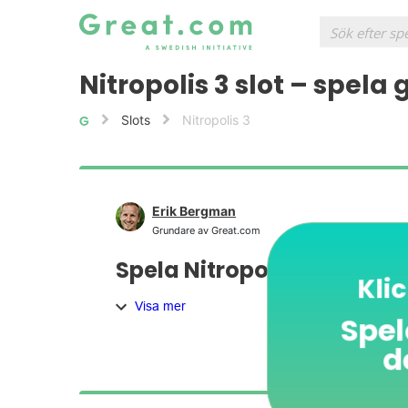
Nitropolis 3 slot – spel
Slots
Nitropolis 3
Home
Erik Bergman
Grundare av Great.com
Spela Nitropolis 3 gratis
Kli
Spel
d