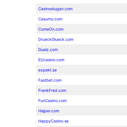
Casinostugan.com
Casumo.com
ComeOn.com
DrueckGlueck.com
Duelz.com
EUcasino.com
expekt.se
Fastbet.com
FrankFred.com
FunCasino.com
Hajper.com
HappyCasino.se