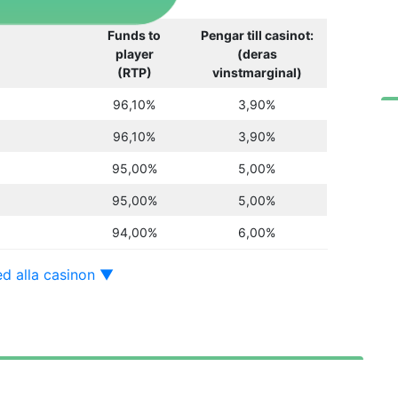
Funds to
Pengar till casinot:
player
(deras
(RTP)
vinstmarginal)
96,10%
3,90%
96,10%
3,90%
95,00%
5,00%
95,00%
5,00%
94,00%
6,00%
ed alla casinon ▼