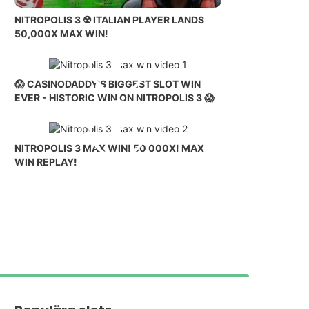
NITROPOLIS 3 ☢️ ITALIAN PLAYER LANDS
50,000X MAX WIN!
😱 CASINODADDY'S BIGGEST SLOT WIN
EVER - HISTORIC WIN ON NITROPOLIS 3 😱
NITROPOLIS 3 MAX WIN! 50 000X! MAX
WIN REPLAY!