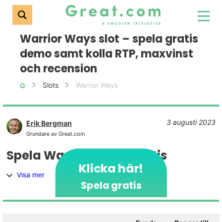
Warrior Ways slot – spela gratis
demo samt kolla RTP, maxvinst
och recension
Slots
Warrior Ways
Home
3 augusti 2023
Erik Bergman
Grundare av Great.com
Spela Warrior Ways gratis
Klicka här!
Spela gratis
demo.