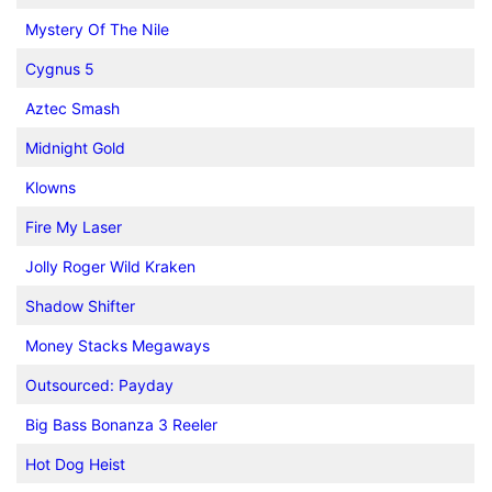
Mystery Of The Nile
Cygnus 5
Aztec Smash
Midnight Gold
Klowns
Fire My Laser
Jolly Roger Wild Kraken
Shadow Shifter
Money Stacks Megaways
Outsourced: Payday
Big Bass Bonanza 3 Reeler
Hot Dog Heist