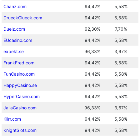
Chanz.com
94,42%
5,58%
DrueckGlueck.com
94,42%
5,58%
Duelz.com
92,30%
7,70%
EUcasino.com
94,42%
5,58%
expekt.se
96,33%
3,67%
FrankFred.com
94,42%
5,58%
FunCasino.com
94,42%
5,58%
HappyCasino.se
94,42%
5,58%
HyperCasino.com
94,42%
5,58%
JallaCasino.com
96,33%
3,67%
Klirr.com
94,42%
5,58%
KnightSlots.com
94,42%
5,58%