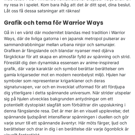
ny resa in i spelet. Kom bara ihåg att det är ditt spel, dina beslut.
Låt oss få dessa satsningar att räknas!
Grafik och tema för Warrior Ways
Gå in i en värld där modernitet blandas med tradition i Warrior
Ways, där de livliga gatorna i en japansk metropol pulserar av
sammandrabbningar mellan urbana ninjor och samurajer.
Grafiken är fängslande och blandar nyanser med djärva
färgklickar för att skapa en atmosfär fylld av spänning och strid.
Föreställ dig den dynamiska essensen av anime-inspirerad
grafik, där varje karaktär och symbol berättar berättelser om
gamla krigarseder mot en modern neonbelyst miljö. Hjulen har
symboler som representerar krigarklaner och deras
signaturvapen, var och en invecklat utformad för att fördjupa
dig ytterligare i detta spännande universum. När strider utspelar
sig på hjulen utvecklas bakgrunden antydningar om ett
potentiellt dystopiskt slagfält som förbättrar din uppslukning i
denna fängslande resa. Det är mer än en visuell upplevelse; det
spännande ljudspåret intensifierar spänningen i duellen och gör
varje snurr till ett spännande äventyr. Här möts färger, ljud och
berättelser och drar in dig i en berättelse där varje ögonblick är
visuellt fantastiskt.