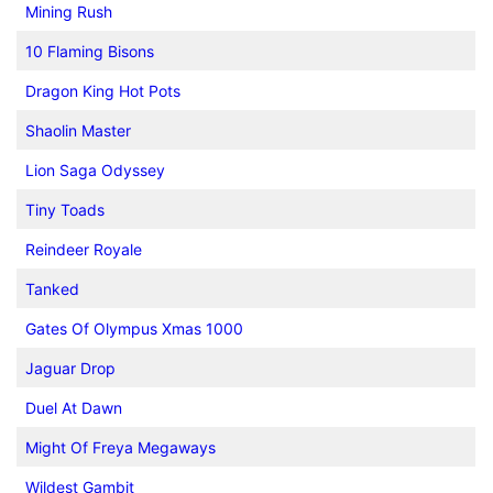
Mining Rush
10 Flaming Bisons
Dragon King Hot Pots
Shaolin Master
Lion Saga Odyssey
Tiny Toads
Reindeer Royale
Tanked
Gates Of Olympus Xmas 1000
Jaguar Drop
Duel At Dawn
Might Of Freya Megaways
Wildest Gambit