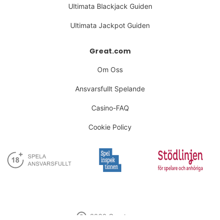
Ultimata Blackjack Guiden
Ultimata Jackpot Guiden
Great.com
Om Oss
Ansvarsfullt Spelande
Casino-FAQ
Cookie Policy
2026 Great.com