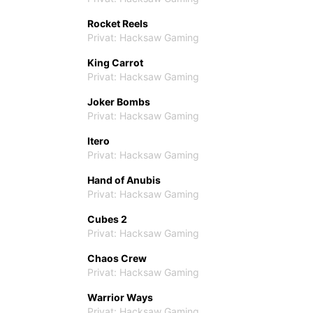
Rocket Reels
Privat: Hacksaw Gaming
King Carrot
Privat: Hacksaw Gaming
Joker Bombs
Privat: Hacksaw Gaming
Itero
Privat: Hacksaw Gaming
Hand of Anubis
Privat: Hacksaw Gaming
Cubes 2
Privat: Hacksaw Gaming
Chaos Crew
Privat: Hacksaw Gaming
Warrior Ways
Privat: Hacksaw Gaming