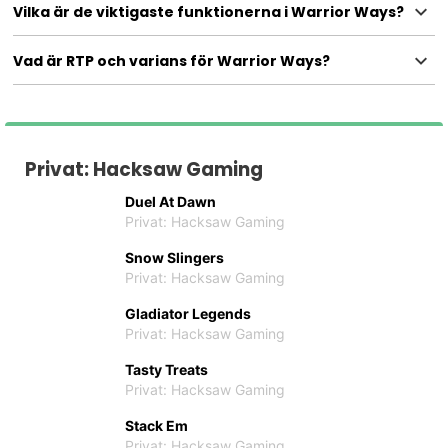
Vilka är de viktigaste funktionerna i Warrior Ways?
Vad är RTP och varians för Warrior Ways?
Privat: Hacksaw Gaming
Duel At Dawn
Privat: Hacksaw Gaming
Snow Slingers
Privat: Hacksaw Gaming
Gladiator Legends
Privat: Hacksaw Gaming
Tasty Treats
Privat: Hacksaw Gaming
Stack Em
Privat: Hacksaw Gaming