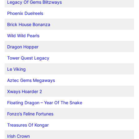
Legacy Of Gems Blitzways
Phoenix Duelreels
Brick House Bonanza
Wild Wild Pearls
Dragon Hopper
Tower Quest Legacy
Le Viking
Aztec Gems Megaways
Xways Hoarder 2
Floating Dragon – Year Of The Snake
Fonzo’s Feline Fortunes
Treasures Of Kongar
Irish Crown