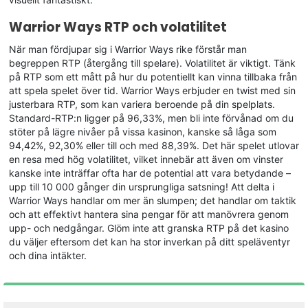
Warrior Ways RTP och volatilitet
När man fördjupar sig i Warrior Ways rike förstår man
begreppen RTP (återgång till spelare). Volatilitet är viktigt. Tänk
på RTP som ett mått på hur du potentiellt kan vinna tillbaka från
att spela spelet över tid. Warrior Ways erbjuder en twist med sin
justerbara RTP, som kan variera beroende på din spelplats.
Standard-RTP:n ligger på 96,33%, men bli inte förvånad om du
stöter på lägre nivåer på vissa kasinon, kanske så låga som
94,42%, 92,30% eller till och med 88,39%. Det här spelet utlovar
en resa med hög volatilitet, vilket innebär att även om vinster
kanske inte inträffar ofta har de potential att vara betydande –
upp till 10 000 gånger din ursprungliga satsning! Att delta i
Warrior Ways handlar om mer än slumpen; det handlar om taktik
och att effektivt hantera sina pengar för att manövrera genom
upp- och nedgångar. Glöm inte att granska RTP på det kasino
du väljer eftersom det kan ha stor inverkan på ditt speläventyr
och dina intäkter.