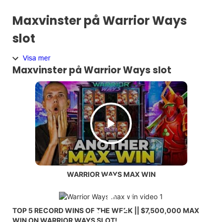
Maxvinster på Warrior Ways
slot
Maxvinster på Warrior Ways slot
WARRIOR WAYS MAX WIN
TOP 5 RECORD WINS OF THE WEEK || $7,500,000 MAX
WIN ON WARRIOR WAYS SLOT!