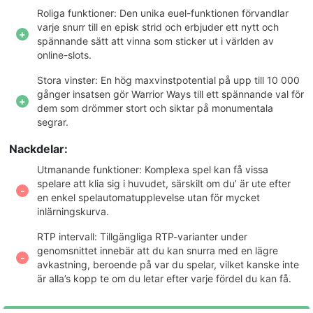
Roliga funktioner: Den unika euel-funktionen förvandlar
varje snurr till en episk strid och erbjuder ett nytt och
spännande sätt att vinna som sticker ut i världen av
online-slots.
Stora vinster: En hög maxvinstpotential på upp till 10 000
gånger insatsen gör Warrior Ways till ett spännande val för
dem som drömmer stort och siktar på monumentala
segrar.
Nackdelar:
Utmanande funktioner: Komplexa spel kan få vissa
spelare att klia sig i huvudet, särskilt om du’ är ute efter
en enkel spelautomatupplevelse utan för mycket
inlärningskurva.
RTP intervall: Tillgängliga RTP-varianter under
genomsnittet innebär att du kan snurra med en lägre
avkastning, beroende på var du spelar, vilket kanske inte
är alla’s kopp te om du letar efter varje fördel du kan få.