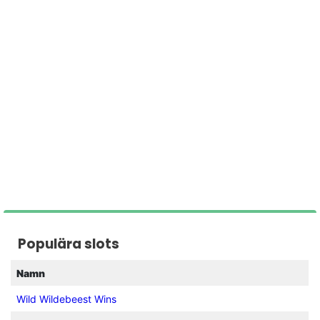
Populära slots
Namn
Wild Wildebeest Wins