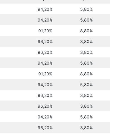
94,20%
5,80%
94,20%
5,80%
91,20%
8,80%
96,20%
3,80%
96,20%
3,80%
94,20%
5,80%
91,20%
8,80%
94,20%
5,80%
96,20%
3,80%
96,20%
3,80%
94,20%
5,80%
96,20%
3,80%