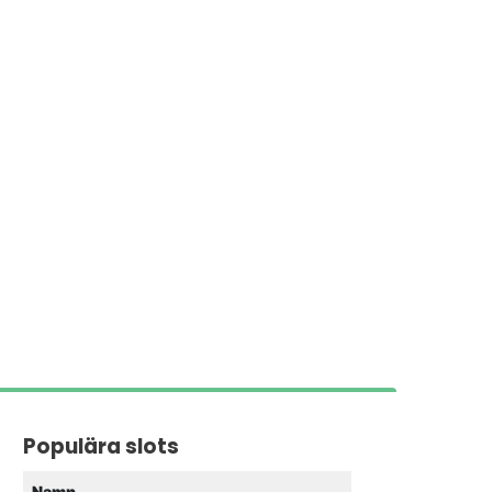
Populära slots
Namn