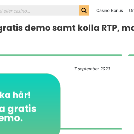
Casino Bonus
On
 gratis demo samt kolla RTP, m
7 september 2023
cka här!
a gratis
emo.