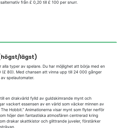
lternativ från £ 0,20 till £ 100 per snurr.
(högst/lägst)
 alla typer av spelare. Du har möjlighet att börja med en
00 (£ 80). Med chansen att vinna upp till 24 000 gånger
s av spelautomater.
ill en drakvärld fylld av guldskimrande mynt och
ångar vackert essensen av en värld som väcker minnen av
 The Hobbit.” Animationerna visar mynt som flyter nerför
som höjer den fantastiska atmosfären centrerad kring
 drakar skattkistor och glittrande juveler, förstärker
 strävan.