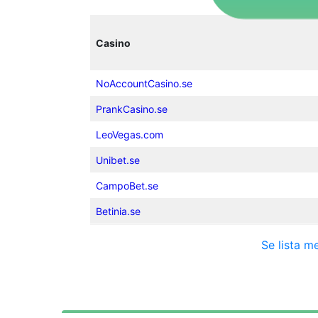
Casino
NoAccountCasino.se
PrankCasino.se
LeoVegas.com
Unibet.se
CampoBet.se
Betinia.se
Se lista m