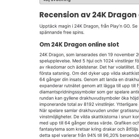
Recension av 24K Dragon o
Upptäck magin i 24K Dragon, från Play’n GO. Se h
spännande free spins.
Om 24K Dragon online slot
24K Dragon, som lanserades den 19 november 20
spelupplevelse. Med 5 hjul och 1024 vinstlinjer f
av rikedomar och ädelstenar. Det har volatilitet
första satsning. Om det dyker upp vilda skattkist
64 gånger din insats. Genom att landa en drakh
expanderar rutnätet genom att lägga till upp till
diamantspridningssymboler som ger spelare anting
rundan kan gyllene drakhuvudsymboler öka höjden t
imponerande total av 8192 vinstlinjer. Ytterligar
När spelare samlar drakhuvuden under gratissnu
vinstmöjligheter. De vilda skattkistorna i snurr 
med upp till 64 gånger deras värde. Grafiken oc
fantasytema som kretsar kring drakar och åtföljs
detta spel varierar från 94% till 96,20% beroend