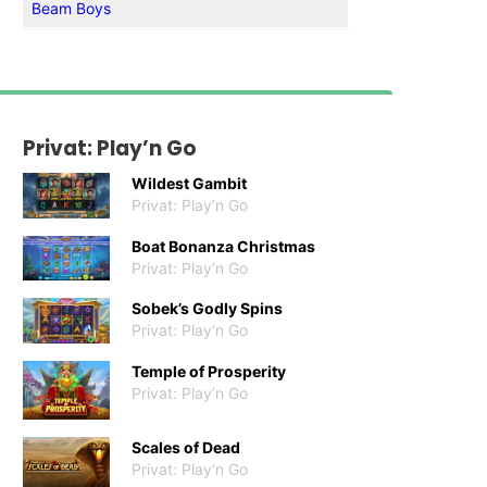
Beam Boys
Privat: Play’n Go
Wildest Gambit
Privat: Play’n Go
Boat Bonanza Christmas
Privat: Play’n Go
Sobek’s Godly Spins
Privat: Play’n Go
Temple of Prosperity
Privat: Play’n Go
Scales of Dead
Privat: Play’n Go