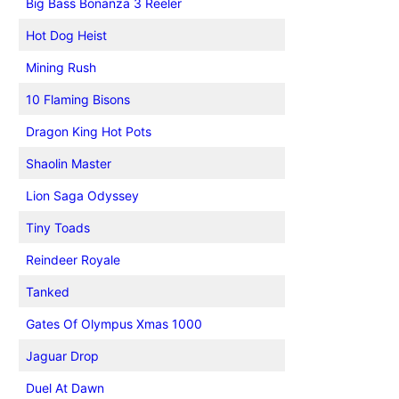
Big Bass Bonanza 3 Reeler
Hot Dog Heist
Mining Rush
10 Flaming Bisons
Dragon King Hot Pots
Shaolin Master
Lion Saga Odyssey
Tiny Toads
Reindeer Royale
Tanked
Gates Of Olympus Xmas 1000
Jaguar Drop
Duel At Dawn