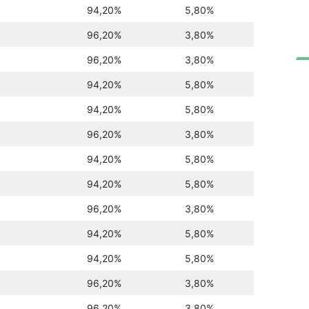
94,20%
5,80%
96,20%
3,80%
96,20%
3,80%
94,20%
5,80%
94,20%
5,80%
96,20%
3,80%
94,20%
5,80%
94,20%
5,80%
96,20%
3,80%
94,20%
5,80%
94,20%
5,80%
96,20%
3,80%
96,20%
3,80%