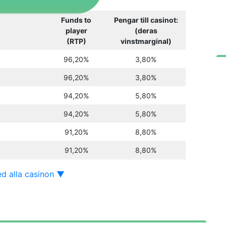
Funds to
Pengar till casinot:
player
(deras
(RTP)
vinstmarginal)
96,20%
3,80%
96,20%
3,80%
94,20%
5,80%
94,20%
5,80%
91,20%
8,80%
91,20%
8,80%
ed alla casinon ▼