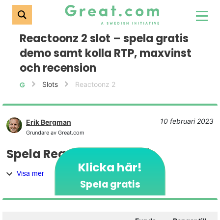
Reactoonz 2 slot – spela gratis
demo samt kolla RTP, maxvinst
och recension
Slots
Reactoonz 2
Home
10 februari 2023
Erik Bergman
Grundare av Great.com
Spela Reactoonz 2 gratis
Klicka här!
Spela gratis
demo.