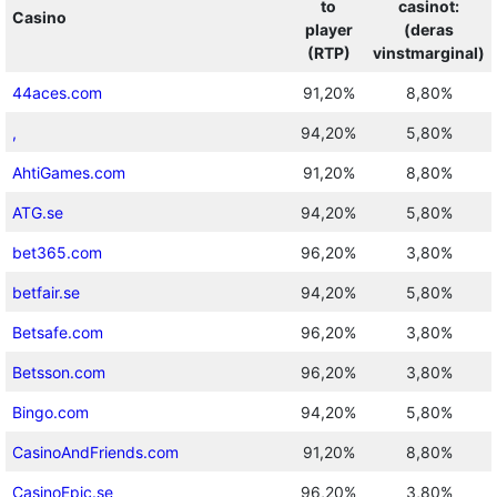
to
casinot:
Casino
player
(deras
(RTP)
vinstmarginal)
44aces.com
91,20%
8,80%
,
94,20%
5,80%
AhtiGames.com
91,20%
8,80%
ATG.se
94,20%
5,80%
bet365.com
96,20%
3,80%
betfair.se
94,20%
5,80%
Betsafe.com
96,20%
3,80%
Betsson.com
96,20%
3,80%
Bingo.com
94,20%
5,80%
CasinoAndFriends.com
91,20%
8,80%
CasinoEpic.se
96,20%
3,80%