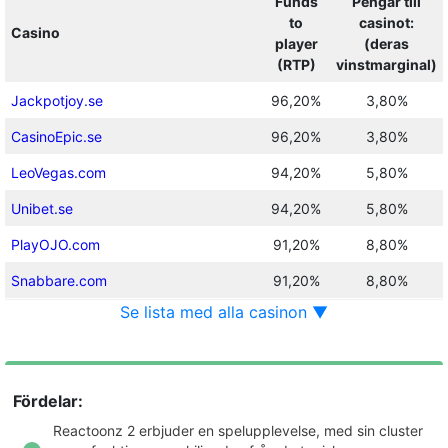
Funds
Pengar till
to
casinot:
Casino
player
(deras
(RTP)
vinstmarginal)
Jackpotjoy.se
96,20%
3,80%
CasinoEpic.se
96,20%
3,80%
LeoVegas.com
94,20%
5,80%
Unibet.se
94,20%
5,80%
PlayOJO.com
91,20%
8,80%
Snabbare.com
91,20%
8,80%
Se lista med alla casinon ▼
Fördelar:
Reactoonz 2 erbjuder en spelupplevelse, med sin cluster