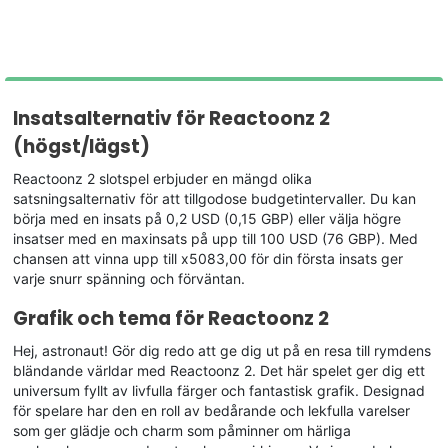
Insatsalternativ för Reactoonz 2
(högst/lägst)
Reactoonz 2 slotspel erbjuder en mängd olika
satsningsalternativ för att tillgodose budgetintervaller. Du kan
börja med en insats på 0,2 USD (0,15 GBP) eller välja högre
insatser med en maxinsats på upp till 100 USD (76 GBP). Med
chansen att vinna upp till x5083,00 för din första insats ger
varje snurr spänning och förväntan.
Grafik och tema för Reactoonz 2
Hej, astronaut! Gör dig redo att ge dig ut på en resa till rymdens
bländande världar med Reactoonz 2. Det här spelet ger dig ett
universum fyllt av livfulla färger och fantastisk grafik. Designad
för spelare har den en roll av bedårande och lekfulla varelser
som ger glädje och charm som påminner om härliga