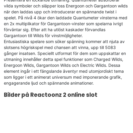
vilda symboler och släpper loss Energoon och Gargantoon wilds
när den laddas upp och introducerar en spännande twist i
spelet. På nivå 4 ökar den laddade Quantumeter vinsterna med
en 2x multiplikator för Gargantoon-vinster som spelarna ivrigt
förväntar sig. Efter att ha utlöst kaskader förvandlas
Gargantoon till Wilds för vinstmöjligheter.
Entusiastiska spelare som söker spänning kommer att njuta av
slotsens högriskspel med chansen att vinna, upp till 5083
gånger insatsen. Speciellt utformat för dem som uppskattar en
utmaning innehåller detta spel funktioner som Charged Wilds,
Energoon Wilds, Gargantoon Wilds och Electric Wilds. Dessa
element ingår i ett fängslande äventyr med utomjordiskt tema
som ligger i ett animerat universum med imponerande grafik,
engagerande ljud och spännande animationer.
Bilder på Reactoonz 2 online slot