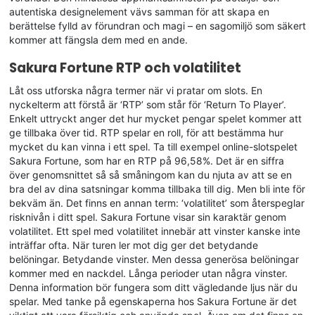
autentiska designelement vävs samman för att skapa en
berättelse fylld av förundran och magi – en sagomiljö som säkert
kommer att fängsla dem med en ande.
Sakura Fortune RTP och volatilitet
Låt oss utforska några termer när vi pratar om slots. En
nyckelterm att förstå är ‘RTP’ som står för ‘Return To Player’.
Enkelt uttryckt anger det hur mycket pengar spelet kommer att
ge tillbaka över tid. RTP spelar en roll, för att bestämma hur
mycket du kan vinna i ett spel. Ta till exempel online-slotspelet
Sakura Fortune, som har en RTP på 96,58%. Det är en siffra
över genomsnittet så så småningom kan du njuta av att se en
bra del av dina satsningar komma tillbaka till dig. Men bli inte för
bekväm än. Det finns en annan term: ‘volatilitet’ som återspeglar
risknivån i ditt spel. Sakura Fortune visar sin karaktär genom
volatilitet. Ett spel med volatilitet innebär att vinster kanske inte
inträffar ofta. När turen ler mot dig ger det betydande
belöningar. Betydande vinster. Men dessa generösa belöningar
kommer med en nackdel. Långa perioder utan några vinster.
Denna information bör fungera som ditt vägledande ljus när du
spelar. Med tanke på egenskaperna hos Sakura Fortune är det