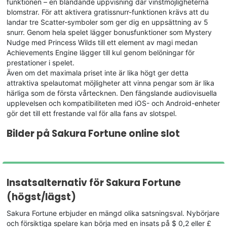
funktionen – en bländande uppvisning där vinstmöjligheterna
blomstrar. För att aktivera gratissnurr-funktionen krävs att du
landar tre Scatter-symboler som ger dig en uppsättning av 5
snurr. Genom hela spelet lägger bonusfunktioner som Mystery
Nudge med Princess Wilds till ett element av magi medan
Achievements Engine lägger till kul genom belöningar för
prestationer i spelet.
Även om det maximala priset inte är lika högt ger detta
attraktiva spelautomat möjligheter att vinna pengar som är lika
härliga som de första vårtecknen. Den fängslande audiovisuella
upplevelsen och kompatibiliteten med iOS- och Android-enheter
gör det till ett frestande val för alla fans av slotspel.
Bilder på Sakura Fortune online slot
Insatsalternativ för Sakura Fortune
(högst/lägst)
Sakura Fortune erbjuder en mängd olika satsningsval. Nybörjare
och försiktiga spelare kan börja med en insats på $ 0,2 eller £