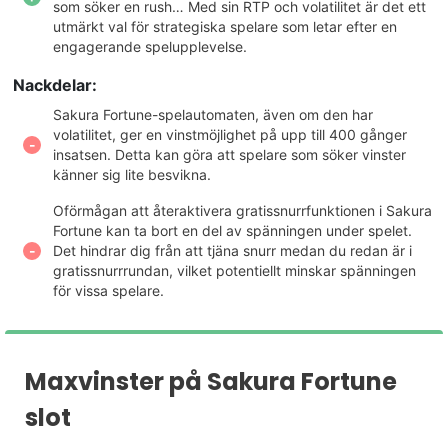
som söker en rush… Med sin RTP och volatilitet är det ett
utmärkt val för strategiska spelare som letar efter en
engagerande spelupplevelse.
Nackdelar:
Sakura Fortune-spelautomaten, även om den har
volatilitet, ger en vinstmöjlighet på upp till 400 gånger
insatsen. Detta kan göra att spelare som söker vinster
känner sig lite besvikna.
Oförmågan att återaktivera gratissnurrfunktionen i Sakura
Fortune kan ta bort en del av spänningen under spelet.
Det hindrar dig från att tjäna snurr medan du redan är i
gratissnurrrundan, vilket potentiellt minskar spänningen
för vissa spelare.
Maxvinster på Sakura Fortune
slot