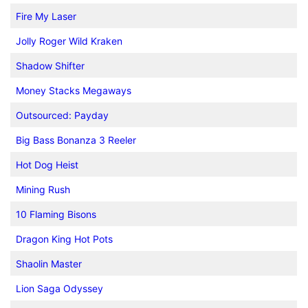
Fire My Laser
Jolly Roger Wild Kraken
Shadow Shifter
Money Stacks Megaways
Outsourced: Payday
Big Bass Bonanza 3 Reeler
Hot Dog Heist
Mining Rush
10 Flaming Bisons
Dragon King Hot Pots
Shaolin Master
Lion Saga Odyssey