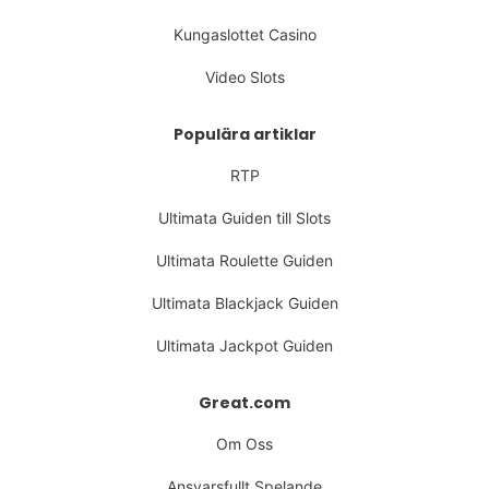
Kungaslottet Casino
Video Slots
Populära artiklar
RTP
Ultimata Guiden till Slots
Ultimata Roulette Guiden
Ultimata Blackjack Guiden
Ultimata Jackpot Guiden
Great.com
Om Oss
Ansvarsfullt Spelande