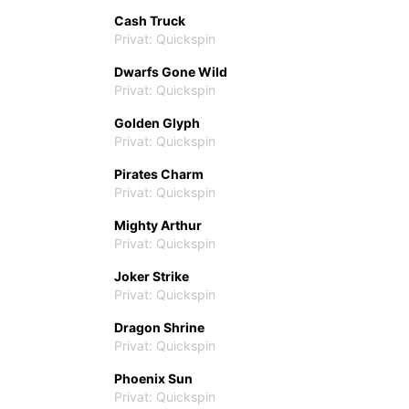
Cash Truck
Privat: Quickspin
Dwarfs Gone Wild
Privat: Quickspin
Golden Glyph
Privat: Quickspin
Pirates Charm
Privat: Quickspin
Mighty Arthur
Privat: Quickspin
Joker Strike
Privat: Quickspin
Dragon Shrine
Privat: Quickspin
Phoenix Sun
Privat: Quickspin