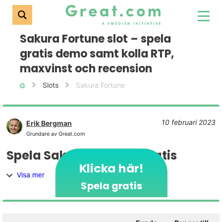
Sakura Fortune slot – spela
gratis demo samt kolla RTP,
maxvinst och recension
Slots
Sakura Fortune
Home
10 februari 2023
Erik Bergman
Grundare av Great.com
Spela Sakura Fortune gratis
Klicka här!
Spela gratis
demo.