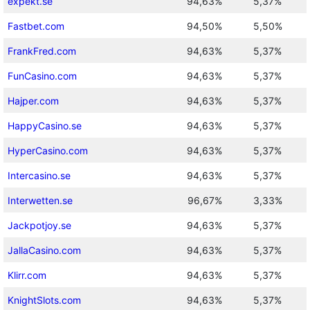
expekt.se
94,63%
5,37%
Fastbet.com
94,50%
5,50%
FrankFred.com
94,63%
5,37%
FunCasino.com
94,63%
5,37%
Hajper.com
94,63%
5,37%
HappyCasino.se
94,63%
5,37%
HyperCasino.com
94,63%
5,37%
Intercasino.se
94,63%
5,37%
Interwetten.se
96,67%
3,33%
Jackpotjoy.se
94,63%
5,37%
JallaCasino.com
94,63%
5,37%
Klirr.com
94,63%
5,37%
KnightSlots.com
94,63%
5,37%