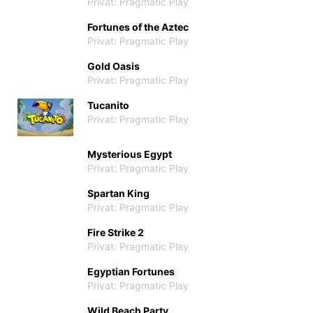
Privat: Pragmatic Play
Fortunes of the Aztec
Privat: Pragmatic Play
Gold Oasis
Privat: Pragmatic Play
Tucanito
Privat: Pragmatic Play
Mysterious Egypt
Privat: Pragmatic Play
Spartan King
Privat: Pragmatic Play
Fire Strike 2
Privat: Pragmatic Play
Egyptian Fortunes
Privat: Pragmatic Play
Wild Beach Party