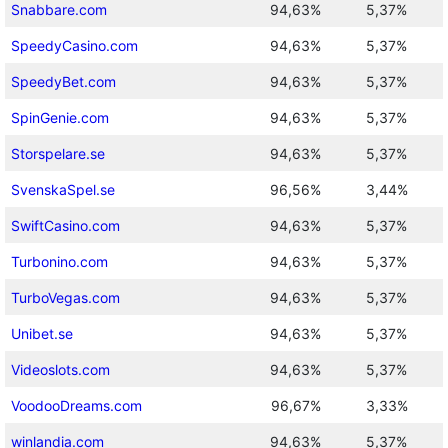
Snabbare.com
94,63%
5,37%
SpeedyCasino.com
94,63%
5,37%
SpeedyBet.com
94,63%
5,37%
SpinGenie.com
94,63%
5,37%
Storspelare.se
94,63%
5,37%
SvenskaSpel.se
96,56%
3,44%
SwiftCasino.com
94,63%
5,37%
Turbonino.com
94,63%
5,37%
TurboVegas.com
94,63%
5,37%
Unibet.se
94,63%
5,37%
Videoslots.com
94,63%
5,37%
VoodooDreams.com
96,67%
3,33%
winlandia.com
94,63%
5,37%