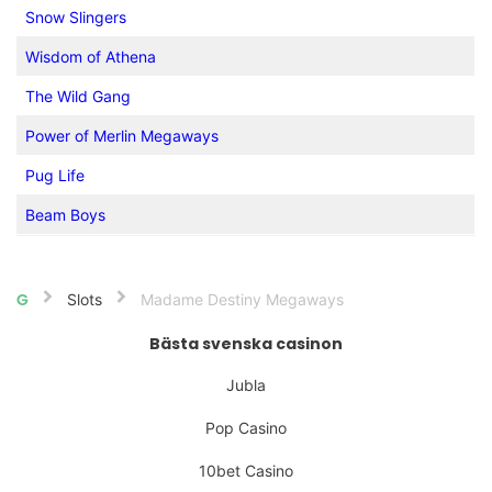
Snow Slingers
Wisdom of Athena
The Wild Gang
Power of Merlin Megaways
Pug Life
Beam Boys
Slots
Madame Destiny Megaways
Home
Bästa svenska casinon
Jubla
Pop Casino
10bet Casino