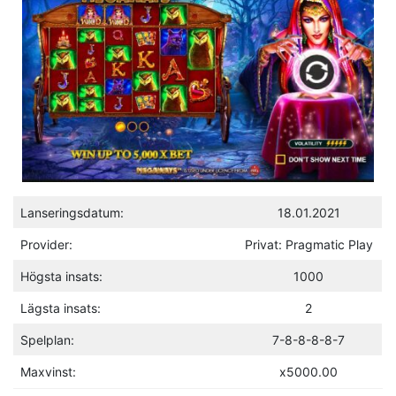
Lanseringsdatum:
18.01.2021
Provider:
Privat: Pragmatic Play
Högsta insats:
1000
Lägsta insats:
2
Spelplan:
7-8-8-8-8-7
Maxvinst:
x5000.00