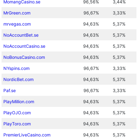
MomangCasino.se
96,56%
3,44%
MrGreen.com
96,67%
3,33%
mrvegas.com
94,63%
5,37%
NoAccountBet.se
94,63%
5,37%
NoAccountCasino.se
94,63%
5,37%
NoBonusCasino.com
94,63%
5,37%
NYspins.com
96,67%
3,33%
NordicBet.com
94,63%
5,37%
Paf.se
96,67%
3,33%
PlayMillion.com
94,63%
5,37%
PlayOJO.com
94,63%
5,37%
PlayToro.com
94,63%
5,37%
PremierLiveCasino.com
94,63%
5,37%