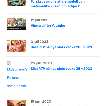
Förstå casinons affärsmodell och
matematiken bakom Blackjack
12 juli 2023
Vinnare från Youtube
2 juli 2023
Bäst RTP på nya slots vecka 26 – 2023
25 juni 2023
Bäst RTP på nya slots vecka 25 – 2023
18 juni 2023