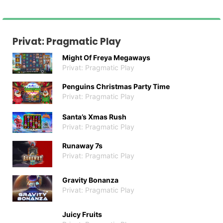
Privat: Pragmatic Play
Might Of Freya Megaways
Privat: Pragmatic Play
Penguins Christmas Party Time
Privat: Pragmatic Play
Santa’s Xmas Rush
Privat: Pragmatic Play
Runaway 7s
Privat: Pragmatic Play
Gravity Bonanza
Privat: Pragmatic Play
Juicy Fruits