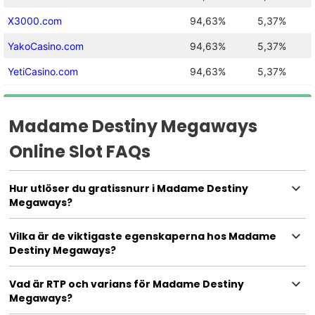
X3000.com
94,63%
5,37%
YakoCasino.com
94,63%
5,37%
YetiCasino.com
94,63%
5,37%
Madame Destiny Megaways
Online Slot FAQs
Hur utlöser du gratissnurr i Madame Destiny
Megaways?
Vilka är de viktigaste egenskaperna hos Madame
Destiny Megaways?
Vad är RTP och varians för Madame Destiny
Megaways?