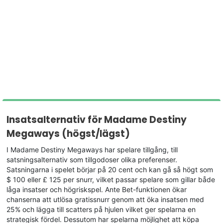
Insatsalternativ för Madame Destiny
Megaways (högst/lägst)
I Madame Destiny Megaways har spelare tillgång, till
satsningsalternativ som tillgodoser olika preferenser.
Satsningarna i spelet börjar på 20 cent och kan gå så högt som
$ 100 eller £ 125 per snurr, vilket passar spelare som gillar både
låga insatser och högriskspel. Ante Bet-funktionen ökar
chanserna att utlösa gratissnurr genom att öka insatsen med
25% och lägga till scatters på hjulen vilket ger spelarna en
strategisk fördel. Dessutom har spelarna möjlighet att köpa