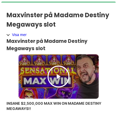
Maxvinster på Madame Destiny
Megaways slot
Maxvinster på Madame Destiny
Megaways slot
INSANE $2,500,000 MAX WIN ON MADAME DESTINY
MEGAWAYS!!