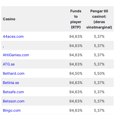
Funds
Pengar till
to
casinot:
Casino
player
(deras
(RTP)
vinstmarginal)
44aces.com
94,63%
5,37%
,
94,63%
5,37%
AhtiGames.com
94,63%
5,37%
ATG.se
94,63%
5,37%
Bethard.com
94,50%
5,50%
Betinia.se
94,63%
5,37%
Betsafe.com
94,63%
5,37%
Betsson.com
94,63%
5,37%
Bingo.com
94,63%
5,37%