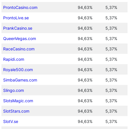
ProntoCasino.com
94,63%
5,37%
ProntoLive.se
94,63%
5,37%
PrankCasino.se
94,63%
5,37%
QueenVegas.com
94,63%
5,37%
RaceCasino.com
94,63%
5,37%
Rapidi.com
94,63%
5,37%
Royale500.com
94,63%
5,37%
SimbaGames.com
94,63%
5,37%
Slingo.com
94,63%
5,37%
SlotsMagic.com
94,63%
5,37%
SlotStars.com
94,63%
5,37%
SlotV.se
94,63%
5,37%